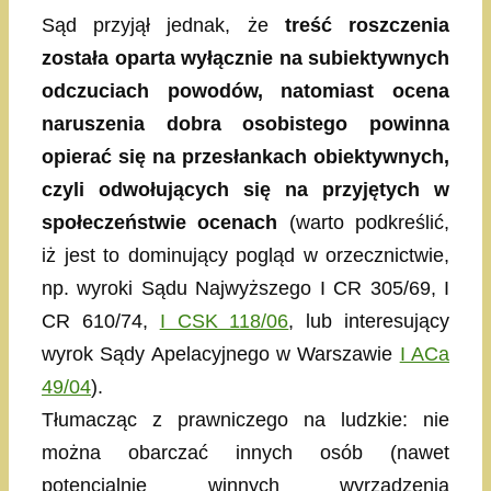
Sąd przyjął jednak, że
treść roszczenia
została oparta wyłącznie na subiektywnych
odczuciach powodów, natomiast ocena
naruszenia dobra osobistego powinna
opierać się na przesłankach obiektywnych,
czyli odwołujących się na przyjętych w
społeczeństwie ocenach
(warto podkreślić,
iż jest to dominujący pogląd w orzecznictwie,
np. wyroki Sądu Najwyższego I CR 305/69, I
CR 610/74,
I CSK 118/06
, lub interesujący
wyrok Sądy Apelacyjnego w Warszawie
I ACa
49/04
).
Tłumacząc z prawniczego na ludzkie: nie
można obarczać innych osób (nawet
potencjalnie winnych wyrządzenia