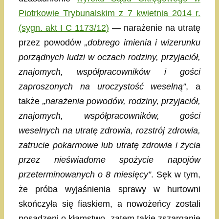
Piotrkowie Trybunalskim z 7 kwietnia 2014 r.
(sygn. akt I C 1173/12)
— narażenie na utratę
przez powodów
„dobrego imienia i wizerunku
porządnych ludzi w oczach rodziny, przyjaciół,
znajomych, współpracowników i gości
zaproszonych na uroczystość weselną”
, a
także
„narażenia powodów, rodziny, przyjaciół,
znajomych, współpracowników, gości
weselnych na utratę zdrowia, rozstrój zdrowia,
zatrucie pokarmowe lub utratę zdrowia i życia
przez nieświadome spożycie napojów
przeterminowanych o 8 miesięcy”
. Sęk w tym,
że próba wyjaśnienia sprawy w hurtowni
skończyła się fiaskiem, a nowożeńcy zostali
posądzeni o kłamstwo, zatem takie zszarganie