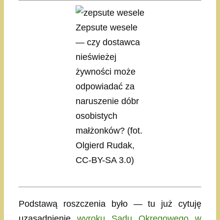
Zepsute wesele
— czy dostawca
nieświeżej
żywności może
odpowiadać za
naruszenie dóbr
osobistych
małżonków? (fot.
Olgierd Rudak,
CC-BY-SA 3.0)
Podstawą roszczenia było — tu już cytuję
uzasadnienie
wyroku Sądu Okręgowego w