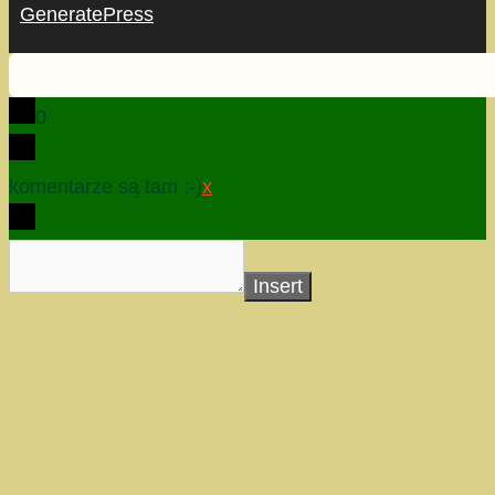
GeneratePress
0
komentarze są tam :-)
x
Insert