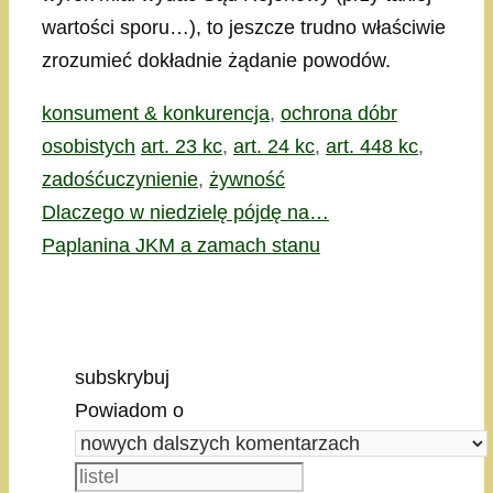
wartości sporu…), to jeszcze trudno właściwie
zrozumieć dokładnie żądanie powodów.
Kategorie
konsument & konkurencja
,
ochrona dóbr
Tagi
osobistych
art. 23 kc
,
art. 24 kc
,
art. 448 kc
,
zadośćuczynienie
,
żywność
Dlaczego w niedzielę pójdę na…
Paplanina JKM a zamach stanu
subskrybuj
Powiadom o