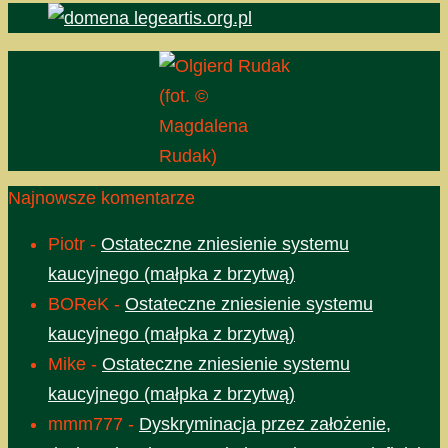
(fot. ©
Magdalena
Rudak)
Najnowsze komentarze
Piotr
-
Ostateczne zniesienie systemu
kaucyjnego (małpka z brzytwą)
BOReK
-
Ostateczne zniesienie systemu
kaucyjnego (małpka z brzytwą)
Mike
-
Ostateczne zniesienie systemu
kaucyjnego (małpka z brzytwą)
mmm777
-
Dyskryminacja przez założenie,