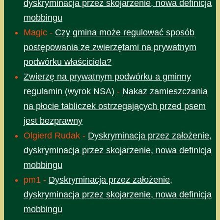
dyskryminacja przez skojarzenie, nowa definicja
mobbingu
Magic
-
Czy gmina może regulować sposób
postępowania ze zwierzętami na prywatnym
podwórku właściciela?
Zwierzę na prywatnym podwórku a gminny
regulamin (wyrok NSA)
-
Nakaz zamieszczania
na płocie tabliczek ostrzegających przed psem
jest bezprawny
Olgierd Rudak
-
Dyskryminacja przez założenie,
dyskryminacja przez skojarzenie, nowa definicja
mobbingu
pm1
-
Dyskryminacja przez założenie,
dyskryminacja przez skojarzenie, nowa definicja
mobbingu