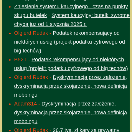
Zniesienie systemu kaucyjnego - czas na punkty
skupu butelek
-
System kaucyjny: butelki zwrotne
chyba już od 1 stycznia 2025 r.
Olgierd Rudak
-
Podatek rekompensujący od
niektórych usług (projekt podatku cyfrowego od
big techów)
B52T
-
Podatek rekompensujący od niektórych
usług (projekt podatku cyfrowego od big techów)
Olgierd Rudak
-
Dyskryminacja przez założenie,
dyskryminacja przez skojarzenie, nowa definicja
mobbingu
Adam314
-
Dyskryminacja przez założenie,
dyskryminacja przez skojarzenie, nowa definicja
mobbingu
Olgierd Rudak
-
26,7 tys. zł kary za prywatny