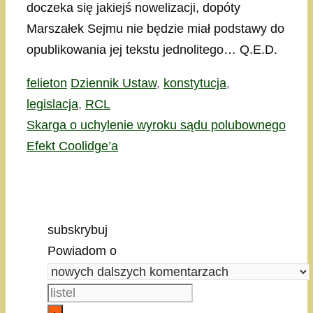
doczeka się jakiejś nowelizacji, dopóty
Marszałek Sejmu nie będzie miał podstawy do
opublikowania jej tekstu jednolitego… Q.E.D.
Kategorie
Tagi
felieton
Dziennik Ustaw
,
konstytucja
,
legislacja
,
RCL
Skarga o uchylenie wyroku sądu polubownego
Efekt Coolidge’a
subskrybuj
Powiadom o