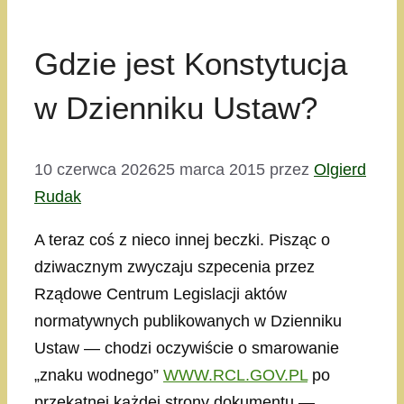
Gdzie jest Konstytucja
w Dzienniku Ustaw?
10 czerwca 2026
25 marca 2015
przez
Olgierd
Rudak
A teraz coś z nieco innej beczki. Pisząc o
dziwacznym zwyczaju szpecenia przez
Rządowe Centrum Legislacji aktów
normatywnych publikowanych w Dzienniku
Ustaw — chodzi oczywiście o smarowanie
„znaku wodnego”
WWW.RCL.GOV.PL
po
przekątnej każdej strony dokumentu —