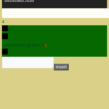
4
0
komentarze są tam :-)
x
Insert