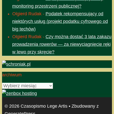
monitoring przestrzeni publicznej?
Olgierd Rudak
-
Podatek rekompensujący od
niektórych usług (projekt podatku cyfrowego od
big techów)
Olgierd Rudak
-
Czy można dostać 3 lata zakazu
prowadzenia rowerów — za niewyciągnięcie ręki
w lewo przy skręcie?
archiwum
archiwum
© 2026 Czasopismo Lege Artis
• Zbudowany z
GeneratePress