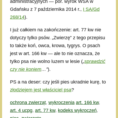
administracyjnych — por. wyrok WSA w
Gdańsku z 7 października 2014 r.,
I SA/Gd
268/14
).
I już całkiem na zakończenie: art. 77 kw nie
dotyczy tylko psów. „Zwierzę” z tego przepisu
to także koń, owca, krowa, tygrys. O psach
jest w art. 166 kw — ale to nie oznacza, że
tylko psa nie wolno luzem w lesie (
„
sprawdzić
czy nie koniem
…”
).
PS a na deser: czy jeśli pies ukradnie kurę, to
złodziejem jest właściciel psa
?
Kategorie
Tagi
ochrona zwierząt
,
wykroczenia
art. 166 kw
,
art. 4 ucpg
,
art. 77 kw
,
kodeks wykroczeń
,