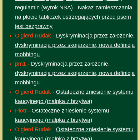
regulamin (wyrok NSA)
-
Nakaz zamieszczania
na płocie tabliczek ostrzegających przed psem
jest bezprawny
Olgierd Rudak
-
Dyskryminacja przez założenie,
dyskryminacja przez skojarzenie, nowa definicja
mobbingu
pm1
-
Dyskryminacja przez założenie,
dyskryminacja przez skojarzenie, nowa definicja
mobbingu
Olgierd Rudak
-
Ostateczne zniesienie systemu
kaucyjnego (małpka z brzytwą)
Piotr
-
Ostateczne zniesienie systemu
kaucyjnego (małpka z brzytwą)
Olgierd Rudak
-
Ostateczne zniesienie systemu
kaucyjnego (małpka z brzytwą)