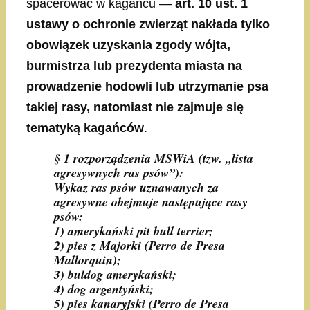
spacerować w kagańcu —
art. 10 ust. 1
ustawy o ochronie zwierząt nakłada tylko
obowiązek uzyskania zgody wójta,
burmistrza lub prezydenta miasta na
prowadzenie hodowli lub utrzymanie psa
takiej rasy, natomiast nie zajmuje się
tematyką kagańców
.
§ 1 rozporządzenia MSWiA (tzw. „lista
agresywnych ras psów”):
Wykaz ras psów uznawanych za
agresywne obejmuje następujące rasy
psów:
1) amerykański pit bull terrier;
2) pies z Majorki (Perro de Presa
Mallorquin);
3) buldog amerykański;
4) dog argentyński;
5) pies kanaryjski (Perro de Presa