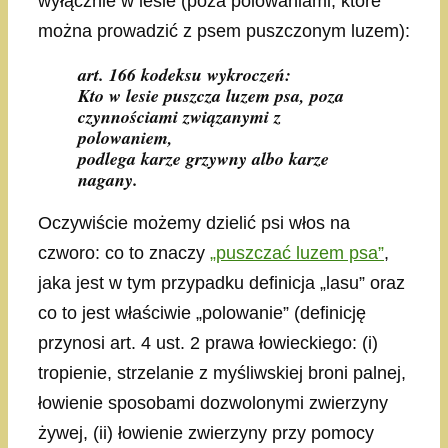
wyłącznie w lesie (poza polowaniami, które
można prowadzić z psem puszczonym luzem):
art. 166 kodeksu wykroczeń:
Kto w lesie puszcza luzem psa, poza
czynnościami związanymi z
polowaniem,
podlega karze grzywny albo karze
nagany.
Oczywiście możemy dzielić psi włos na
czworo: co to znaczy
„puszczać luzem psa”
,
jaka jest w tym przypadku definicja „lasu” oraz
co to jest właściwie „polowanie” (definicję
przynosi art. 4 ust. 2 prawa łowieckiego: (i)
tropienie, strzelanie z myśliwskiej broni palnej,
łowienie sposobami dozwolonymi zwierzyny
żywej, (ii) łowienie zwierzyny przy pomocy