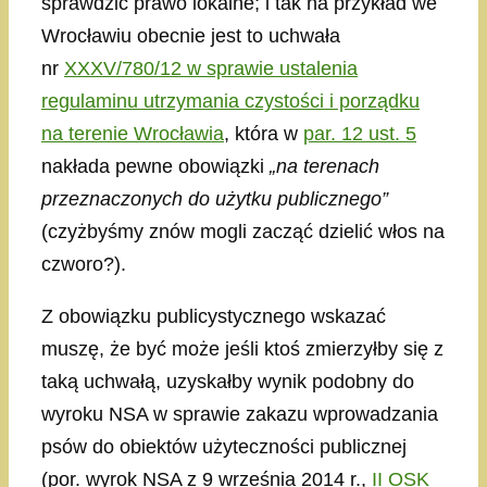
sprawdzić prawo lokalne; i tak na przykład we
Wrocławiu obecnie jest to uchwała
nr
XXXV/780/12 w sprawie ustalenia
regulaminu utrzymania czystości i porządku
na terenie Wrocławia
, która w
par. 12 ust. 5
nakłada pewne obowiązki
„na terenach
przeznaczonych do użytku publicznego”
(czyżbyśmy znów mogli zacząć dzielić włos na
czworo?).
Z obowiązku publicystycznego wskazać
muszę, że być może jeśli ktoś zmierzyłby się z
taką uchwałą, uzyskałby wynik podobny do
wyroku NSA w sprawie zakazu wprowadzania
psów do obiektów użyteczności publicznej
(por. wyrok NSA z 9 września 2014 r.,
II OSK