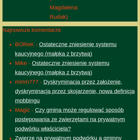
Magdalena
Rudak)
Najnowsze komentarze
BOReK
-
Ostateczne zniesienie systemu
kaucyjnego (małpka z brzytwą)
Mike
-
Ostateczne zniesienie systemu
kaucyjnego (małpka z brzytwą)
mmm777
-
Dyskryminacja przez założenie,
dyskryminacja przez skojarzenie, nowa definicja
mobbingu
Magic
-
Czy gmina może regulować sposób
postępowania ze zwierzętami na prywatnym
podwórku właściciela?
Zwierzę na prywatnym podwórku a gminny