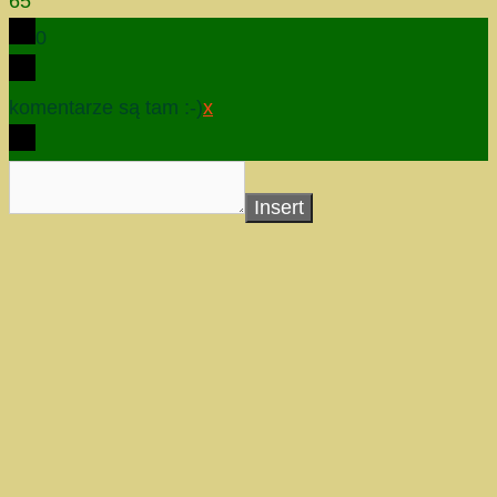
65
0
komentarze są tam :-)
x
Insert