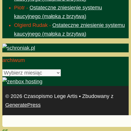
Piotr
-
Ostateczne zniesienie systemu
kaucyjnego (małpka z brzytwą)
Olgierd Rudak
-
Ostateczne zniesienie systemu
kaucyjnego (małpka z brzytwą)
archiwum
archiwum
© 2026 Czasopismo Lege Artis
• Zbudowany z
GeneratePress