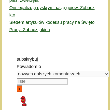
pies
,
zwierzęta
Oni legalizują dyskryminację gejów. Zobacz
kto
Siedem artykułów kodeksu pracy na Święto
Pracy. Zobacz jakich
subskrybuj
Powiadom o