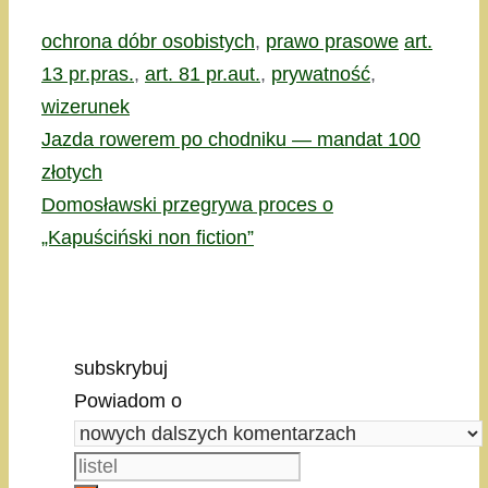
Kategorie
Tagi
ochrona dóbr osobistych
,
prawo prasowe
art.
13 pr.pras.
,
art. 81 pr.aut.
,
prywatność
,
wizerunek
Jazda rowerem po chodniku — mandat 100
złotych
Domosławski przegrywa proces o
„Kapuściński non fiction”
subskrybuj
Powiadom o