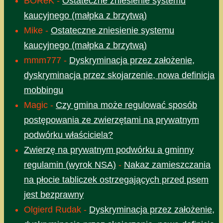
BOReK
-
Ostateczne zniesienie systemu
kaucyjnego (małpka z brzytwą)
Mike
-
Ostateczne zniesienie systemu
kaucyjnego (małpka z brzytwą)
mmm777
-
Dyskryminacja przez założenie,
dyskryminacja przez skojarzenie, nowa definicja
mobbingu
Magic
-
Czy gmina może regulować sposób
postępowania ze zwierzętami na prywatnym
podwórku właściciela?
Zwierzę na prywatnym podwórku a gminny
regulamin (wyrok NSA)
-
Nakaz zamieszczania
na płocie tabliczek ostrzegających przed psem
jest bezprawny
Olgierd Rudak
-
Dyskryminacja przez założenie,