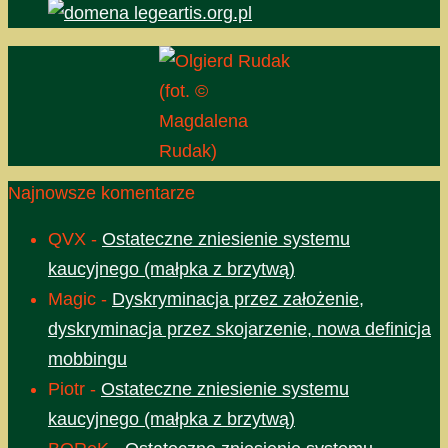
(fot. ©
Magdalena
Rudak)
Najnowsze komentarze
QVX
-
Ostateczne zniesienie systemu
kaucyjnego (małpka z brzytwą)
Magic
-
Dyskryminacja przez założenie,
dyskryminacja przez skojarzenie, nowa definicja
mobbingu
Piotr
-
Ostateczne zniesienie systemu
kaucyjnego (małpka z brzytwą)