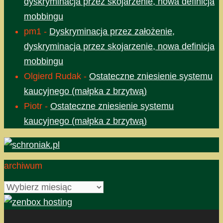
dyskryminacja przez skojarzenie, nowa definicja
mobbingu
pm1
-
Dyskryminacja przez założenie,
dyskryminacja przez skojarzenie, nowa definicja
mobbingu
Olgierd Rudak
-
Ostateczne zniesienie systemu
kaucyjnego (małpka z brzytwą)
Piotr
-
Ostateczne zniesienie systemu
kaucyjnego (małpka z brzytwą)
archiwum
archiwum