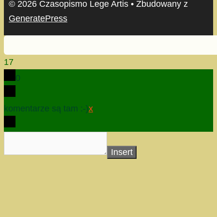
© 2026 Czasopismo Lege Artis
• Zbudowany z
GeneratePress
17
0
komentarze są tam :-)
x
Insert