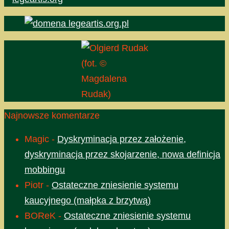
(fot. ©
Magdalena
Rudak)
Najnowsze komentarze
Magic
-
Dyskryminacja przez założenie,
dyskryminacja przez skojarzenie, nowa definicja
mobbingu
Piotr
-
Ostateczne zniesienie systemu
kaucyjnego (małpka z brzytwą)
BOReK
-
Ostateczne zniesienie systemu