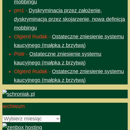
mobbingu
pm1
-
Dyskryminacja przez założenie,
dyskryminacja przez skojarzenie, nowa definicja
mobbingu
Olgierd Rudak
-
Ostateczne zniesienie systemu
kaucyjnego (małpka z brzytwą)
Piotr
-
Ostateczne zniesienie systemu
kaucyjnego (małpka z brzytwą)
Olgierd Rudak
-
Ostateczne zniesienie systemu
kaucyjnego (małpka z brzytwą)
archiwum
archiwum