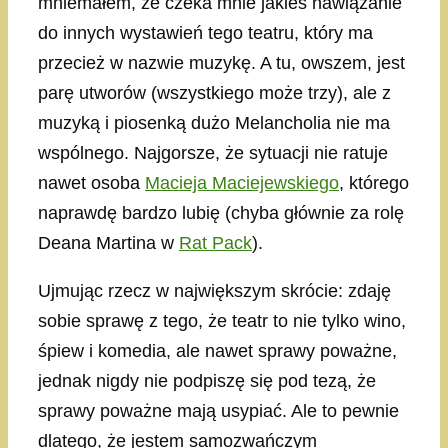
mniemałem, że czeka mnie jakieś nawiązanie
do innych wystawień tego teatru, który ma
przecież w nazwie muzykę. A tu, owszem, jest
parę utworów (wszystkiego może trzy), ale z
muzyką i piosenką dużo Melancholia nie ma
wspólnego. Najgorsze, że sytuacji nie ratuje
nawet osoba
Macieja Maciejewskiego
, którego
naprawdę bardzo lubię (chyba głównie za rolę
Deana Martina w
Rat Pack
).
Ujmując rzecz w największym skrócie: zdaję
sobie sprawę z tego, że teatr to nie tylko wino,
śpiew i komedia, ale nawet sprawy poważne,
jednak nigdy nie podpiszę się pod tezą, że
sprawy poważne mają usypiać. Ale to pewnie
dlatego, że jestem samozwańczym