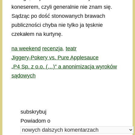
koneserem, czyli generalnie nie znam się.
Sądząc po dość stonowanych brawach
publiczności chyba nie tylko ja tęsknie
czekałem na kurtynę.
Kategorie
Tagi
na weekend
recenzja
,
teatr
Jiggery-Pokery vs. Pure Applesauce
„P4 Sp. z o.o. (…)” a anonimizacja wyroków
sądowych
subskrybuj
Powiadom o