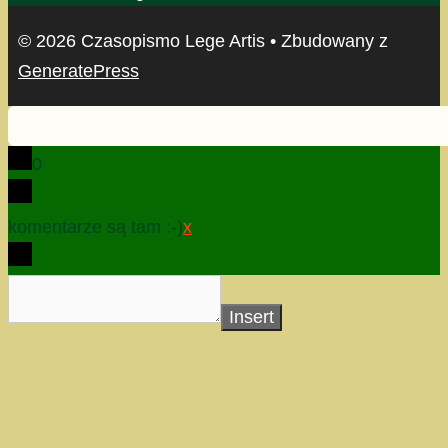
© 2026 Czasopismo Lege Artis
• Zbudowany z
GeneratePress
0
komentarze są tam :-)
x
Insert