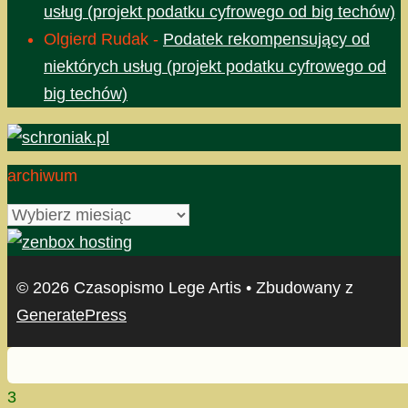
usług (projekt podatku cyfrowego od big techów)
Olgierd Rudak
-
Podatek rekompensujący od
niektórych usług (projekt podatku cyfrowego od
big techów)
archiwum
archiwum
© 2026 Czasopismo Lege Artis
• Zbudowany z
GeneratePress
3