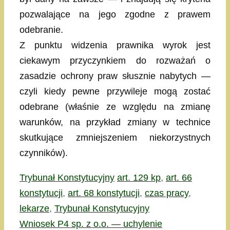
pozwalające na jego zgodne z prawem
odebranie.
Z punktu widzenia prawnika wyrok jest
ciekawym przyczynkiem do rozważań o
zasadzie ochrony praw słusznie nabytych —
czyli kiedy pewne przywileje mogą zostać
odebrane (właśnie ze względu na zmianę
warunków, na przykład zmiany w technice
skutkujące zmniejszeniem niekorzystnych
czynników).
Kategorie
Tagi
Trybunał Konstytucyjny
art. 129 kp
,
art. 66
konstytucji
,
art. 68 konstytucji
,
czas pracy
,
lekarze
,
Trybunał Konstytucyjny
Wniosek P4 sp. z o.o. — uchylenie