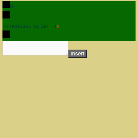
0
komentarze są tam :-)
x
Insert