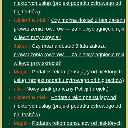
niektórych usług (projekt podatku cyfrowego od
big techów)
Olgierd Rudak
-
Czy można dostać 3 lata zakazu
prowadzenia rowerów — za niewyciągnięcie ręki
w lewo przy skręcie?
Jakec
-
Czy można dostać 3 lata zakazu
prowadzenia rowerów — za niewyciągnięcie ręki
w lewo przy skręcie?
Magic
-
Podatek rekompensujący od niektórych
usług (projekt podatku cyfrowego od big techów)
nikt
-
Nowy znak graficzny Policji (projekt)
Olgierd Rudak
-
Podatek rekompensujący od
niektórych usług (projekt podatku cyfrowego od
big techów)
Magic
-
Podatek rekompensujący od niektórych