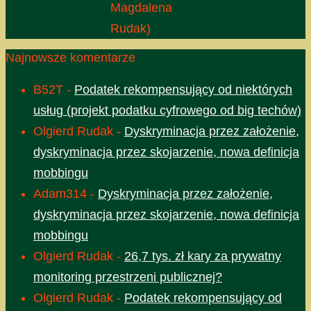
Magdalena
Rudak)
Najnowsze komentarze
B52T
-
Podatek rekompensujący od niektórych
usług (projekt podatku cyfrowego od big techów)
Olgierd Rudak
-
Dyskryminacja przez założenie,
dyskryminacja przez skojarzenie, nowa definicja
mobbingu
Adam314
-
Dyskryminacja przez założenie,
dyskryminacja przez skojarzenie, nowa definicja
mobbingu
Olgierd Rudak
-
26,7 tys. zł kary za prywatny
monitoring przestrzeni publicznej?
Olgierd Rudak
-
Podatek rekompensujący od