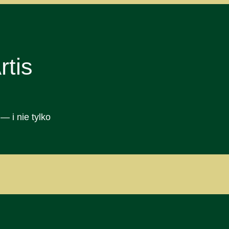
tis
— i nie tylko