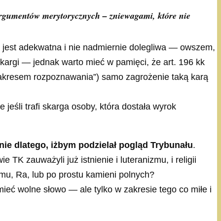
 argumentów merytorycznych – zniewagami, które nie
ny jest adekwatna i nie nadmiernie dolegliwa — owszem,
argi — jednak warto mieć w pamięci, że art. 196 kk
 zakresem rozpoznawania”) samo zagrożenie taką karą
eśli trafi skarga osoby, która dostała wyrok
nie dlatego, iżbym podzielał pogląd Trybunału
.
K zauważyli już istnienie i luteranizmu, i religii
zmu, Ra, lub po prostu kamieni polnych?
eć wolne słowo — ale tylko w zakresie tego co miłe i