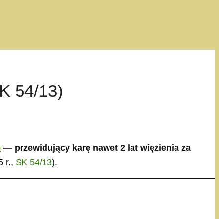
SK 54/13)
o
— przewidujący karę nawet 2 lat więzienia za
 r.,
SK 54/13
).