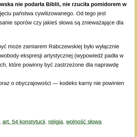
ska nie podarła Biblii, nie rzuciła pomidorem w
ęciu państwa cywilizowanego. Od tego jest
anie sporów czy jakieś słowa są znieważające dla
 być może zamiarem Rabczewskiej było wyłącznie
swobody ekspresji artystycznej (wypowiedź padła w
ach, które powinny być zastrzeżone dla naprawdę
 oraz o obyczajowości — kodeks karny nie powinien
,
art. 54 konstytucji
,
religia
,
wolność słowa