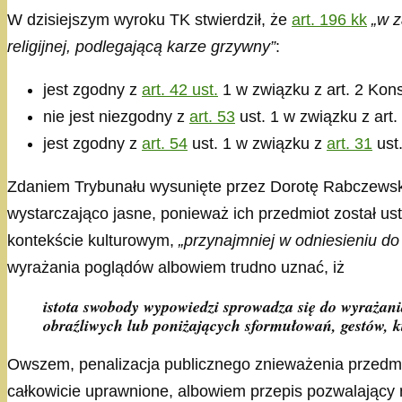
W dzisiejszym wyroku TK stwierdził, że
art. 196 kk
„w z
religijnej, podlegającą karze grzywny”
:
jest zgodny z
art. 42 ust.
1 w związku z art. 2 Kons
nie jest niezgodny z
art. 53
ust. 1 w związku z art.
jest zgodny z
art. 54
ust. 1 w związku z
art. 31
ust.
Zdaniem Trybunału wysunięte przez Dorotę Rabczewską za
wystarczająco jasne, ponieważ ich przedmiot został us
kontekście kulturowym,
„przynajmniej w odniesieniu d
wyrażania poglądów albowiem trudno uznać, iż
istota swobody wypowiedzi sprowadza się do wyrażan
obraźliwych lub poniżających sformułowań, gestów, kt
Owszem, penalizacja publicznego znieważenia przedmio
całkowicie uprawnione, albowiem przepis pozwalający n