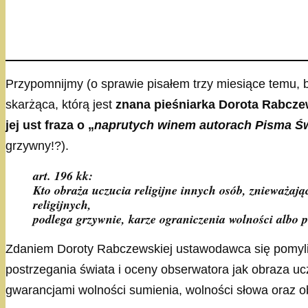
Przypomnijmy (o sprawie pisałem trzy miesiące temu, 
skarżąca, którą jest
znana pieśniarka Dorota Rabczew
jej ust fraza o „
naprutych winem autorach Pisma Ś
grzywny!?).
art. 196 kk:
Kto obraża uczucia religijne innych osób, znieważają
religijnych,
podlega grzywnie, karze ograniczenia wolności albo p
Zdaniem Doroty Rabczewskiej ustawodawca się pomylił,
postrzegania świata i oceny obserwatora jak obraza ucz
gwarancjami wolności sumienia, wolności słowa oraz o