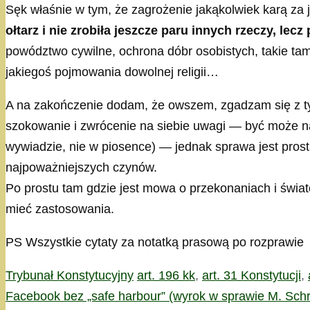
Sęk właśnie w tym, że zagrożenie jakąkolwiek karą za
ołtarz i nie zrobiła jeszcze paru innych rzeczy, lecz
powództwo cywilne, ochrona dóbr osobistych, takie ta
jakiegoś pojmowania dowolnej religii…
A na zakończenie dodam, że owszem, zgadzam się z ty
szokowanie i zwrócenie na siebie uwagi — być może na
wywiadzie, nie w piosence) — jednak sprawa jest pros
najpoważniejszych czynów.
Po prostu tam gdzie jest mowa o przekonaniach i świa
mieć zastosowania.
PS Wszystkie cytaty za notatką prasową po rozprawie
Kategorie
Tagi
Trybunał Konstytucyjny
art. 196 kk
,
art. 31 Konstytucji
,
Facebook bez „safe harbour” (wyrok w sprawie M. Sch