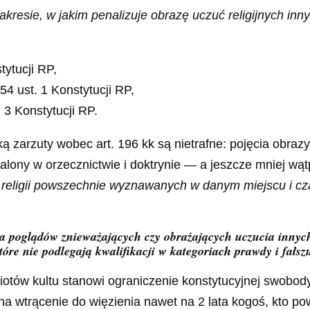
akresie, w jakim penalizuje obrazę uczuć religijnych in
tytucji RP,
 54 ust. 1 Konstytucji RP,
 3 Konstytucji RP.
rzuty wobec art. 196 kk są nietrafne: pojęcia obrazy ucz
talony w orzecznictwie i doktrynie — a jeszcze mniej w
o religii powszechnie wyznawanych w danym miejscu i cz
ia poglądów znieważających czy obrażających uczucia inny
óre nie podlegają kwalifikacji w kategoriach prawdy i fałsz
tów kultu stanowi ograniczenie konstytucyjnej swobody 
a wtrącenie do więzienia nawet na 2 lata kogoś, kto po