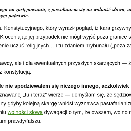
olega na zastępowaniu, z powołaniem się na wolność słowa,
ym państwie.
u Konstytucyjnego, który wyraził pogląd, iż kara grzyw
oceniając jej przypadek nie mógł wyjść poza granice sk
enie uczuć religijnych… I tu zdaniem Trybunału („poza
cy, ale i dla ewentualnych przyszłych skarżących — że j
z konstytucją.
ale
nie spodziewałem się niczego innego, aczkolwiek 
wanej „tu i teraz” wierze — domyślam się, że sędziowie T
miny gdyby kolejną skargę wniósł wyznawca pastafariani
niu
wolności słowa
dywagacji o tym, że owszem, wolno mi
um prawdy/fałszu.