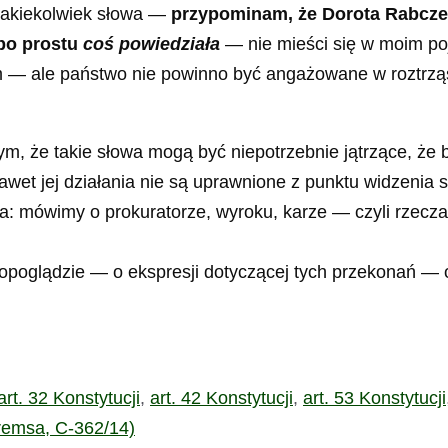
 jakiekolwiek słowa —
przypominam, że Dorota Rabczew
 po prostu
coś powiedziała
— nie mieści się w moim poj
m — ale państwo nie powinno być angażowane w roztrząs
m, że takie słowa mogą być niepotrzebnie jątrzące, że
wet jej działania nie są uprawnione z punktu widzenia 
ta: mówimy o prokuratorze, wyroku, karze — czyli rzecz
topoglądzie — o ekspresji dotyczącej tych przekonań —
art. 32 Konstytucji
,
art. 42 Konstytucji
,
art. 53 Konstytucji
remsa, C-362/14)