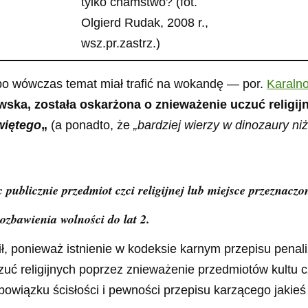
tylko chamstwo? (fot.
Olgierd Rudak, 2008 r.,
wsz.pr.zastrz.)
bo wówczas temat miał trafić na wokandę — por.
Karalno
ska, została oskarżona o znieważenie uczuć religij
więtego
„
(a ponadto, że
„bardziej wierzy w dinozaury niż
c publicznie przedmiot czci religijnej lub miejsce przezna
ozbawienia wolności do lat 2.
 ponieważ istnienie w kodeksie karnym przepisu penali
uć religijnych poprzez znieważenie przedmiotów kultu cz
bowiązku ścisłości i pewności przepisu karzącego jakie