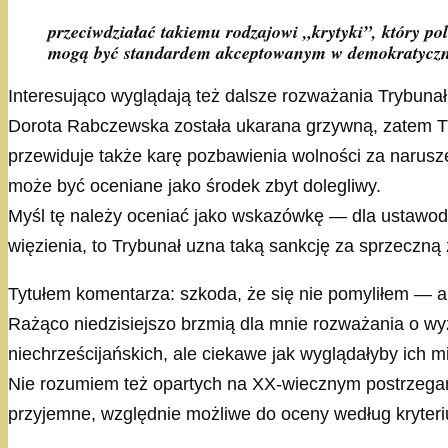
przeciwdziałać takiemu rodzajowi „krytyki”, który p
mogą być standardem akceptowanym w demokratyczn
Interesująco wyglądają też dalsze rozważania Trybunał
Dorota Rabczewska została ukarana grzywną, zatem TK 
przewiduje także karę pozbawienia wolności za narusz
może być oceniane jako środek zbyt dolegliwy.
Myśl tę należy oceniać jako wskazówkę — dla ustawodaw
więzienia, to Trybunał uzna taką sankcję za sprzeczną 
Tytułem komentarza: szkoda, że się nie pomyliłem — 
Rażąco niedzisiejszo brzmią dla mnie rozważania o wyzna
niechrześcijańskich, ale ciekawe jak wyglądałyby ich 
Nie rozumiem też opartych na XX-wiecznym postrzega
przyjemne, względnie możliwe do oceny według kryteri