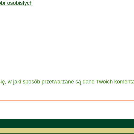
br osobistych
ię, w jaki sposób przetwarzane są dane Twoich komenta