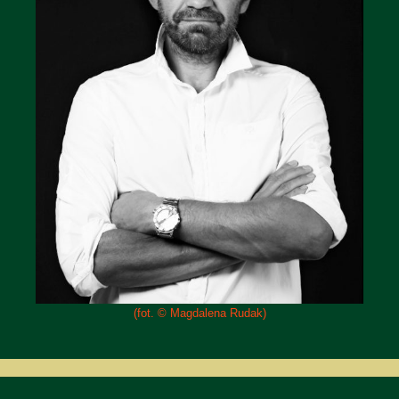
(fot. © Magdalena Rudak)