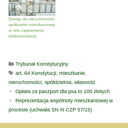
mieszkań, jeśli ich
rażący lub uporczywy
prawidłowe
sposób narusza
przyporządkowanie jest
porządek, jest wyjątkowo
Dostęp do nieruchomości
dalece utrudnione ze
uciążliwy dla sąsiadów,
spółdzielni mieszkaniowej
względu na wieloletni
bądź też długotrwale
w celu zapewnienia
bałagan, do którego
zalega z opłatami,
telekomunikacji
przyłożyli się sami
wspólnota może wnieść
mieszkańcy? Zamek
do sądu powództwo
Książąt Oleśnickich (fot.
domagając
Magdalena Rudak, CC
się zlicytowania jego
BY-SA 4.0) wyrok Sądu
mieszkania. Czy można
Kategorie
Trybunał Konstytucyjny
Najwyższego z 25
jednak powiedzieć, że
Tagi
art. 64 Konstytucji
,
mieszkanie
,
czerwca…
uchwała wspólnoty…
nieruchomości
,
spółdzielnia
,
własność
Opłata za paszport dla psa to 100 złotych
Reprezentacja wspólnoty mieszkaniowej w
procesie (uchwała SN III CZP 57/15)