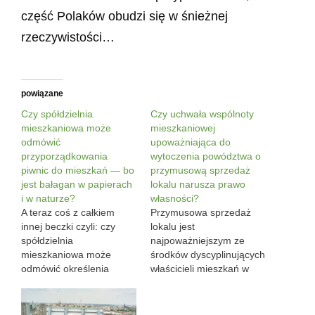
część Polaków obudzi się w śnieżnej
rzeczywistości…
powiązane
Czy spółdzielnia
Czy uchwała wspólnoty
mieszkaniowa może
mieszkaniowej
odmówić
upoważniająca do
przyporządkowania
wytoczenia powództwa o
piwnic do mieszkań — bo
przymusową sprzedaż
jest bałagan w papierach
lokalu narusza prawo
i w naturze?
własności?
A teraz coś z całkiem
Przymusowa sprzedaż
innej beczki czyli: czy
lokalu jest
spółdzielnia
najpoważniejszym ze
mieszkaniowa może
środków dyscyplinujących
odmówić określenia
właścicieli mieszkań w
przynależności
budynkach
pomieszczeń do
wielorodzinnych: jeśli
wyodrębnianych
któryś z właścicieli w