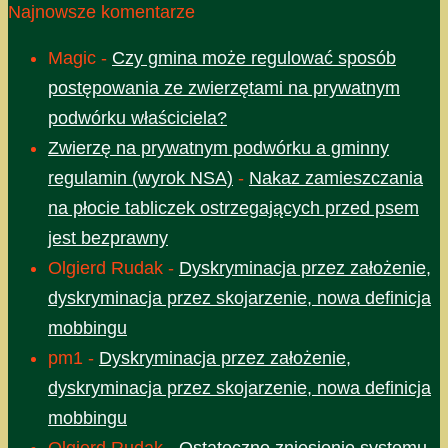
Najnowsze komentarze
Magic
-
Czy gmina może regulować sposób
postępowania ze zwierzętami na prywatnym
podwórku właściciela?
Zwierzę na prywatnym podwórku a gminny
regulamin (wyrok NSA)
-
Nakaz zamieszczania
na płocie tabliczek ostrzegających przed psem
jest bezprawny
Olgierd Rudak
-
Dyskryminacja przez założenie,
dyskryminacja przez skojarzenie, nowa definicja
mobbingu
pm1
-
Dyskryminacja przez założenie,
dyskryminacja przez skojarzenie, nowa definicja
mobbingu
Olgierd Rudak
-
Ostateczne zniesienie systemu