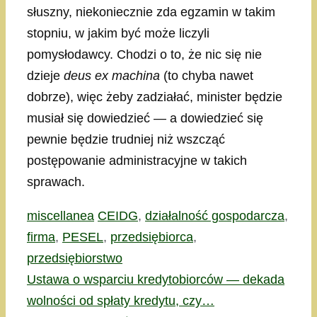
słuszny, niekoniecznie zda egzamin w takim
stopniu, w jakim być może liczyli
pomysłodawcy. Chodzi o to, że nic się nie
dzieje
deus ex machina
(to chyba nawet
dobrze), więc żeby zadziałać, minister będzie
musiał się dowiedzieć — a dowiedzieć się
pewnie będzie trudniej niż wszcząć
postępowanie administracyjne w takich
sprawach.
Kategorie
Tagi
miscellanea
CEIDG
,
działalność gospodarcza
,
firma
,
PESEL
,
przedsiębiorca
,
przedsiębiorstwo
Ustawa o wsparciu kredytobiorców — dekada
wolności od spłaty kredytu, czy…