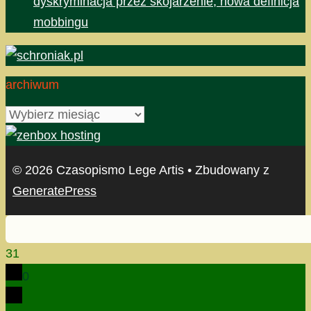
dyskryminacja przez skojarzenie, nowa definicja
mobbingu
archiwum
archiwum
© 2026 Czasopismo Lege Artis
• Zbudowany z
GeneratePress
31
0