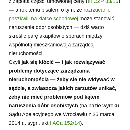
z zapłatą części umówionej ceny (
III CZP 83/15
)
— a rok temu pisałem o tym, że
rozrzucanie
paszkwili na klatce schodowej
może stanowić
naruszenie dóbr osobistych — dziś warto
skreślić parę akapitów o sporach między
wspólnotą mieszkaniową a zarządcą
nieruchomości.
Czyli
jak się kłócić — i jak rozwiązywać
problemy dotyczące zarządzania
nieruchomością — żeby się nie widywać w
sądzie, a zwłaszcza jakich zarzutów unikać,
żeby nie mieć problemów pod kątem
naruszenia dóbr osobistych
(na bazie wyroku
Sądu Apelacyjnego we Wrocławiu z 25 marca
2014 r., sygn. akt
I ACa 152/14
).