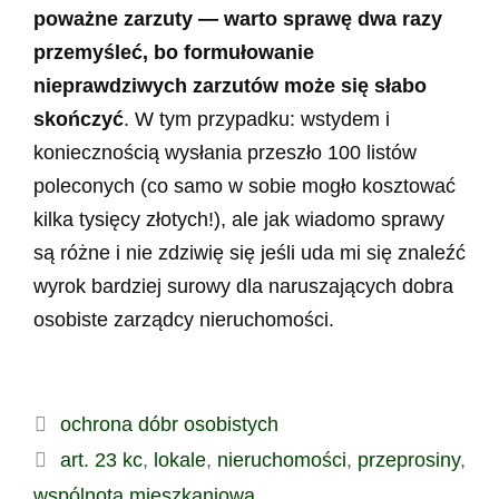
poważne zarzuty — warto sprawę dwa razy
przemyśleć, bo formułowanie
nieprawdziwych zarzutów może się słabo
skończyć
. W tym przypadku: wstydem i
koniecznością wysłania przeszło 100 listów
poleconych (co samo w sobie mogło kosztować
kilka tysięcy złotych!), ale jak wiadomo sprawy
są różne i nie zdziwię się jeśli uda mi się znaleźć
wyrok bardziej surowy dla naruszających dobra
osobiste zarządcy nieruchomości.
Kategorie
ochrona dóbr osobistych
Tagi
art. 23 kc
,
lokale
,
nieruchomości
,
przeprosiny
,
wspólnota mieszkaniowa