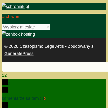
archiwum
archiwum
© 2026 Czasopismo Lege Artis
• Zbudowany z
GeneratePress
12
0
komentarze są tam :-)
x