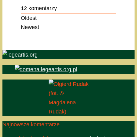
12
komentarzy
Oldest
Newest
(fot. ©
Magdalena
Rudak)
Najnowsze komentarze