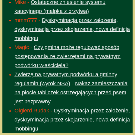
Mike
-
Ostateczne zniesienie systemu
kaucyjnego (małpka z brzytwą)
mmm777
-
Dyskryminacja przez założenie,
dyskryminacja przez skojarzenie, nowa definicja
mobbingu
Magic
-
Czy gmina może regulować sposób
postępowania ze zwierzętami na prywatnym
podwórku właściciela?
Zwierzę na prywatnym podwórku a gminny
regulamin (wyrok NSA)
-
Nakaz zamieszczania
na płocie tabliczek ostrzegających przed psem
jest bezprawny
Olgierd Rudak
-
Dyskryminacja przez założenie,
dyskryminacja przez skojarzenie, nowa definicja
mobbingu