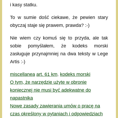
i kasy statku.
To w sumie dość ciekawe, że pewien stary
obyczaj staje się prawem, prawda? :-)
Nie wiem czy komuś się to przyda, ale tak
sobie pomyślałem, że kodeks morski
zasługuje przynajmniej na dwa teksty w Lege
Artis :-)
Kategorie
Tagi
miscellanea
art. 61 km
,
kodeks morski
O tym, że narzędzie użyte w obronie
koniecznej nie musi być adekwatne do
napastnika
Nowe zasady zawierania umów o pracę na
czas określony w pytaniach i odpowiedziach