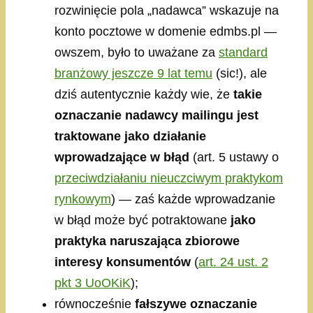
rozwinięcie pola „nadawca” wskazuje na
konto pocztowe w domenie edmbs.pl —
owszem, było to uważane za
standard
branżowy jeszcze 9 lat temu
(sic!), ale
dziś autentycznie każdy wie, że
takie
oznaczanie nadawcy mailingu jest
traktowane jako działanie
wprowadzające w błąd
(art. 5 ustawy o
przeciwdziałaniu nieuczciwym praktykom
rynkowym
) — zaś każde wprowadzanie
w błąd może być potraktowane
jako
praktyka naruszająca zbiorowe
interesy konsumentów
(
art. 24 ust. 2
pkt 3 UoOKiK
);
równocześnie
fałszywe oznaczanie