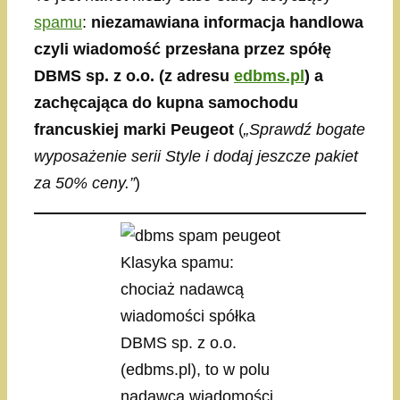
spamu
:
niezamawiana informacja handlowa
czyli wiadomość przesłana przez spółę
DBMS sp. z o.o. (z adresu
edbms.pl
) a
zachęcająca do kupna samochodu
francuskiej marki Peugeot
(
„Sprawdź bogate
wyposażenie serii Style i dodaj jeszcze pakiet
za 50% ceny.”
)
Klasyka spamu:
chociaż nadawcą
wiadomości spółka
DBMS sp. z o.o.
(edbms.pl), to w polu
nadawca wiadomości