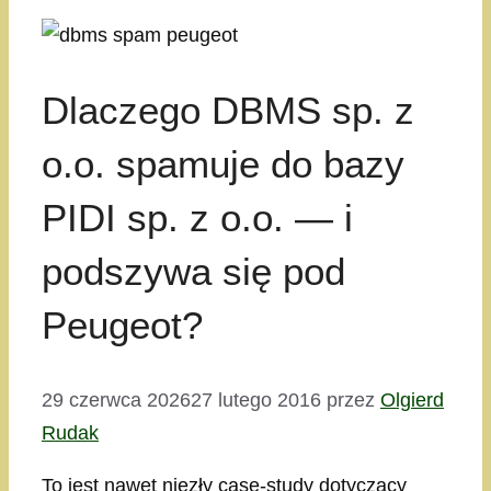
Dlaczego DBMS sp. z
o.o. spamuje do bazy
PIDI sp. z o.o. — i
podszywa się pod
Peugeot?
29 czerwca 2026
27 lutego 2016
przez
Olgierd
Rudak
To jest nawet niezły case-study dotyczący