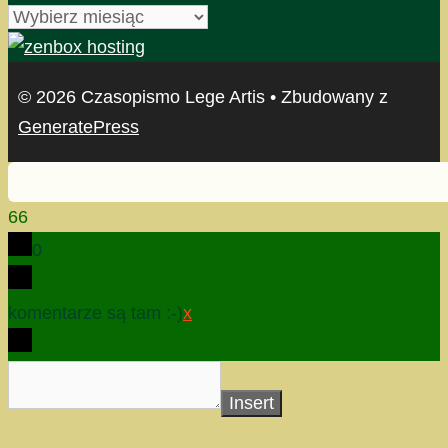
archiwum
© 2026 Czasopismo Lege Artis
• Zbudowany z
GeneratePress
66
0
komentarze są tam :-)
x
Insert