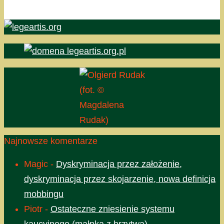
(fot. ©
Magdalena
Rudak)
Najnowsze komentarze
Magic
-
Dyskryminacja przez założenie,
dyskryminacja przez skojarzenie, nowa definicja
mobbingu
Piotr
-
Ostateczne zniesienie systemu