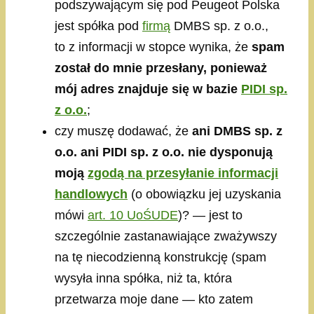
podszywającym się pod Peugeot Polska
jest spółka pod
firmą
DMBS sp. z o.o.,
to z informacji w stopce wynika, że
spam
został do mnie przesłany, ponieważ
mój adres znajduje się w bazie
PIDI sp.
z o.o.
;
czy muszę dodawać, że
ani DMBS sp. z
o.o. ani PIDI sp. z o.o. nie dysponują
moją
zgodą na przesyłanie informacji
handlowych
(o obowiązku jej uzyskania
mówi
art. 10 UoŚUDE
)? — jest to
szczególnie zastanawiające zważywszy
na tę niecodzienną konstrukcję (spam
wysyła inna spółka, niż ta, która
przetwarza moje dane — kto zatem