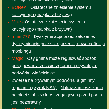
kaucyjnego (małpka z brzytwą)
BOReK
-
Ostateczne zniesienie systemu
kaucyjnego (małpka z brzytwą)
Mike
-
Ostateczne zniesienie systemu
kaucyjnego (małpka z brzytwą)
mmm777
-
Dyskryminacja przez założenie,
dyskryminacja przez skojarzenie, nowa definicja
mobbingu
Magic
-
Czy gmina może regulować sposób
postępowania ze zwierzętami na prywatnym
podwórku właściciela?
Zwierzę na prywatnym podwórku a gminny
regulamin (wyrok NSA)
-
Nakaz zamieszczania
na płocie tabliczek ostrzegających przed psem
jest bezprawny