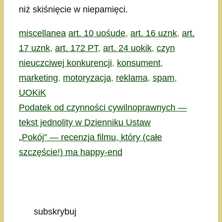
niż skiśnięcie w niepamięci.
Kategorie
Tagi
miscellanea
art. 10 uośude
,
art. 16 uznk
,
art.
17 uznk
,
art. 172 PT
,
art. 24 uokik
,
czyn
nieuczciwej konkurencji
,
konsument
,
marketing
,
motoryzacja
,
reklama
,
spam
,
UOKiK
Podatek od czynności cywilnoprawnych —
tekst jednolity w Dzienniku Ustaw
„Pokój” — recenzja filmu, który (całe
szczęście!) ma happy-end
subskrybuj