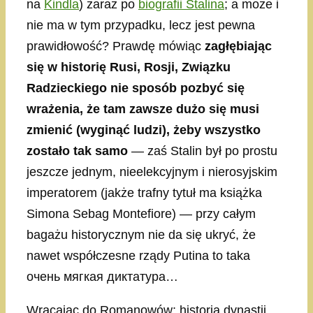
na
Kindla
) zaraz po
biografii Stalina
; a może i
nie ma w tym przypadku, lecz jest pewna
prawidłowość? Prawdę mówiąc
zagłębiając
się w historię Rusi, Rosji, Związku
Radzieckiego nie sposób pozbyć się
wrażenia, że tam zawsze dużo się musi
zmienić (wyginąć ludzi), żeby wszystko
zostało tak samo
— zaś Stalin był po prostu
jeszcze jednym, nieelekcyjnym i nierosyjskim
imperatorem (jakże trafny tytuł ma książka
Simona Sebag Montefiore) — przy całym
bagażu historycznym nie da się ukryć, że
nawet współczesne rządy Putina to taka
очень мягкая диктатура…
Wracając do Romanowów: historia dynastii