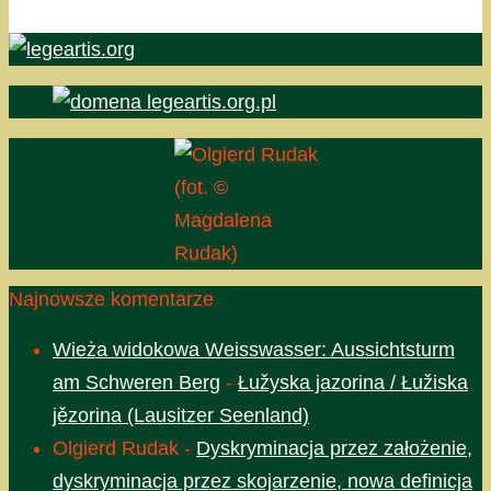
(fot. ©
Magdalena
Rudak)
Najnowsze komentarze
Wieża widokowa Weisswasser: Aussichtsturm
am Schweren Berg
-
Łužyska jazorina / Łužiska
jězorina (Lausitzer Seenland)
Olgierd Rudak
-
Dyskryminacja przez założenie,
dyskryminacja przez skojarzenie, nowa definicja