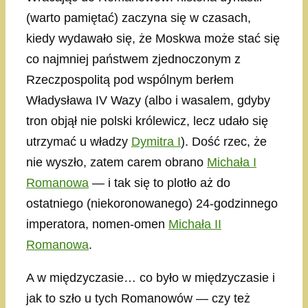
(warto pamiętać) zaczyna się w czasach,
kiedy wydawało się, że Moskwa może stać się
co najmniej państwem zjednoczonym z
Rzeczpospolitą pod wspólnym berłem
Władysława IV Wazy (albo i wasalem, gdyby
tron objął nie polski królewicz, lecz udało się
utrzymać u władzy
Dymitra I
). Dość rzec, że
nie wyszło, zatem carem obrano
Michała I
Romanowa
— i tak się to plotło aż do
ostatniego (niekoronowanego) 24-godzinnego
imperatora, nomen-omen
Michała II
Romanowa
.
A w międzyczasie… co było w międzyczasie i
jak to szło u tych Romanowów — czy też