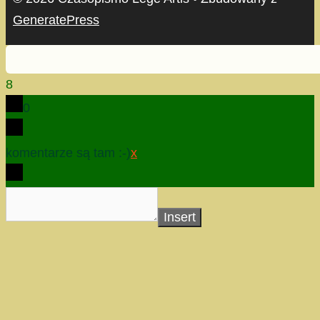
GeneratePress
8
0
komentarze są tam :-)
x
Insert