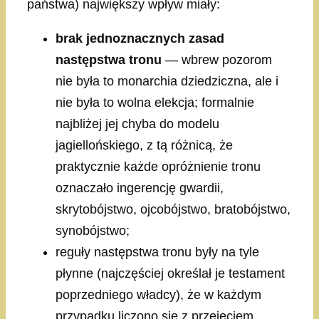
państwa) największy wpływ miały:
brak jednoznacznych zasad
następstwa tronu
— wbrew pozorom
nie była to monarchia dziedziczna, ale i
nie była to wolna elekcja; formalnie
najbliżej jej chyba do modelu
jagiellońskiego, z tą różnicą, że
praktycznie każde opróżnienie tronu
oznaczało ingerencję gwardii,
skrytobójstwo, ojcobójstwo, bratobójstwo,
synobójstwo;
reguły następstwa tronu były na tyle
płynne (najczęściej określał je testament
poprzedniego władcy), że w każdym
przypadku liczono się z przejęciem