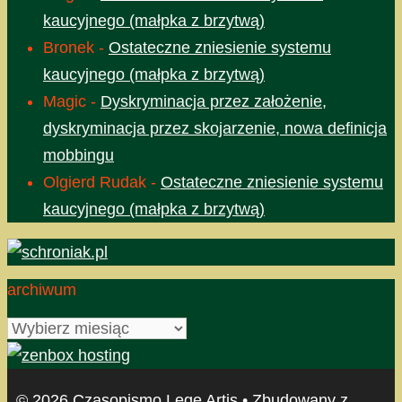
kaucyjnego (małpka z brzytwą)
Bronek
-
Ostateczne zniesienie systemu
kaucyjnego (małpka z brzytwą)
Magic
-
Dyskryminacja przez założenie,
dyskryminacja przez skojarzenie, nowa definicja
mobbingu
Olgierd Rudak
-
Ostateczne zniesienie systemu
kaucyjnego (małpka z brzytwą)
archiwum
archiwum
© 2026 Czasopismo Lege Artis
• Zbudowany z