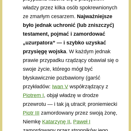
władzy przez kilka osób spokrewnionych
ze zmarłym cesarzem.
Najważniejsze
było jednak uchronić (lub zniszczyć)
testament, pojmać i zamordować
„uzurpatora” — i szybko uzyskać
przysięgę wojska
. W każdym jednak
prawie przypadku rządzący obawiał się o
swoje życie, którego mógł być
błyskawicznie pozbawiony (garść
przykładów:
Iwan V
współrządzący z
Piotrem I
, objął władzę w drodze
przewrotu — i tak ją utracił; proniemiecki
Piotr III
zamordowany przez swoją żonę,
Niemkę
Katarzynę II
,
Paweł I
zamordowany przez stronników jego