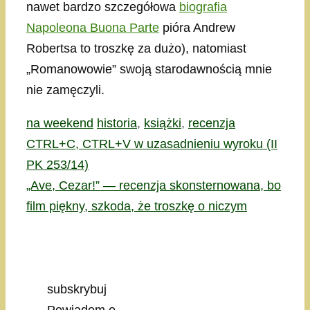
nawet bardzo szczegółowa
biografia
Napoleona Buona Parte
pióra Andrew
Robertsa to troszkę za dużo), natomiast
„Romanowowie” swoją starodawnością mnie
nie zamęczyli.
Kategorie
Tagi
na weekend
historia
,
książki
,
recenzja
CTRL+C, CTRL+V w uzasadnieniu wyroku (II
PK 253/14)
„Ave, Cezar!” — recenzja skonsternowana, bo
film piękny, szkoda, że troszkę o niczym
subskrybuj