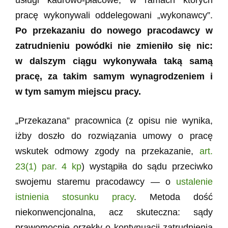
usługi kadrowo-płacowe, w ramach których
pracę wykonywali oddelegowani „wykonawcy”.
Po przekazaniu do nowego pracodawcy w
zatrudnieniu powódki nie zmieniło się nic:
w dalszym ciągu wykonywała taką samą
pracę, za takim samym wynagrodzeniem i
w tym samym miejscu pracy.
„Przekazana” pracownica (z opisu nie wynika,
iżby doszło do rozwiązania umowy o pracę
wskutek odmowy zgody na przekazanie,
art.
23(1) par. 4 kp
) wystąpiła do sądu przeciwko
swojemu staremu pracodawcy — o
ustalenie
istnienia stosunku pracy
. Metoda dość
niekonwencjonalna, acz skuteczna: sądy
prawomocnie orzekły o kontynuacji zatrudnienia