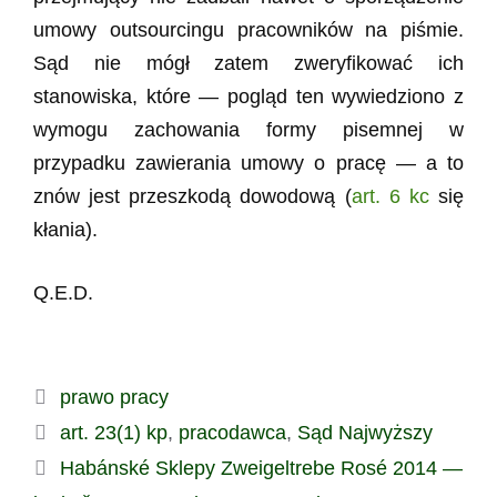
umowy outsourcingu pracowników na piśmie.
Sąd nie mógł zatem zweryfikować ich
stanowiska, które — pogląd ten wywiedziono z
wymogu zachowania formy pisemnej w
przypadku zawierania umowy o pracę — a to
znów jest przeszkodą dowodową (
art. 6 kc
się
kłania).
Q.E.D.
Kategorie
prawo pracy
Tagi
art. 23(1) kp
,
pracodawca
,
Sąd Najwyższy
Habánské Sklepy Zweigeltrebe Rosé 2014 —