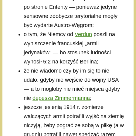
po stronie Ententy — ponieważ jedyne
sensowne zdobycze terytorialne mogły
być wydarte Austro-Węgrom;
o tym, że Niemcy od
Verdun
poszli na
wyniszczenie francuskiej „armii
jedynaków” — bo stosunek ludności
wynosił 5:2 na korzyść Berlina;
że nie wiadomo czy by im się to nie
udało, gdyby nie wejście do wojny USA
— a to mogłoby nie mieć miejsca gdyby
nie
depesza Zimmermanna
;
jeszcze jesienią 1914 r. żołnierze
walczących armii potrafili wyjść na ziemię
niczyją, żeby pograć ze sobą w piłkę (a w
grudniu potrafili nawet spędzać razem