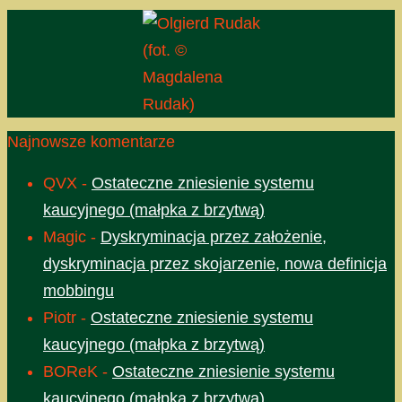
(fot. ©
Magdalena
Rudak)
Najnowsze komentarze
QVX
-
Ostateczne zniesienie systemu
kaucyjnego (małpka z brzytwą)
Magic
-
Dyskryminacja przez założenie,
dyskryminacja przez skojarzenie, nowa definicja
mobbingu
Piotr
-
Ostateczne zniesienie systemu
kaucyjnego (małpka z brzytwą)
BOReK
-
Ostateczne zniesienie systemu
kaucyjnego (małpka z brzytwą)