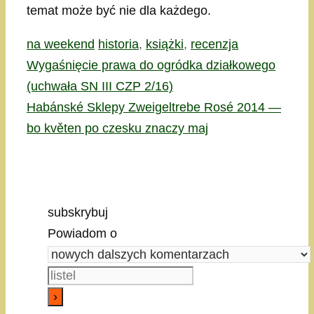
temat może być nie dla każdego.
Kategorie
Tagi
na weekend
historia
,
książki
,
recenzja
Wygaśnięcie prawa do ogródka działkowego
(uchwała SN III CZP 2/16)
Habánské Sklepy Zweigeltrebe Rosé 2014 —
bo květen po czesku znaczy maj
subskrybuj
Powiadom o