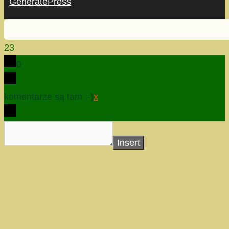
GeneratePress
23
0
komentarze są tam :-)
x
Insert