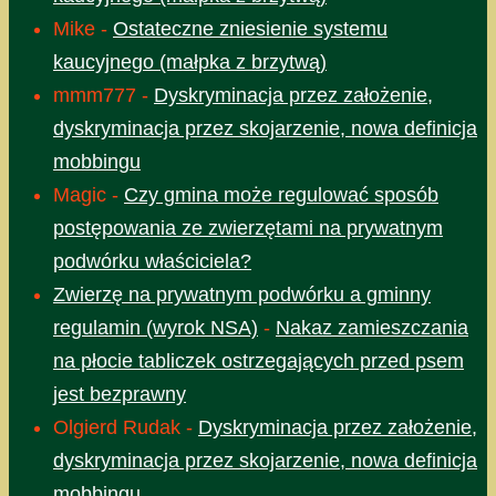
Mike
-
Ostateczne zniesienie systemu
kaucyjnego (małpka z brzytwą)
mmm777
-
Dyskryminacja przez założenie,
dyskryminacja przez skojarzenie, nowa definicja
mobbingu
Magic
-
Czy gmina może regulować sposób
postępowania ze zwierzętami na prywatnym
podwórku właściciela?
Zwierzę na prywatnym podwórku a gminny
regulamin (wyrok NSA)
-
Nakaz zamieszczania
na płocie tabliczek ostrzegających przed psem
jest bezprawny
Olgierd Rudak
-
Dyskryminacja przez założenie,
dyskryminacja przez skojarzenie, nowa definicja
mobbingu