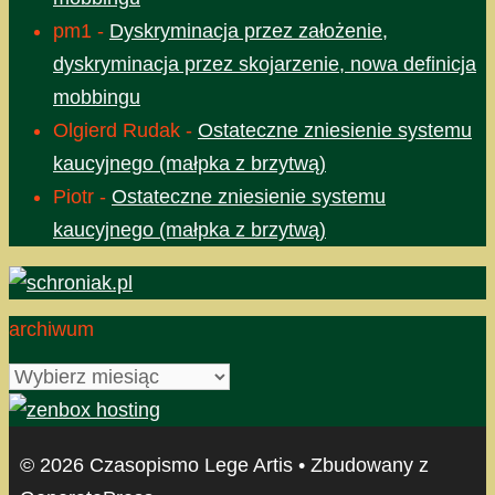
pm1
-
Dyskryminacja przez założenie,
dyskryminacja przez skojarzenie, nowa definicja
mobbingu
Olgierd Rudak
-
Ostateczne zniesienie systemu
kaucyjnego (małpka z brzytwą)
Piotr
-
Ostateczne zniesienie systemu
kaucyjnego (małpka z brzytwą)
archiwum
archiwum
© 2026 Czasopismo Lege Artis
• Zbudowany z