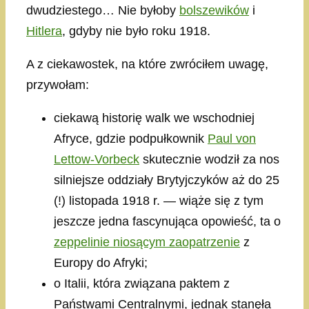
dwudziestego… Nie byłoby
bolszewików
i
Hitlera
, gdyby nie było roku 1918.
A z ciekawostek, na które zwróciłem uwagę,
przywołam:
ciekawą historię walk we wschodniej
Afryce, gdzie podpułkownik
Paul von
Lettow-Vorbeck
skutecznie wodził za nos
silniejsze oddziały Brytyjczyków aż do 25
(!) listopada 1918 r. — wiąże się z tym
jeszcze jedna fascynująca opowieść, ta o
zeppelinie niosącym zaopatrzenie
z
Europy do Afryki;
o Italii, która związana paktem z
Państwami Centralnymi, jednak stanęła