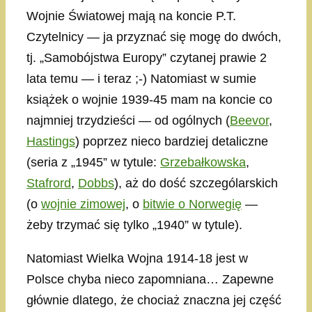
Wojnie Światowej mają na koncie P.T.
Czytelnicy — ja przyznać się mogę do dwóch,
tj. „Samobójstwa Europy” czytanej prawie 2
lata temu — i teraz ;-) Natomiast w sumie
książek o wojnie 1939-45 mam na koncie co
najmniej trzydzieści — od ogólnych (
Beevor
,
Hastings
) poprzez nieco bardziej detaliczne
(seria z „1945” w tytule:
Grzebałkowska
,
Stafrord
,
Dobbs
), aż do dość szczególarskich
(o
wojnie zimowej
, o
bitwie o Norwegię
—
żeby trzymać się tylko „1940” w tytule).
Natomiast Wielka Wojna 1914-18 jest w
Polsce chyba nieco zapomniana… Zapewne
głównie dlatego, że chociaż znaczna jej część