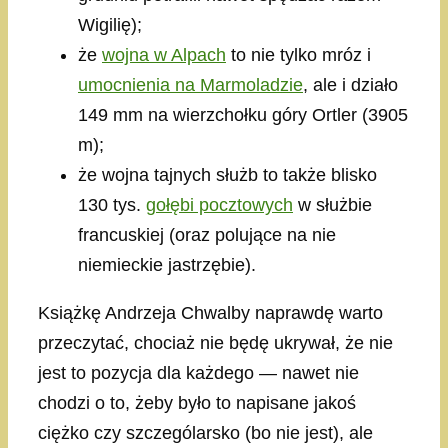
Wigilię);
że
wojna w Alpach
to nie tylko mróz i
umocnienia na Marmoladzie
, ale i działo
149 mm na wierzchołku góry Ortler (3905
m);
że wojna tajnych służb to także blisko
130 tys.
gołębi pocztowych
w służbie
francuskiej (oraz polujące na nie
niemieckie jastrzębie).
Książkę Andrzeja Chwalby naprawdę warto
przeczytać, chociaż nie będę ukrywał, że nie
jest to pozycja dla każdego — nawet nie
chodzi o to, żeby było to napisane jakoś
ciężko czy szczególarsko (bo nie jest), ale