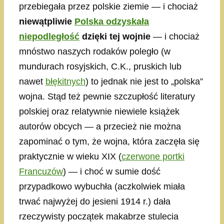
przebiegała przez polskie ziemie — i chociaż
niewątpliwie
Polska odzyskała
niepodległość
dzięki tej wojnie
— i chociaż
mnóstwo naszych rodaków poległo (w
mundurach rosyjskich, C.K., pruskich lub
nawet
błękitnych
) to jednak nie jest to „polska”
wojna. Stąd też pewnie szczupłość literatury
polskiej oraz relatywnie niewiele książek
autorów obcych — a przecież nie można
zapominać o tym, że wojna, która zaczęła się
praktycznie w wieku XIX (
czerwone portki
Francuzów
) — i choć w sumie dość
przypadkowo wybuchła (aczkolwiek miała
trwać najwyżej do jesieni 1914 r.) dała
rzeczywisty początek makabrze stulecia