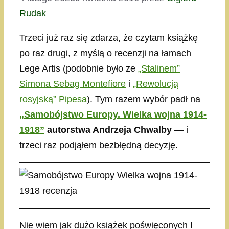
Rudak
Trzeci już raz się zdarza, że czytam książkę
po raz drugi, z myślą o recenzji na łamach
Lege Artis (podobnie było ze
„Stalinem”
Simona Sebag Montefiore
i
„Rewolucją
rosyjską” Pipesa
). Tym razem wybór padł na
„Samobójstwo Europy. Wielka wojna 1914-
1918”
autorstwa Andrzeja Chwalby
— i
trzeci raz podjąłem bezbłędną decyzję.
Nie wiem jak dużo książek poświęconych I