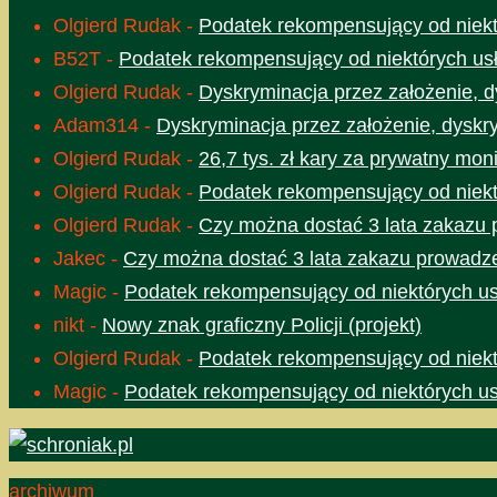
Olgierd Rudak
-
Podatek rekompensujący od niektó
B52T
-
Podatek rekompensujący od niektórych usł
Olgierd Rudak
-
Dyskryminacja przez założenie, d
Adam314
-
Dyskryminacja przez założenie, dyskr
Olgierd Rudak
-
26,7 tys. zł kary za prywatny moni
Olgierd Rudak
-
Podatek rekompensujący od niektó
Olgierd Rudak
-
Czy można dostać 3 lata zakazu 
Jakec
-
Czy można dostać 3 lata zakazu prowadze
Magic
-
Podatek rekompensujący od niektórych usł
nikt
-
Nowy znak graficzny Policji (projekt)
Olgierd Rudak
-
Podatek rekompensujący od niektó
Magic
-
Podatek rekompensujący od niektórych usł
archiwum