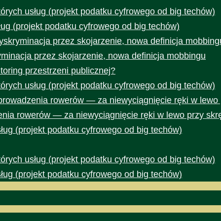
rych usług (projekt podatku cyfrowego od big techów)
ug (projekt podatku cyfrowego od big techów)
yskryminacja przez skojarzenie, nowa definicja mobbing
yminacja przez skojarzenie, nowa definicja mobbingu
toring przestrzeni publicznej?
rych usług (projekt podatku cyfrowego od big techów)
prowadzenia rowerów — za niewyciągnięcie ręki w lewo 
nia rowerów — za niewyciągnięcie ręki w lewo przy skr
ug (projekt podatku cyfrowego od big techów)
rych usług (projekt podatku cyfrowego od big techów)
ug (projekt podatku cyfrowego od big techów)