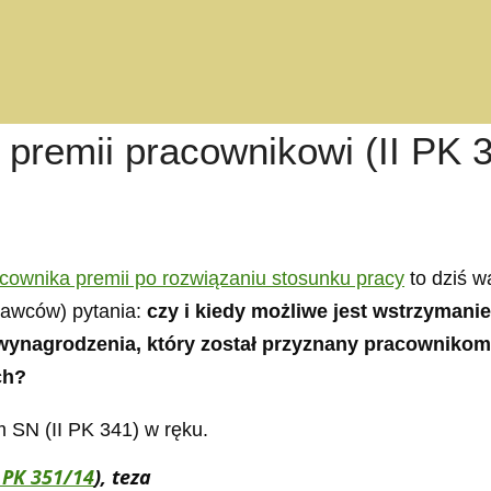
 premii pracownikowi (II PK 
cownika premii po rozwiązaniu stosunku pracy
to dziś w
dawców) pytania:
czy i kiedy możliwe jest wstrzyman
ynagrodzenia, który został przyznany pracownikom
ch?
 SN (II PK 341) w ręku.
I PK 351/14
), teza