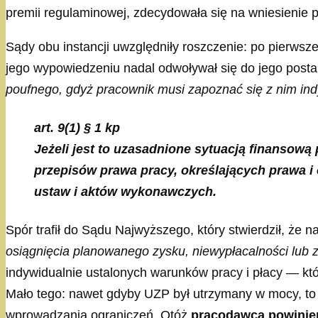
premii regulaminowej, zdecydowała się na wniesienie 
Sądy obu instancji uwzględniły roszczenie: po pierws
jego wypowiedzeniu nadal odwoływał się do jego posta
poufnego, gdyż pracownik musi zapoznać się z nim in
art. 9(1) § 1 kp
Jeżeli jest to uzasadnione sytuacją finansow
przepisów prawa pracy, określających prawa i
ustaw i aktów wykonawczych.
Spór trafił do Sądu Najwyższego, który stwierdził, że 
osiągnięcia planowanego zysku, niewypłacalności lub 
indywidualnie ustalonych warunków pracy i płacy — któ
Mało tego: nawet gdyby UZP był utrzymany w mocy, to j
wprowadzania ograniczeń. Otóż
pracodawca powinien