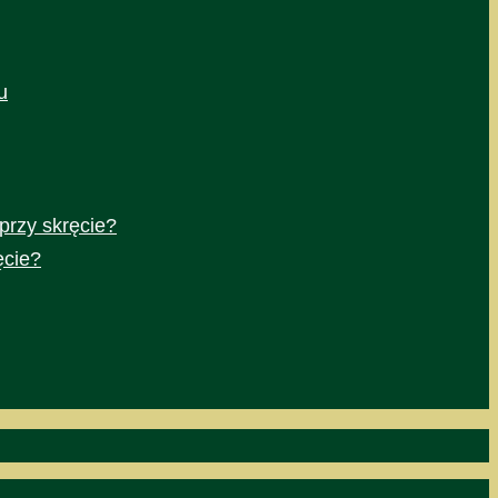
u
przy skręcie?
ęcie?