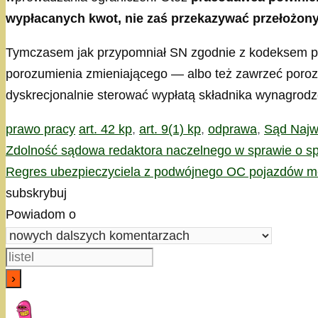
wypłacanych kwot, nie zaś przekazywać przełożonym
Tymczasem jak przypomniał SN zgodnie z kodeksem pr
porozumienia zmieniającego — albo też zawrzeć poroz
dyskrecjonalnie sterować wypłatą składnika wynagrodze
Kategorie
Tagi
prawo pracy
art. 42 kp
,
art. 9(1) kp
,
odprawa
,
Sąd Najw
Zdolność sądowa redaktora naczelnego w sprawie o s
Regres ubezpieczyciela z podwójnego OC pojazdów 
subskrybuj
Powiadom o