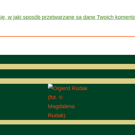
ię, w jaki sposób przetwarzane są dane Twoich komenta
(fot. ©
Magdalena
Rudak)