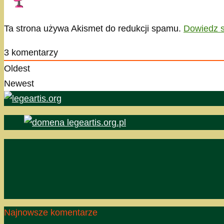
Ta strona używa Akismet do redukcji spamu.
Dowiedz s
3
komentarzy
Oldest
Newest
Najnowsze komentarze