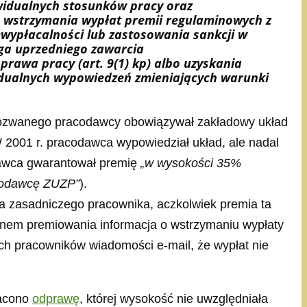
ywidualnych stosunków pracy oraz
o wstrzymania wypłat premii regulaminowych z
ewypłacalności lub zastosowania sankcji w
aga uprzedniego zawarcia
rawa pracy (art. 9(1) kp) albo uzyskania
idualnych wypowiedzeń zmieniających warunki
 u pozwanego pracodawcy obowiązywał zakładowy układ
2001 r. pracodawca wypowiedział układ, ale nadal
odawca gwarantował premię
„w wysokości 35%
acodawcę ZUZP”
).
 zasadniczego pracownika, aczkolwiek premia ta
minem premiowania informacja o wstrzymaniu wypłaty
h pracowników wiadomości e-mail, że wypłat nie
łacono
odprawę
, której wysokość nie uwzględniała