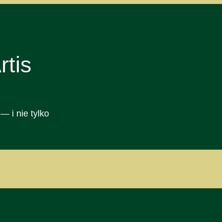
tis
— i nie tylko