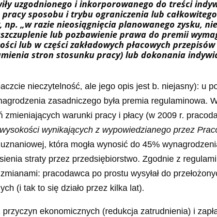
wiły uzgodnionego i inkorporowanego do treści ind
 pracy sposobu i trybu ograniczenia lub całkowiteg
 np. „w razie nieosiągnięcia planowanego zysku, ni
 uszczuplenie lub pozbawienie prawa do premii wym
ści lub w części zakładowych płacowych przepisów p
umienia stron stosunku pracy) lub dokonania indyw
aczcie nieczytelność, ale jego opis jest b. niejasny):
agrodzenia zasadniczego była premia regulaminowa. W 
ń zmieniających warunki pracy i płacy (w 2009 r. prac
w wysokości wynikających z wypowiedzianego przez Pr
uznaniowej, która mogła wynosić do 45% wynagrodzenia
sienia straty przez przedsiębiorstwo. Zgodnie z regula
zmianami: pracodawca po prostu wysyłał do przełożonyc
 (i tak to się działo przez kilka lat).
 przyczyn ekonomicznych (redukcja zatrudnienia) i zap