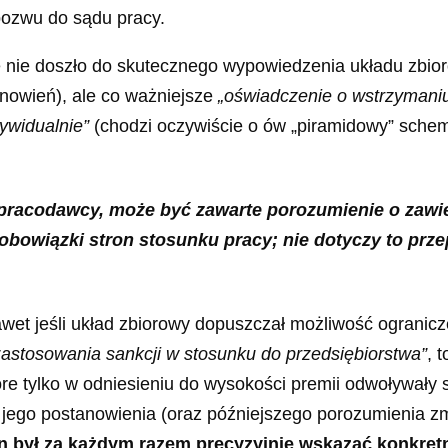
pozwu do sądu pracy.
ze nie doszło do skutecznego wypowiedzenia układu zbi
nowień), ale co ważniejsze
„oświadczenie o wstrzymaniu
dywidualnie”
(chodzi oczywiście o ów „piramidowy” schem
ą pracodawcy, może być zawarte porozumienie o zawi
 obowiązki stron stosunku pracy; nie dotyczy to pr
nawet jeśli układ zbiorowy dopuszczał możliwość ogranic
zastosowania sankcji w stosunku do przedsiębiorstwa”
, 
re tylko w odniesieniu do wysokości premii odwoływały 
ego postanowienia (oraz późniejszego porozumienia zmien
 był za każdym razem precyzyjnie wskazać konkretn