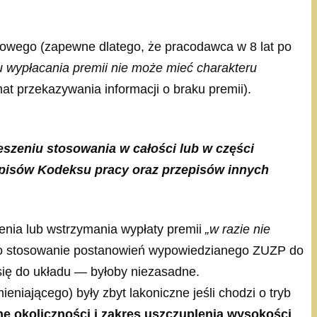
orowego (zapewne dlatego, że pracodawca w 8 lat po
 wypłacania premii nie może mieć charakteru
at przekazywania informacji o braku premii).
eszeniu stosowania w całości lub w części
zepisów Kodeksu pracy oraz przepisów innych
zenia lub wstrzymania wypłaty premii
„w razie nie
to stosowanie postanowień wypowiedzianego ZUZP do
się do układu — byłoby niezasadne.
iającego) były zbyt lakoniczne jeśli chodzi o tryb
e okoliczności i zakres uszczuplenia wysokości