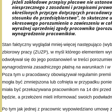
Jeżeli zakładowe przepisy płacowe nie ustano
niesprzecznego z zasadami i przepisami prawa
określonych przyczyn dotyczących pracodawcy,
stosunku do przedsiębiorstwa”, to skuteczne
okresowego porozumienia o zawieszeniu w cało
wyraźnej uprzedniej zgody pracownika (poroz
wynagradzania pracowników.
Stan faktyczny wyglądał mniej-więcej następująco (wyb
zbiorowy pracy (ZUZP), w myśl którego elementem wyn
odwoływał się do jego postanowień w treści porozumie
wynagrodzenia zasadniczego płatną na warunkach i 
Poza tym u pracodawcy obowiązywał regulamin premii 
mogła być zmniejszona lub cofnięta w przypadku ponie
miała być przekazywana pracownikom na 14 dni przed 
będzie, a przełożeni mieli informować swoich podwładnych
Po tym jak jednej z pracownic wypowiedziano umowę z