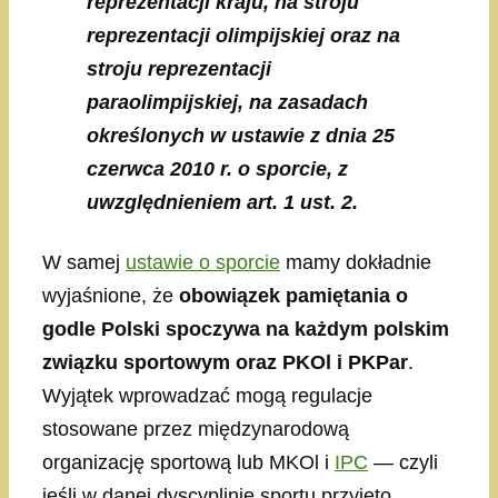
reprezentacji kraju, na stroju
reprezentacji olimpijskiej oraz na
stroju reprezentacji
paraolimpijskiej, na zasadach
określonych w ustawie z dnia 25
czerwca 2010 r. o sporcie, z
uwzględnieniem art. 1 ust. 2.
W samej
ustawie o sporcie
mamy dokładnie
wyjaśnione, że
obowiązek pamiętania o
godle Polski spoczywa na każdym polskim
związku sportowym oraz PKOl i PKPar
.
Wyjątek wprowadzać mogą regulacje
stosowane przez międzynarodową
organizację sportową lub MKOl i
IPC
— czyli
jeśli w danej dyscyplinie sportu przyjęto