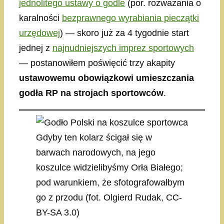
jednolitego ustawy o godle
(por. rozważania o
karalności
bezprawnego wyrabiania pieczątki
urzędowej
) — skoro już za 4 tygodnie start
jednej z
najnudniejszych imprez sportowych
— postanowiłem poświęcić trzy akapity
ustawowemu obowiązkowi umieszczania
godła RP na strojach sportowców
.
Gdyby ten kolarz ścigał się w
barwach narodowych, na jego
koszulce widzielibyśmy Orła Białego;
pod warunkiem, że sfotografowałbym
go z przodu (fot. Olgierd Rudak, CC-
BY-SA 3.0)