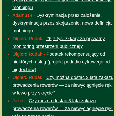
mobbingu
Adam314
-
Dyskryminacja przez założenie,
dyskryminacja przez skojarzenie, nowa definicja
mobbingu
Olgierd Rudak
-
26,7 tys. zł kary za prywatny
monitoring przestrzeni publicznej?
Olgierd Rudak
-
Podatek rekompensujący od
niektórych usług (projekt podatku cyfrowego od
big techów)
Olgierd Rudak
-
Czy można dostać 3 lata zakazu
prowadzenia rowerów — za niewyciągnięcie ręki
w lewo przy skręcie?
Jakec
-
Czy można dostać 3 lata zakazu
prowadzenia rowerów — za niewyciągnięcie ręki