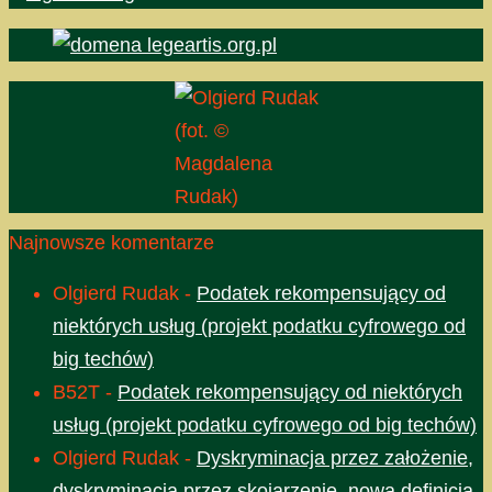
(fot. ©
Magdalena
Rudak)
Najnowsze komentarze
Olgierd Rudak
-
Podatek rekompensujący od
niektórych usług (projekt podatku cyfrowego od
big techów)
B52T
-
Podatek rekompensujący od niektórych
usług (projekt podatku cyfrowego od big techów)
Olgierd Rudak
-
Dyskryminacja przez założenie,
dyskryminacja przez skojarzenie, nowa definicja