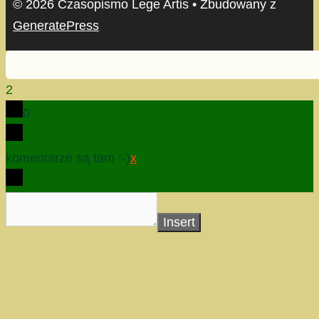
© 2026 Czasopismo Lege Artis
• Zbudowany z
GeneratePress
2
0
komentarze są tam :-)
x
Insert