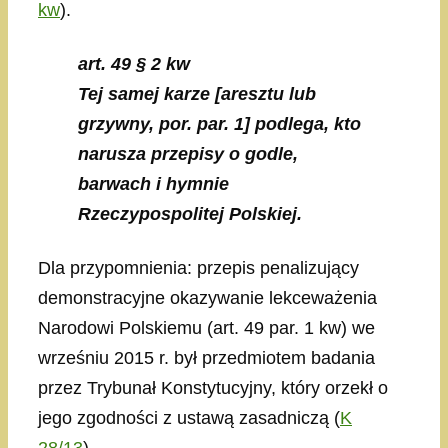
kw
).
art. 49 § 2 kw
Tej samej karze [aresztu lub
grzywny, por. par. 1] podlega, kto
narusza przepisy o godle,
barwach i hymnie
Rzeczypospolitej Polskiej.
Dla przypomnienia: przepis penalizujący
demonstracyjne okazywanie lekceważenia
Narodowi Polskiemu (art. 49 par. 1 kw) we
wrześniu 2015 r. był przedmiotem badania
przez Trybunał Konstytucyjny, który orzekł o
jego zgodności z ustawą zasadniczą (
K
28/13
).