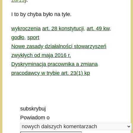
I to by chyba było na tyle.
Kategorie
Tagi
wykroczenia
art. 28 konstytucji
,
art. 49 kw
,
godło
,
sport
Nowe zasady działalności stowarzyszeń
zwykłych od maja 2016 r.
Dyskryminacja pracownika a zmiana
pracodawcy w trybie art. 23(1) kp
subskrybuj
Powiadom o