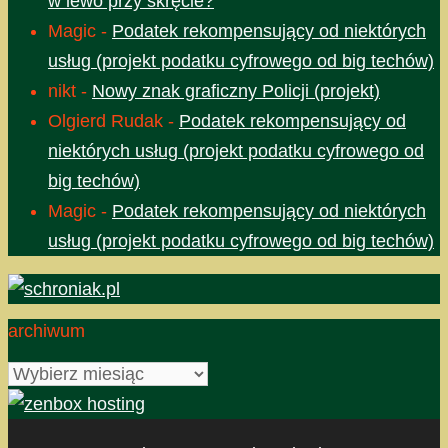
w lewo przy skręcie?
Magic
-
Podatek rekompensujący od niektórych
usług (projekt podatku cyfrowego od big techów)
nikt
-
Nowy znak graficzny Policji (projekt)
Olgierd Rudak
-
Podatek rekompensujący od
niektórych usług (projekt podatku cyfrowego od
big techów)
Magic
-
Podatek rekompensujący od niektórych
usług (projekt podatku cyfrowego od big techów)
archiwum
archiwum