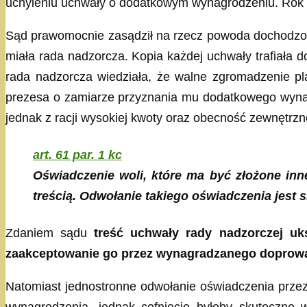
uchyleniu uchwały o dodatkowym wynagrodzeniu. Rok pó
Sąd prawomocnie zasądził na rzecz powoda dochodzo
miała rada nadzorcza. Kopia każdej uchwały trafiała d
rada nadzorcza wiedziała, że walne zgromadzenie pla
prezesa o zamiarze przyznania mu dodatkowego wynagr
jednak z racji wysokiej kwoty oraz obecność zewnętr
art. 61 par. 1 kc
Oświadczenie woli, które ma być złożone inne
treścią. Odwołanie takiego oświadczenia jest 
Zdaniem sądu
treść uchwały rady nadzorczej uk
zaakceptowanie go przez wynagradzanego doprowa
Natomiast jednostronne odwołanie oświadczenia przez
wynagrodzenia, jednak cofnięcie byłoby skuteczne 