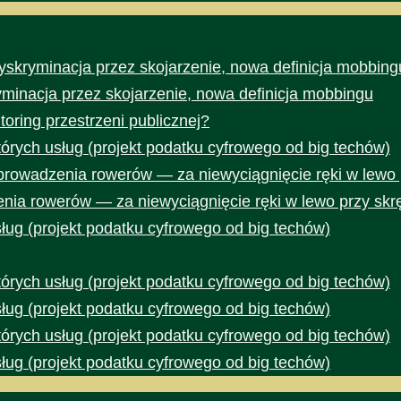
yskryminacja przez skojarzenie, nowa definicja mobbing
yminacja przez skojarzenie, nowa definicja mobbingu
toring przestrzeni publicznej?
rych usług (projekt podatku cyfrowego od big techów)
prowadzenia rowerów — za niewyciągnięcie ręki w lewo 
nia rowerów — za niewyciągnięcie ręki w lewo przy skr
ug (projekt podatku cyfrowego od big techów)
rych usług (projekt podatku cyfrowego od big techów)
ug (projekt podatku cyfrowego od big techów)
rych usług (projekt podatku cyfrowego od big techów)
ug (projekt podatku cyfrowego od big techów)