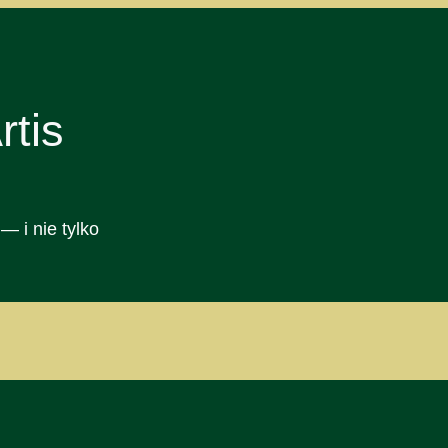
tis
— i nie tylko