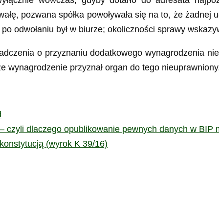
hwałę, pozwana spółka powoływała się na to, że żadnej
o odwołaniu był w biurze; okoliczności sprawy wskazywał
dczenia o przyznaniu dodatkowego wynagrodzenia nie 
, że wynagrodzenie przyznał organ do tego nieuprawniony
d
i — czyli dlaczego opublikowanie pewnych danych w BI
konstytucją (wyrok K 39/16)