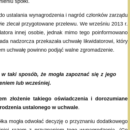
ieniu spółki.
o ustalania wynagrodzenia i nagród członków zarządu
awie zlecał przygotowane przelewu. We wrześniu 2013 r.
idatora innej osobie, jednak mimo tego poinformowano
da nadzorcza przekazała uchwałę likwidatorowi, który
niem uchwałę powinno podjąć walne zgromadzenie.
j w taki sposób, że mogła zapoznać się z jego
zeniem lub wcześniej.
tem złożenie takiego oświadczenia i dorozumiane
rodzenia ustalonego w uchwale
.
półka mogła odwołać decyzję o przyznaniu dodatkowego
óźniej razem z przyznaniem tego wynagrodzenia. (Co