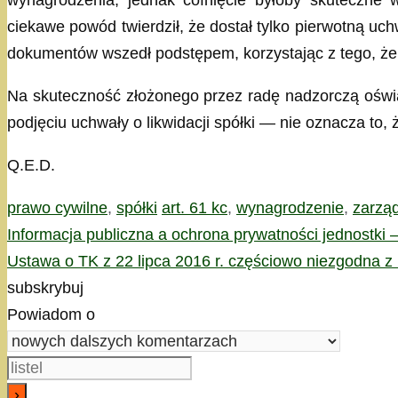
ciekawe powód twierdził, że dostał tylko pierwotną uc
dokumentów wszedł podstępem, korzystając z tego, że p
Na skuteczność złożonego przez radę nadzorczą oświa
podjęciu uchwały o likwidacji spółki — nie oznacza to
Q.E.D.
Kategorie
Tagi
prawo cywilne
,
spółki
art. 61 kc
,
wynagrodzenie
,
zarzą
Informacja publiczna a ochrona prywatności jednostk
Ustawa o TK z 22 lipca 2016 r. częściowo niezgodna z 
subskrybuj
Powiadom o