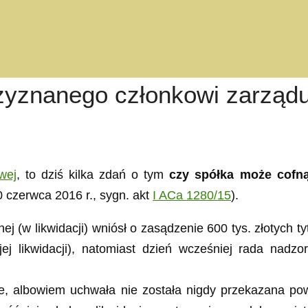
zyznanego członkowi zarząd
wej
, to dziś kilka zdań o tym
czy spółka może cofną
czerwca 2016 r., sygn. akt
I ACa 1280/15
).
j (w likwidacji) wniósł o zasądzenie 600 tys. złotych t
jej likwidacji), natomiast dzień wcześniej rada na
, albowiem uchwała nie została nigdy przekazana pow