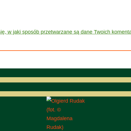
ię, w jaki sposób przetwarzane są dane Twoich komenta
(fot. ©
Magdalena
Rudak)