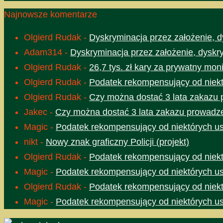
Najnowsze komentarze
Olgierd Rudak
-
Dyskryminacja przez założenie, d
Adam314
-
Dyskryminacja przez założenie, dyskr
Olgierd Rudak
-
26,7 tys. zł kary za prywatny moni
Olgierd Rudak
-
Podatek rekompensujący od niektó
Olgierd Rudak
-
Czy można dostać 3 lata zakazu 
Jakec
-
Czy można dostać 3 lata zakazu prowadze
Magic
-
Podatek rekompensujący od niektórych usł
nikt
-
Nowy znak graficzny Policji (projekt)
Olgierd Rudak
-
Podatek rekompensujący od niektó
Magic
-
Podatek rekompensujący od niektórych usł
Olgierd Rudak
-
Podatek rekompensujący od niektó
Magic
-
Podatek rekompensujący od niektórych usł