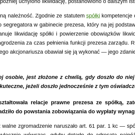
źniej uchylono likwidację, postanowiono o dalszym istn
ną należność. Zgodnie ze statutem
spółki
kompetencje d
o segregatora w gabinecie prezesa, który na jej podst
nuje likwidację spółki i powierzenie obowiązków likw
odzenia za czas pełnienia funkcji prezesa zarządu. Ra
znego akcjonariusza obawiał się ją wykonać — jego zda
j osobie, jest złożone z chwilą, gdy doszło do nie
skuteczne, jeżeli doszło jednocześnie z tym oświadc
ształtowała relacje prawne prezesa ze spółką, za
dziło do powstania zobowiązania do wypłaty wynag
 walne zgromadzenie naruszało art. 61 par. 1 kc — s
wyłącznie wówczas, gdyby dotarło do adresata najp