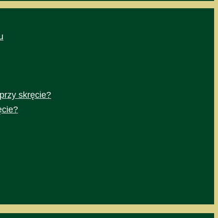
u
przy skręcie?
ęcie?