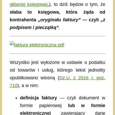
głównej księgowej
„), to dziś będzie o tym, że
słaba to księgowa, która żąda od
kontrahenta
„oryginału faktury”
— czyli
„z
podpisem i pieczątką”
.
Wszystko jest wyłożone w ustawie o podatku
od towarów i usług, którego tekst jednolity
opublikowano wiosną (
Dz.U. z 2016 r. poz.
710
), a w nim:
definicja faktury
— czyli dokument w
formie papierowej
lub w formie
elektronicznej
zawierający dane