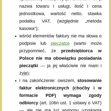
nazwa towaru i usługi, ilość i cena
jednostkowa, wartość netto, stawka
podatku VAT, (względnie „metoda
kasowa”);
wśród elementów faktury nie ma słowa o
podpisie lub
pieczątce
(warto może
przypomnieć, że
przedsiębiorca w
Polsce nie ma obowiązku posiadania
pieczątki
— ja jej właściwie nie mam i
żyję);
i na zakończenie: owszem,
stosowanie
faktur elektronicznych (choćby i w
formacie PDF) wymaga zgody
odbiorcy
(art. 106n ust. 1 ustawy o VAT)
— ale nie ma już wymogu uzyskania