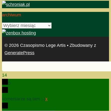
archiwum
archiwum
© 2026 Czasopismo Lege Artis
• Zbudowany z
GeneratePress
14
0
komentarze są tam :-)
x