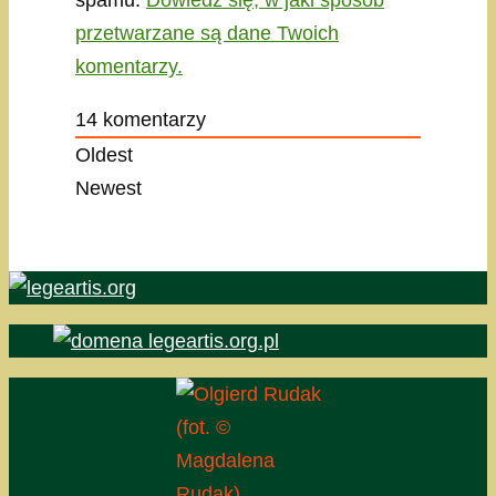
spamu.
Dowiedz się, w jaki sposób
przetwarzane są dane Twoich
komentarzy.
14
komentarzy
Oldest
Newest
(fot. ©
Magdalena
Rudak)