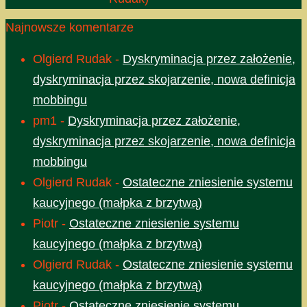
Najnowsze komentarze
Olgierd Rudak
-
Dyskryminacja przez założenie,
dyskryminacja przez skojarzenie, nowa definicja
mobbingu
pm1
-
Dyskryminacja przez założenie,
dyskryminacja przez skojarzenie, nowa definicja
mobbingu
Olgierd Rudak
-
Ostateczne zniesienie systemu
kaucyjnego (małpka z brzytwą)
Piotr
-
Ostateczne zniesienie systemu
kaucyjnego (małpka z brzytwą)
Olgierd Rudak
-
Ostateczne zniesienie systemu
kaucyjnego (małpka z brzytwą)
Piotr
-
Ostateczne zniesienie systemu