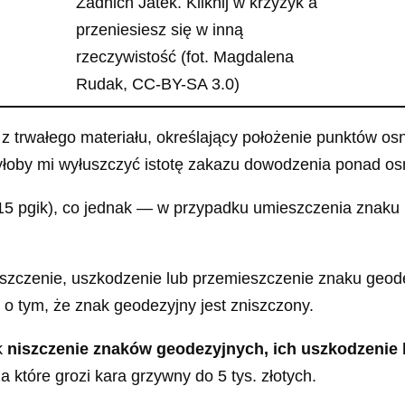
Zadnich Jatek. Kliknij w krzyżyk a
przeniesiesz się w inną
rzeczywistość (fot. Magdalena
Rudak, CC-BY-SA 3.0)
z trwałego materiału, określający położenie punktów osn
łoby mi wyłuszczyć istotę zakazu dowodzenia ponad os
 15 pgik), co jednak — w przypadku umieszczenia znaku
szczenie, uszkodzenie lub przemieszczenie znaku geod
o tym, że znak geodezyjny jest zniszczony.
ik
niszczenie znaków geodezyjnych, ich uszkodzenie 
za które grozi kara grzywny do 5 tys. złotych.