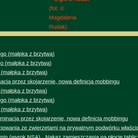
(fot. ©
Magdalena
Rudak)
go (małpka z brzytwą)
o (małpka z brzytwą)
 (małpka z brzytwą)
acja przez skojarzenie, nowa definicja mobbingu
 (małpka z brzytwą)
go (małpka z brzytwą)
 (małpka z brzytwą)
minacja przez skojarzenie, nowa definicja mobbingu
owania ze zwierzętami na prywatnym podwórku właścic
min (wyrok NSA)
-
Nakaz zamieszczania na płocie tabli