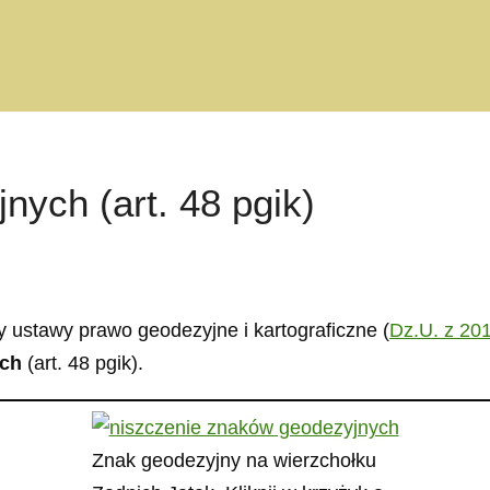
ych (art. 48 pgik)
y ustawy prawo geodezyjne i kartograficzne (
Dz.U. z 201
ych
(art. 48 pgik).
Znak geodezyjny na wierzchołku