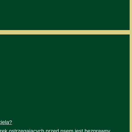
iela?
czek ostrzegających przed psem jest bezprawny