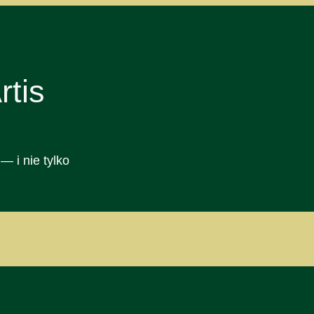
tis
— i nie tylko