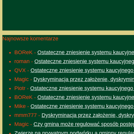
Najnowsze komentarze
BOReK
-
Ostateczne zniesienie systemu kaucyjne
roman
-
Ostateczne zniesienie systemu kaucyjneg
QVX
-
Ostateczne zniesienie systemu kaucyjnego
Magic
-
Dyskryminacja przez założenie, dyskrymin
Piotr
-
Ostateczne zniesienie systemu kaucyjnego
BOReK
-
Ostateczne zniesienie systemu kaucyjne
Mike
-
Ostateczne zniesienie systemu kaucyjnego
mmm777
-
Dyskryminacja przez założenie, dyskry
Magic
-
Czy gmina może regulować sposób postęp
Zwierzę na prywatnym podwórku a gminny regula