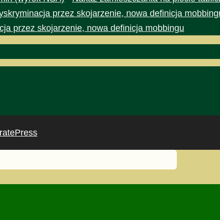
yskryminacja przez skojarzenie, nowa definicja mobbing
cja przez skojarzenie, nowa definicja mobbingu
ratePress