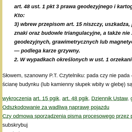
art. 48 ust. 1 pkt 3 prawa geodezyjnego i kart
Kto:
3) wbrew przepisom art. 15 niszczy, uszkadza
znaki oraz budowle triangulacyjne, a także n
geodezyjnych, grawimetrycznych lub magnetycz
— podlega karze grzywny.
2. W wypadkach określonych w ust. 1 orzekan
Słowem, szanowny P.T. Czytelniku: pada czy nie pada 
ścianę budynku (lub kamienny słupek wbity w glebę) s
Kategorie
Tagi
wykroczenia
art. 15 pgik
,
art. 48 pgik
,
Dziennik Ustaw
,
Odszkodowanie za wadliwą naprawę pojazdu
Czy odmowa sporządzenia pisma procesowego przez p
subskrybuj