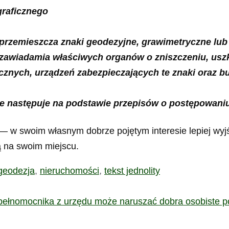
ograficznego
, przemieszcza znaki geodezyjne, grawimetryczne lub
ie zawiadamia właściwych organów o zniszczeniu, us
nych, urządzeń zabezpieczających te znaki oraz bu
ie następuje na podstawie przepisów o postępowan
— w swoim własnym dobrze pojętym interesie lepiej wyj
ą na swoim miejscu.
geodezja
,
nieruchomości
,
tekst jednolity
ełnomocnika z urzędu może naruszać dobra osobiste 