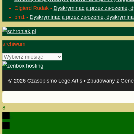
Olgierd Rudak
-
Dyskryminacja przez założenie, d
pm1
-
Dyskryminacja przez założenie, dyskrymina
archiwum
archiwum
© 2026 Czasopismo Lege Artis
• Zbudowany z
Gene
8
0