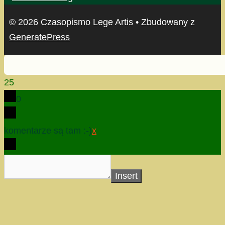
© 2026 Czasopismo Lege Artis
• Zbudowany z
GeneratePress
25
0
komentarze są tam :-)
x
Insert