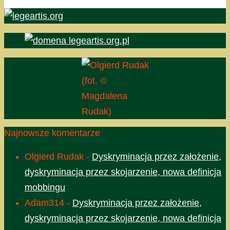
(fot. ©
Magdalena
Rudak)
Najnowsze komentarze
Olgierd Rudak
-
Dyskryminacja przez założenie,
dyskryminacja przez skojarzenie, nowa definicja
mobbingu
Adam314
-
Dyskryminacja przez założenie,
dyskryminacja przez skojarzenie, nowa definicja