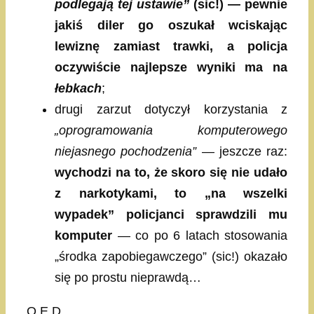
podlegają tej ustawie”
(sic!) — pewnie
jakiś diler go oszukał wciskając
lewiznę zamiast trawki, a policja
oczywiście najlepsze wyniki ma na
łebkach
;
drugi zarzut dotyczył korzystania z
„oprogramowania komputerowego
niejasnego pochodzenia”
— jeszcze raz:
wychodzi na to, że skoro się nie udało
z narkotykami, to „na wszelki
wypadek” policjanci sprawdzili mu
komputer
— co po 6 latach stosowania
„środka zapobiegawczego” (sic!) okazało
się po prostu nieprawdą…
Q.E.D.