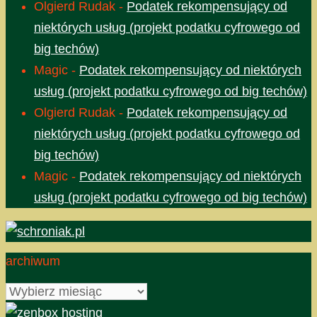
Olgierd Rudak
-
Podatek rekompensujący od
niektórych usług (projekt podatku cyfrowego od
big techów)
Magic
-
Podatek rekompensujący od niektórych
usług (projekt podatku cyfrowego od big techów)
Olgierd Rudak
-
Podatek rekompensujący od
niektórych usług (projekt podatku cyfrowego od
big techów)
Magic
-
Podatek rekompensujący od niektórych
usług (projekt podatku cyfrowego od big techów)
archiwum
archiwum