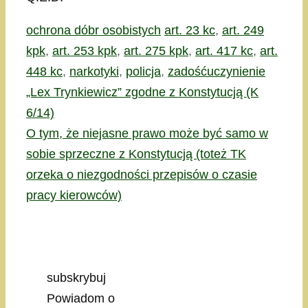
Kategorie
Tagi
ochrona dóbr osobistych
art. 23 kc
,
art. 249
kpk
,
art. 253 kpk
,
art. 275 kpk
,
art. 417 kc
,
art.
448 kc
,
narkotyki
,
policja
,
zadośćuczynienie
„Lex Trynkiewicz” zgodne z Konstytucją (K
6/14)
O tym, że niejasne prawo może być samo w
sobie sprzeczne z Konstytucją (toteż TK
orzeka o niezgodności przepisów o czasie
pracy kierowców)
subskrybuj
Powiadom o