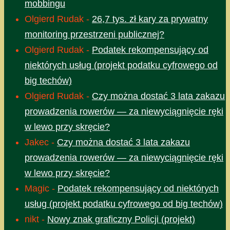
mobbingu
Olgierd Rudak
-
26,7 tys. zł kary za prywatny
monitoring przestrzeni publicznej?
Olgierd Rudak
-
Podatek rekompensujący od
niektórych usług (projekt podatku cyfrowego od
big techów)
Olgierd Rudak
-
Czy można dostać 3 lata zakazu
prowadzenia rowerów — za niewyciągnięcie ręki
w lewo przy skręcie?
Jakec
-
Czy można dostać 3 lata zakazu
prowadzenia rowerów — za niewyciągnięcie ręki
w lewo przy skręcie?
Magic
-
Podatek rekompensujący od niektórych
usług (projekt podatku cyfrowego od big techów)
nikt
-
Nowy znak graficzny Policji (projekt)