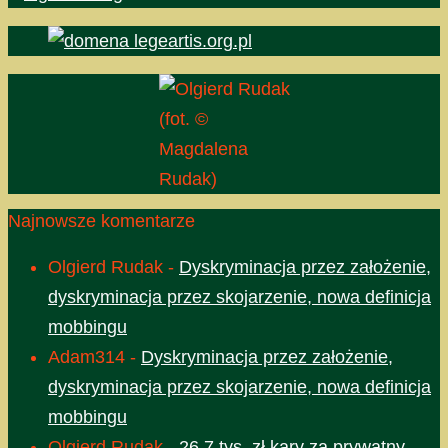
(fot. ©
Magdalena
Rudak)
Najnowsze komentarze
Olgierd Rudak
-
Dyskryminacja przez założenie,
dyskryminacja przez skojarzenie, nowa definicja
mobbingu
Adam314
-
Dyskryminacja przez założenie,
dyskryminacja przez skojarzenie, nowa definicja
mobbingu
Olgierd Rudak
-
26,7 tys. zł kary za prywatny