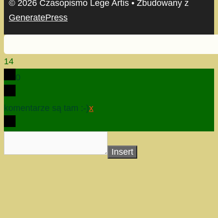
© 2026 Czasopismo Lege Artis
• Zbudowany z
GeneratePress
14
0
komentarze są tam :-)
x
Insert