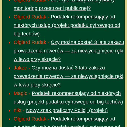
monitoring przestrzeni publicznej?
Olgierd Rudak
-
Podatek rekompensujący od
niektórych usług (projekt podatku cyfrowego od
big techów)
Olgierd Rudak
-
Czy można dostać 3 lata zakazu
prowadzenia rowerów — za niewyciągnięcie ręki
w lewo przy skręcie?
Jakec
-
Czy można dostać 3 lata zakazu
prowadzenia rowerów — za niewyciągnięcie ręki
w lewo przy skręcie?
Magic
-
Podatek rekompensujący od niektórych
usług (projekt podatku cyfrowego od big techów)
nikt
-
Nowy znak graficzny Policji (projekt)
Olgierd Rudak
-
Podatek rekompensujący od