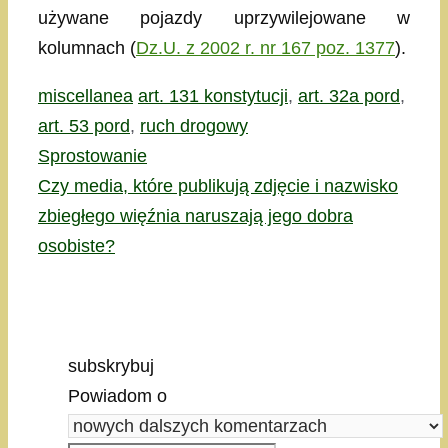
używane pojazdy uprzywilejowane w
kolumnach (
Dz.U. z 2002 r. nr 167 poz. 1377
).
Kategorie
Tagi
miscellanea
art. 131 konstytucji
,
art. 32a pord
,
art. 53 pord
,
ruch drogowy
Sprostowanie
Czy media, które publikują zdjęcie i nazwisko
zbiegłego więźnia naruszają jego dobra
osobiste?
subskrybuj
Powiadom o