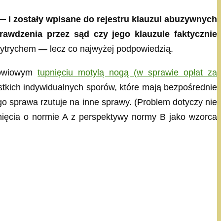
i zostały wpisane do rejestru klauzul abuzywnych
awdzenia przez sąd czy jego klauzule faktycznie
ytrychem — lecz co najwyżej podpowiedzią.
słowiowym
tupnięciu motylą nogą (w sprawie opłat za
ystkich indywidualnych sporów, które mają bezpośrednie
go sprawa rzutuje na inne sprawy. (Problem dotyczy nie
nięcia o normie A z perspektywy normy B jako wzorca