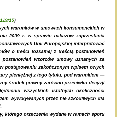
119/15
)
uczciwych warunków w umowach konsumenckich w
nia 2009 r. w sprawie nakazów zaprzestania
podstawowych Unii Europejskiej interpretować
ów o treści tożsamej z treścią postanowień
ru postanowień wzorców umowy uznanych za
ału w postępowaniu zakończonym wpisem owych
ary pieniężnej z tego tytułu, pod warunkiem —
czny środek prawny zarówno przeciwko decyzji
dnieniu wszystkich istotnych okoliczności
ędem wywoływanych przez nie szkodliwych dla
.
jący, którego orzeczenia wydane w ramach sporu