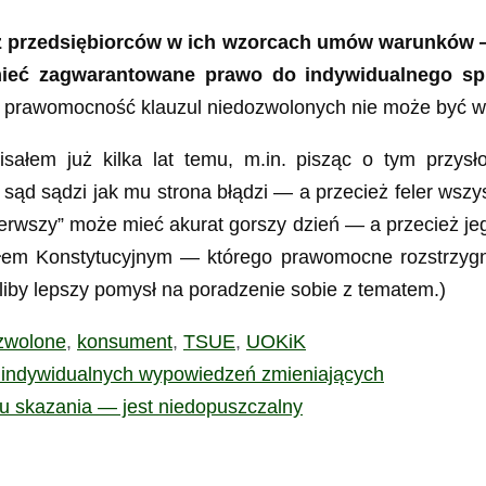
z przedsiębiorców w ich wzorcach umów warunków — 
ieć zagwarantowane prawo do indywidualnego spr
 prawomocność klauzul niedozwolonych nie może być w
isałem już kilka lat temu, m.in. pisząc o tym przy
 sąd sądzi jak mu strona błądzi — a przecież feler wsz
pierwszy” może mieć akurat gorszy dzień — a przecież je
ałem Konstytucyjnym — którego prawomocne rozstrzyg
eliby lepszy pomysł na poradzenie sobie z tematem.)
ozwolone
,
konsument
,
TSUE
,
UOKiK
indywidualnych wypowiedzeń zmieniających
u skazania — jest niedopuszczalny