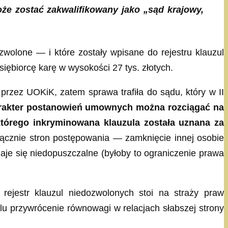
że zostać zakwalifikowany jako „sąd krajowy,
wolone — i które zostały wpisane do rejestru klauzul
ębiorcę karę w wysokości 27 tys. złotych.
rzez UOKiK, zatem sprawa trafiła do sądu, który w II
arakter postanowień umownych można rozciągać na
którego inkryminowana klauzula została uznana za
ącznie stron postępowania — zamknięcie innej osobie
daje się niedopuszczalne (byłoby to ograniczenie prawa
ejestr klauzul niedozwolonych stoi na straży praw
 przywrócenie równowagi w relacjach słabszej strony