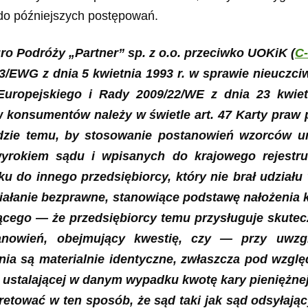
 do późniejszych postępowań.
ro Podróży „Partner” sp. z o.o. przeciwko UOKiK (
C‑
 93/13/EWG z dnia 5 kwietnia 1993 r. w sprawie nie
 Europejskiego i Rady 2009/22/WE z dnia 23 kwiet
w konsumentów należy w świetle art. 47 Karty praw 
odzie temu, by stosowanie postanowień wzorców um
rokiem sądu i wpisanych do krajowego rejest
u do innego przedsiębiorcy, który nie brał udzi
ałanie bezprawne, stanowiące podstawę nałożenia k
ącego — że przedsiębiorcy temu przysługuje skute
owień, obejmujący kwestię, czy — przy uwzglę
ia są materialnie identyczne, zwłaszcza pod wzgl
 ustalającej w danym wypadku kwotę kary pieniężnej
rpretować w ten sposób, że sąd taki jak sąd odsyła