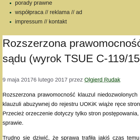
porady prawne
współpraca // reklama // ad
impressum // kontakt
Rozszerzona prawomocność k
sądu (wyrok TSUE C-119/15
9 maja 2017
6 lutego 2017
przez
Olgierd Rudak
Rozszerzona prawomocność klauzul niedozwolonych (
klauzuli abuzywnej do rejestru UOKiK wiąże ręce str
Przecież orzeczenie dotyczy tylko stron postępowania
sprawie.
Trudno się dziwić, że sprawa trafiła jakiś czas tem