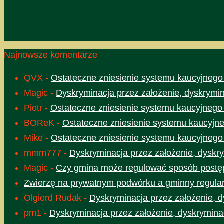
Najnowsze komentarze
QVX
-
Ostateczne zniesienie systemu kaucyjnego
Magic
-
Dyskryminacja przez założenie, dyskrymin
Piotr
-
Ostateczne zniesienie systemu kaucyjnego
BOReK
-
Ostateczne zniesienie systemu kaucyjne
Mike
-
Ostateczne zniesienie systemu kaucyjnego
mmm777
-
Dyskryminacja przez założenie, dyskry
Magic
-
Czy gmina może regulować sposób postęp
Zwierzę na prywatnym podwórku a gminny regula
Olgierd Rudak
-
Dyskryminacja przez założenie, d
pm1
-
Dyskryminacja przez założenie, dyskrymina