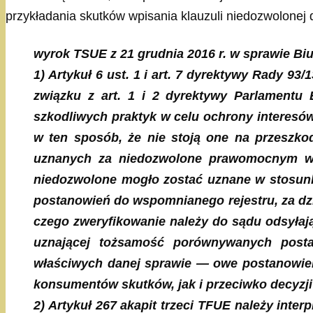
przykładania skutków wpisania klauzuli niedozwolonej
wyrok TSUE z 21 grudnia 2016 r. w sprawie Biu
1) Artykuł 6 ust. 1 i art. 7 dyrektywy Rady
związku z art. 1 i 2 dyrektywy Parlamentu
szkodliwych praktyk w celu ochrony interesó
w ten sposób, że nie stoją one na przeszk
uznanych za niedozwolone prawomocnym wy
niedozwolone mogło zostać uznane w stosunk
postanowień do wspomnianego rejestru, za dzi
czego zweryfikowanie należy do sądu odsyłaj
uznającej tożsamość porównywanych postan
właściwych danej sprawie — owe postanowien
konsumentów skutków, jak i przeciwko decyzji
2) Artykuł 267 akapit trzeci TFUE należy inte