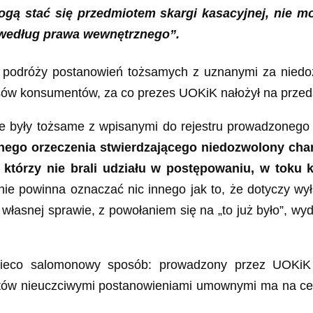
ą stać się przedmiotem skargi kasacyjnej, nie mo
u według prawa wewnętrznego”.
 podróży postanowień tożsamych z uznanymi za niedoz
ów konsumentów, za co prezes UOKiK nałożył na przedsi
były tożsame z wpisanymi do rejestru prowadzonego p
nego orzeczenia stwierdzającego niedozwolony ch
 którzy nie brali udziału w postępowaniu, w toku 
e powinna oznaczać nic innego jak to, że dotyczy wył
łasnej sprawie, z powołaniem się na „to już było”, wy
nieco salomonowy sposób: prowadzony przez UOKiK r
w nieuczciwymi postanowieniami umownymi ma na celu