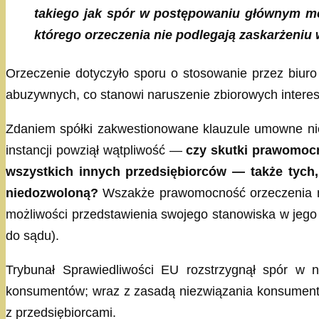
takiego jak spór w postępowaniu głównym mog
którego orzeczenia nie podlegają zaskarżeni
Orzeczenie dotyczyło sporu o stosowanie przez biuro
abuzywnych, co stanowi naruszenie zbiorowych interes
Zdaniem spółki zakwestionowane klauzule umowne nie 
instancji powziął wątpliwość —
czy skutki prawomoc
wszystkich innych przedsiębiorców — także tych,
niedozwoloną?
Wszakże prawomocność orzeczenia ni
możliwości przedstawienia swojego stanowiska w jego w
do sądu).
Trybunał Sprawiedliwości EU rozstrzygnął spór w 
konsumentów; wraz z zasadą niezwiązania konsumentó
z przedsiębiorcami.