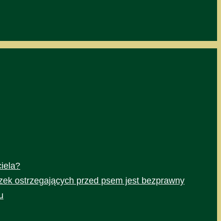
iela?
czek ostrzegających przed psem jest bezprawny
u