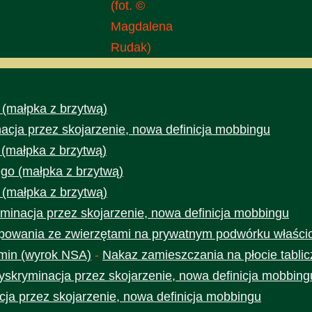
(fot. ©
Magdalena
Rudak)
 (małpka z brzytwą)
acja przez skojarzenie, nowa definicja mobbingu
 (małpka z brzytwą)
go (małpka z brzytwą)
 (małpka z brzytwą)
minacja przez skojarzenie, nowa definicja mobbingu
owania ze zwierzętami na prywatnym podwórku właścic
min (wyrok NSA)
-
Nakaz zamieszczania na płocie tabli
yskryminacja przez skojarzenie, nowa definicja mobbing
cja przez skojarzenie, nowa definicja mobbingu