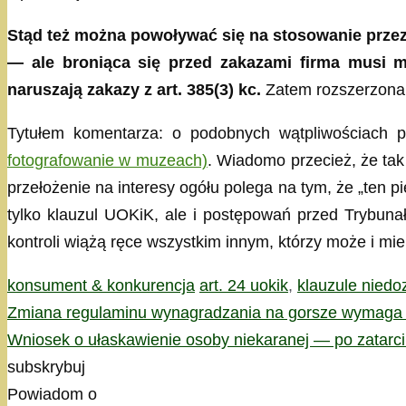
Stąd też można powoływać się na stosowanie prze
— ale broniąca się przed zakazami firma musi m
naruszają zakazy z art. 385(3) kc.
Zatem rozszerzona
Tytułem komentarza: o podobnych wątpliwościach p
fotografowanie w muzeach)
. Wiadomo przecież, że tak
przełożenie na interesy ogółu polega na tym, że „ten 
tylko klauzul UOKiK, ale i postępowań przed Trybun
kontroli wiążą ręce wszystkim innym, którzy może i mi
Kategorie
Tagi
konsument & konkurencja
art. 24 uokik
,
klauzule nied
Zmiana regulaminu wynagradzania na gorsze wymaga 
Wniosek o ułaskawienie osoby niekaranej — po zatarci
subskrybuj
Powiadom o