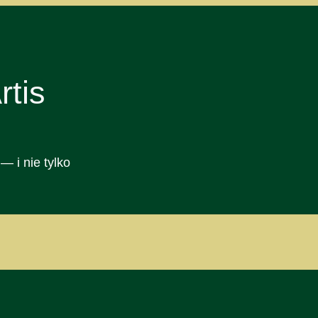
tis
— i nie tylko