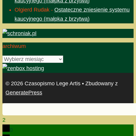
kaucyjnego (małpka z brzytwą)
Olgierd Rudak
-
Ostateczne zniesienie systemu
kaucyjnego (małpka z brzytwą)
archiwum
archiwum
© 2026 Czasopismo Lege Artis
• Zbudowany z
GeneratePress
2
0