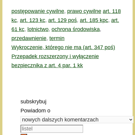
Kategorie
Tagi
postępowanie cywilne
,
prawo cywilne
art. 118
kc
,
art. 123 kc
,
art. 129 poś
,
art. 185 kpc
,
art.
61 kc
,
lotnictwo
,
ochrona środowiska
,
przedawnienie
,
termin
Wykroczenie, którego nie ma (art. 347 poś)
Przepadek rozszerzony i wyłączenie
bezpiecznika z art. 4 par. 1 kk
subskrybuj
Powiadom o