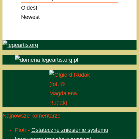
Oldest
Newest
(fot. ©
Magdalena
Rudak)
Najnowsze komentarze
Piotr
-
Ostateczne zniesienie systemu