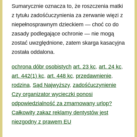
Sumarycznie oznacza to, że roszczenia matki
z tytułu zadośćuczynienia za zerwanie więzi z
niepełnosprawnym dzieckiem — choć co do
zasady podlegające ochronie — nie mogą
zostać uwzględnione, zatem skarga kasacyjna
została oddalona.
Kategorie
Tagi
ochrona dóbr osobistych
art. 23 kc
,
art. 24 kc
,
art. 442(1) kc
,
art. 448 kc
,
przedawnienie
,
rodzina
,
Sąd Najwyższy
,
zadośćuczynienie
Czy organizator wycieczki ponosi
odpowiedzialność za zmarnowany urlop?
Całkowity zakaz reklamy dentystów jest
niezgodny z prawem EU