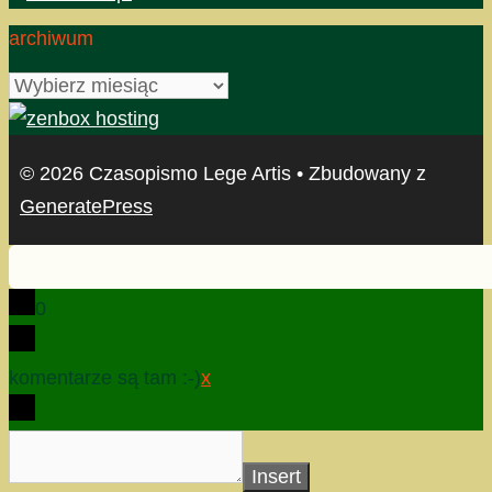
archiwum
archiwum
© 2026 Czasopismo Lege Artis
• Zbudowany z
GeneratePress
0
komentarze są tam :-)
x
Insert