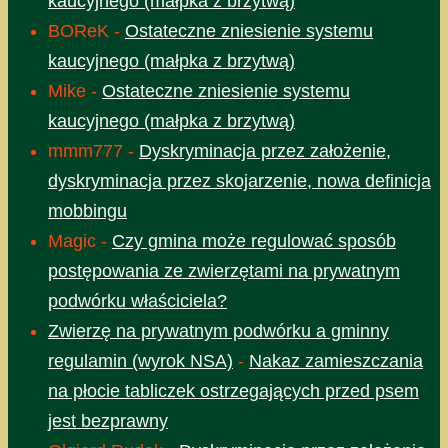
kaucyjnego (małpka z brzytwą)
BOReK
-
Ostateczne zniesienie systemu
kaucyjnego (małpka z brzytwą)
Mike
-
Ostateczne zniesienie systemu
kaucyjnego (małpka z brzytwą)
mmm777
-
Dyskryminacja przez założenie,
dyskryminacja przez skojarzenie, nowa definicja
mobbingu
Magic
-
Czy gmina może regulować sposób
postępowania ze zwierzętami na prywatnym
podwórku właściciela?
Zwierzę na prywatnym podwórku a gminny
regulamin (wyrok NSA)
-
Nakaz zamieszczania
na płocie tabliczek ostrzegających przed psem
jest bezprawny