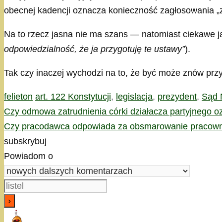
obecnej kadencji oznacza konieczność zagłosowania „za
Na to rzecz jasna nie ma szans — natomiast ciekawe ja
odpowiedzialność, że ja przygotuję te ustawy”
).
Tak czy inaczej wychodzi na to, że być może znów prz
Kategorie
Tagi
felieton
art. 122 Konstytucji
,
legislacja
,
prezydent
,
Sąd 
Czy odmowa zatrudnienia córki działacza partyjnego o
Czy pracodawca odpowiada za obsmarowanie pracowni
subskrybuj
Powiadom o