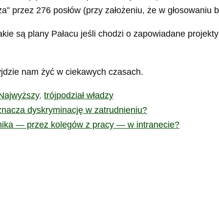
” przez 276 posłów (przy założeniu, że w głosowaniu bi
kie są plany Pałacu jeśli chodzi o zapowiadane projekty
yjdzie nam żyć w ciekawych czasach.
Najwyższy
,
trójpodział władzy
znacza dyskryminację w zatrudnieniu?
ka — przez kolegów z pracy — w intranecie?