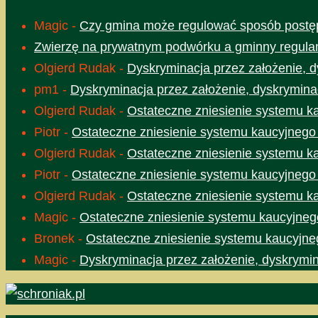
Magic
-
Czy gmina może regulować sposób postęp
Zwierzę na prywatnym podwórku a gminny regula
Olgierd Rudak
-
Dyskryminacja przez założenie, d
pm1
-
Dyskryminacja przez założenie, dyskrymina
Olgierd Rudak
-
Ostateczne zniesienie systemu k
Piotr
-
Ostateczne zniesienie systemu kaucyjnego
Olgierd Rudak
-
Ostateczne zniesienie systemu k
Piotr
-
Ostateczne zniesienie systemu kaucyjnego
Olgierd Rudak
-
Ostateczne zniesienie systemu k
Magic
-
Ostateczne zniesienie systemu kaucyjneg
Bronek
-
Ostateczne zniesienie systemu kaucyjne
Magic
-
Dyskryminacja przez założenie, dyskrymin