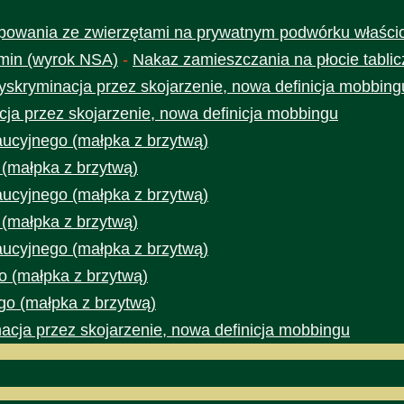
owania ze zwierzętami na prywatnym podwórku właścic
min (wyrok NSA)
-
Nakaz zamieszczania na płocie tabli
yskryminacja przez skojarzenie, nowa definicja mobbing
cja przez skojarzenie, nowa definicja mobbingu
aucyjnego (małpka z brzytwą)
 (małpka z brzytwą)
aucyjnego (małpka z brzytwą)
 (małpka z brzytwą)
aucyjnego (małpka z brzytwą)
o (małpka z brzytwą)
go (małpka z brzytwą)
acja przez skojarzenie, nowa definicja mobbingu