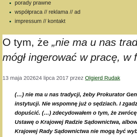
porady prawne
współpraca // reklama // ad
impressum // kontakt
O tym, że
„nie ma u nas tra
mógł ingerować w pracę, w 
13 maja 2026
24 lipca 2017
przez
Olgierd Rudak
(…) nie ma u nas tradycji, żeby Prokurator G
instytucji. Nie wspomnę już o sędziach. I zgad
dopuścić. (…)
zdecydowałem o tym, że zwrócę 
Ustawę o Krajowej Radzie Sądownictwa, albowi
Krajowej Rady Sądownictwa nie mogą być wybier