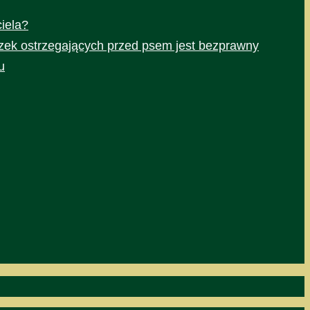
iela?
czek ostrzegających przed psem jest bezprawny
u