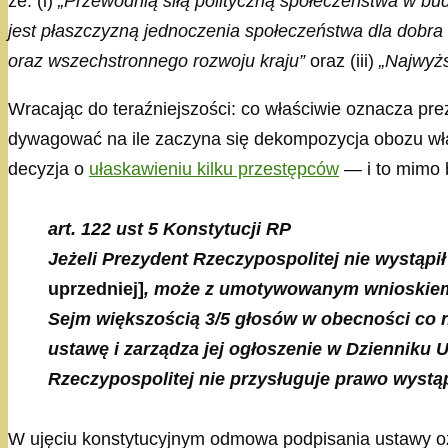
że: (i)
„Przewodnią siłą polityczną społeczeństwa w bu
jest płaszczyzną jednoczenia społeczeństwa dla dobra
oraz wszechstronnego rozwoju kraju”
oraz (iii)
„Najwyżs
Wracając do teraźniejszości: co właściwie oznacza p
dywagować na ile zaczyna się dekompozycja obozu wła
decyzja o
ułaskawieniu kilku przestępców
— i to mimo 
art. 122 ust 5 Konstytucji RP
Jeżeli Prezydent Rzeczypospolitej nie wystąpi
uprzedniej]
, może z umotywowanym wnioskiem
Sejm większością 3/5 głosów w obecności co n
ustawę i zarządza jej ogłoszenie w Dzienniku
Rzeczypospolitej nie przysługuje prawo wystąp
W ujęciu konstytucyjnym odmowa podpisania ustawy oz