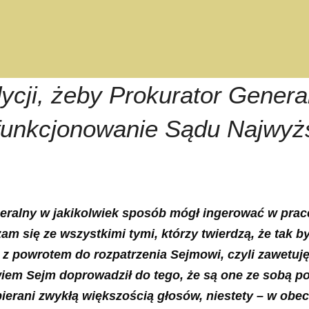
dycji, żeby Prokurator Genera
funkcjonowanie Sądu Najwyższ
eneralny w jakikolwiek sposób mógł ingerować w pr
zam się ze wszystkimi tymi, którzy twierdzą, że tak b
z powrotem do rozpatrzenia Sejmowi, czyli zawetuj
em Sejm doprowadził do tego, że są one ze sobą po
ani zwykłą większością głosów, niestety – w obecny