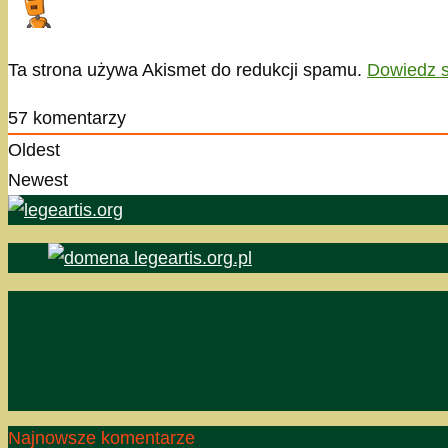
Ta strona używa Akismet do redukcji spamu.
Dowiedz s
57
komentarzy
Oldest
Newest
Najnowsze komentarze