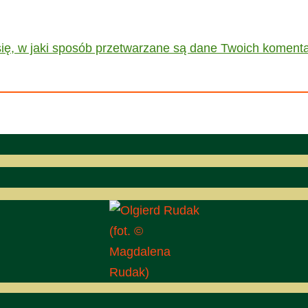
ię, w jaki sposób przetwarzane są dane Twoich komenta
(fot. ©
Magdalena
Rudak)