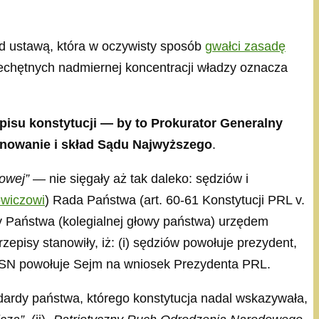
od ustawą, która w oczywisty sposób
gwałci zasadę
iechętnych nadmiernej koncentracji władzy oznacza
pisu konstytucji — by to Prokurator Generalny
jonowanie i skład Sądu Najwyższego
.
owej”
— nie sięgały aż tak daleko: sędziów i
owiczowi
) Rada Państwa (art. 60-61 Konstytucji PRL v.
y Państwa (kolegialnej głowy państwa) urzędem
zepisy stanowiły, iż: (i) sędziów powołuje prezydent,
sa SN powołuje Sejm na wniosek Prezydenta PRL.
dardy państwa, którego konstytucja nadal wskazywała,