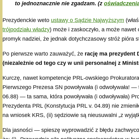
to jednoznacznie nie zgadzam.
(z
oświadczeni
Prezydenckie weto
ustawy o Sądzie Najwyższym
(właś
trójpodziału władzy
) może i zaskoczyło, a może nawet 
promyk nadziei, że jednak dotychczasowy stróż pióra st
Po pierwsze warto zauważyć, że
rację ma prezydent 
(niezależnie od tego czy w unii personalnej z Mini
Kurczę, nawet kompetencje PRL-owskiego Prokuratora
Pierwszego Prezesa SN powoływała (i odwoływała! —
06.88) — ta sama, która powoływała (i odwoływała) P
Prezydenta PRL (Konstytucja PRL v. 04.89) nie zmieniło
na wniosek KRS, (ii) sędziowie są nieusuwalni „z wyją
Dla jasności — spieszę wyprowadzić z błędu zachwyco