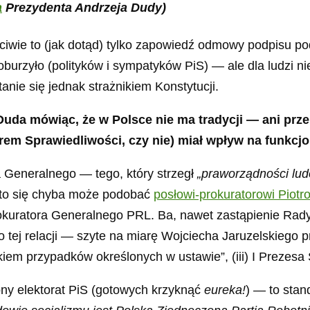
a
Prezydenta Andrzeja Dudy)
ciwie to (jak dotąd) tylko zapowiedź odmowy podpisu p
oburzyło (polityków i sympatyków PiS) — ale dla ludzi n
anie się jednak strażnikiem Konstytucji.
Duda mówiąc, że w Polsce nie ma tradycji — ani prze
strem Sprawiedliwości, czy nie) miał wpływ na funkc
 Generalnego — tego, który strzegł
„praworządności lud
 to się chyba może podobać
posłowi-prokuratorowi Piotr
rokuratora Generalnego PRL. Ba, nawet zastąpienie Rad
 tej relacji — szyte na miarę Wojciecha Jaruzelskiego pr
tkiem przypadków określonych w ustawie”, (iii) I Preze
ny elektorat PiS (gotowych krzyknąć
eureka!
) — to stan