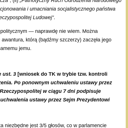
icza”
, (ii)
„Patriotyczny Ruch Odrodzenia Narodowego
kcjonowania i umacniania socjalistycznego państwa
czypospolitej Ludowej”
.
u politycznym — naprawdę nie wiem. Można
 awantura, którą (bądźmy szczerzy) zaczęła jego
 samemu jemu.
 ust. 3
[wniosek do TK w trybie tzw. kontroli
enia. Po ponownym uchwaleniu ustawy przez
Rzeczypospolitej w ciągu 7 dni podpisuje
o uchwalenia ustawy przez Sejm Prezydentowi
a niezbędne jest 3/5 głosów, co w parlamencie