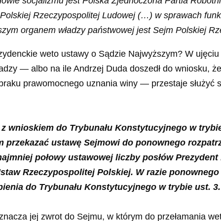
dowie socjalizmu jest Polska Zjednoczona Partia Robotn
 Polskiej Rzeczypospolitej Ludowej (…) w sprawach fun
zym organem władzy państwowej jest Sejm Polskiej Rze
rezydenckie weto ustawy o Sądzie Najwyższym? W ujęci
dzy — albo na ile Andrzej Duda doszedł do wniosku, że
braku prawomocnego uznania winy — przestaje służyć
ł z wnioskiem do Trybunału Konstytucyjnego w trybie
 przekazać ustawę Sejmowi do ponownego rozpatrz
ajmniej połowy ustawowej liczby posłów Prezydent 
 Ustaw Rzeczypospolitej Polskiej. W razie ponowneg
ienia do Trybunału Konstytucyjnego w trybie ust. 3.
nacza jej zwrot do Sejmu, w którym do przełamania wet