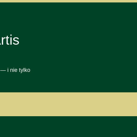
tis
— i nie tylko