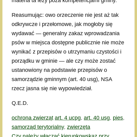
materia ta leży poza kompetencjami gminy.
Reasumując: owo orzeczenie nie jest aż tak
odkrywcze i przełomowe, jak mogłoby się
wydawać — generalny zakaz wprowadzania
psów w miejsca dostępne publicznie nie może
wynikać z przepisów o utrzymaniu czystości i
porządku w gminie — ale czy może zostać
ustanowiony na podstawie przepisów o
samorządzie gminnym (art. 40 usg), NSA
rzecz jasna się nie wypowiedział.
Q.E.D.
Kategorie
Tagi
ochrona zwierząt
art. 4 ucpg
,
art. 40 usg
,
pies
,
samorząd terytorialny
,
zwierzęta
Czy należy włączać kierunkowskaz przy