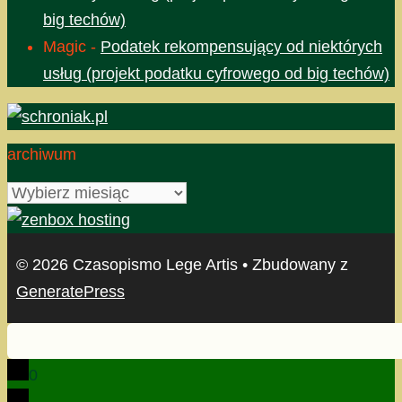
big techów)
Magic
-
Podatek rekompensujący od niektórych
usług (projekt podatku cyfrowego od big techów)
archiwum
archiwum
© 2026 Czasopismo Lege Artis
• Zbudowany z
GeneratePress
0