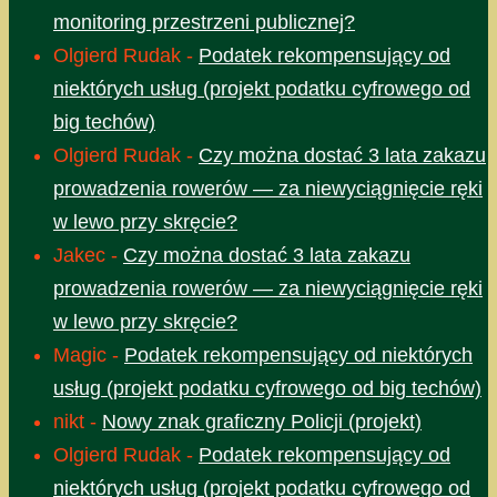
monitoring przestrzeni publicznej?
Olgierd Rudak
-
Podatek rekompensujący od
niektórych usług (projekt podatku cyfrowego od
big techów)
Olgierd Rudak
-
Czy można dostać 3 lata zakazu
prowadzenia rowerów — za niewyciągnięcie ręki
w lewo przy skręcie?
Jakec
-
Czy można dostać 3 lata zakazu
prowadzenia rowerów — za niewyciągnięcie ręki
w lewo przy skręcie?
Magic
-
Podatek rekompensujący od niektórych
usług (projekt podatku cyfrowego od big techów)
nikt
-
Nowy znak graficzny Policji (projekt)
Olgierd Rudak
-
Podatek rekompensujący od
niektórych usług (projekt podatku cyfrowego od