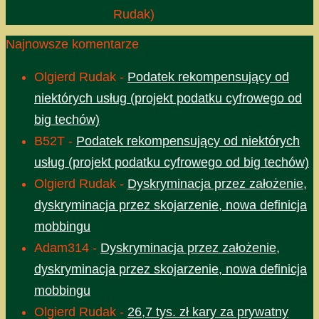
Rudak)
Najnowsze komentarze
Olgierd Rudak
-
Podatek rekompensujący od
niektórych usług (projekt podatku cyfrowego od
big techów)
B52T
-
Podatek rekompensujący od niektórych
usług (projekt podatku cyfrowego od big techów)
Olgierd Rudak
-
Dyskryminacja przez założenie,
dyskryminacja przez skojarzenie, nowa definicja
mobbingu
Adam314
-
Dyskryminacja przez założenie,
dyskryminacja przez skojarzenie, nowa definicja
mobbingu
Olgierd Rudak
-
26,7 tys. zł kary za prywatny