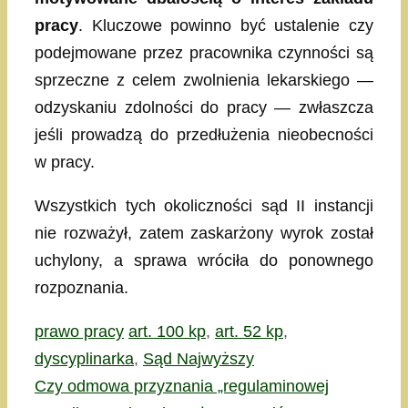
pracy
. Kluczowe powinno być ustalenie czy
podejmowane przez pracownika czynności są
sprzeczne z celem zwolnienia lekarskiego —
odzyskaniu zdolności do pracy — zwłaszcza
jeśli prowadzą do przedłużenia nieobecności
w pracy.
Wszystkich tych okoliczności sąd II instancji
nie rozważył, zatem zaskarżony wyrok został
uchylony, a sprawa wróciła do ponownego
rozpoznania.
Kategorie
Tagi
prawo pracy
art. 100 kp
,
art. 52 kp
,
dyscyplinarka
,
Sąd Najwyższy
Czy odmowa przyznania „regulaminowej