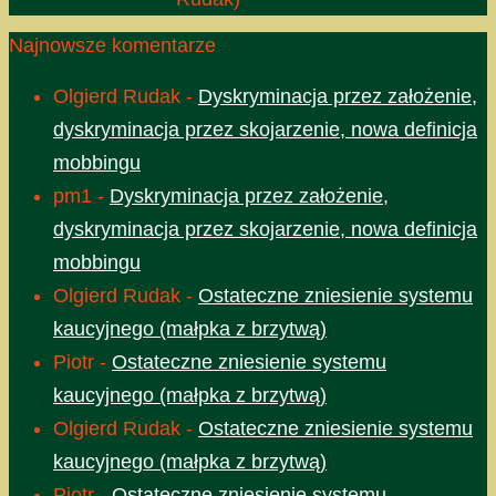
Najnowsze komentarze
Olgierd Rudak
-
Dyskryminacja przez założenie,
dyskryminacja przez skojarzenie, nowa definicja
mobbingu
pm1
-
Dyskryminacja przez założenie,
dyskryminacja przez skojarzenie, nowa definicja
mobbingu
Olgierd Rudak
-
Ostateczne zniesienie systemu
kaucyjnego (małpka z brzytwą)
Piotr
-
Ostateczne zniesienie systemu
kaucyjnego (małpka z brzytwą)
Olgierd Rudak
-
Ostateczne zniesienie systemu
kaucyjnego (małpka z brzytwą)
Piotr
-
Ostateczne zniesienie systemu