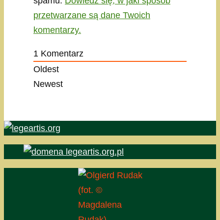
spamu.
Dowiedz się, w jaki sposób
przetwarzane są dane Twoich
komentarzy.
1
Komentarz
Oldest
Newest
(fot. ©
Magdalena
Rudak)