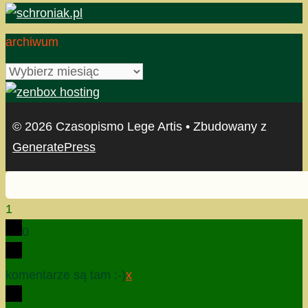
archiwum
archiwum
© 2026 Czasopismo Lege Artis
• Zbudowany z
GeneratePress
1
0
komentarze są tam :-)
x