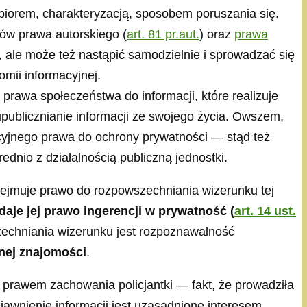
rem, charakteryzacją, sposobem poruszania się.
sów prawa autorskiego (
art. 81 pr.aut.
) oraz
prawa
 ale może też nastąpić samodzielnie i sprowadzać się
mii informacyjnej.
prawa społeczeństwa do informacji, które realizuje
upublicznianie informacji ze swojego życia. Owszem,
ucyjnego prawa do ochrony prywatności — stąd też
ednio z działalnością publiczną jednostki.
bejmuje prawo do rozpowszechniania wizerunku tej
aje jej prawo ingerencji w prywatność (
art. 14 ust.
echniania wizerunku jest rozpoznawalność
hnej znajomości
.
 prawem zachowania policjantki — fakt, że prowadziła
awnienie informacji jest uzasadnione interesem