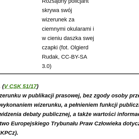
Rozsądny policjant
skrywa swój
wizerunek za
ciemnymi okularami i
w cieniu daszka swej
czapki (fot. Olgierd
Rudak, CC-BY-SA
3.0)
 (
V CSK 51/17
)
erunku w publikacji prasowej, bez zgody osoby pr
ykonaniem wizerunku, a pełnieniem funkcji publicznych
widzenia debaty publicznej, a także wartości informa
ictwo Europejskiego Trybunału Praw Człowieka dotyc
EKPCz).