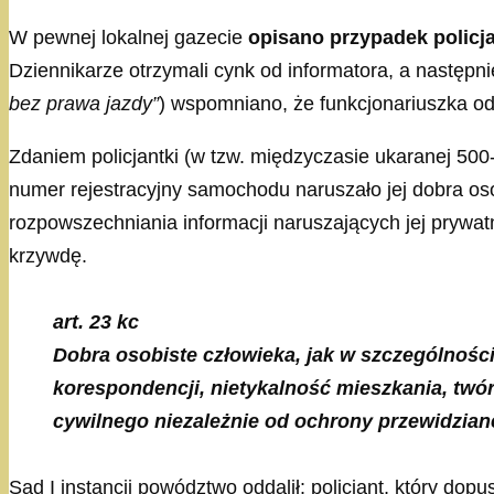
W pewnej lokalnej gazecie
opisano przypadek policj
Dziennikarze otrzymali cynk od informatora, a następ
bez prawa jazdy”
) wspomniano, że funkcjonariuszka od 
Zdaniem policjantki (w tzw. międzyczasie ukaranej 5
numer rejestracyjny samochodu naruszało jej dobra o
rozpowszechniania informacji naruszających jej prywa
krzywdę.
art. 23 kc
Dobra osobiste człowieka, jak w szczególnośc
korespondencji, nietykalność mieszkania, twó
cywilnego niezależnie od ochrony przewidzian
Sąd I instancji powództwo oddalił: policjant, który d