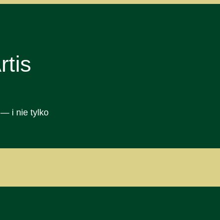
tis
— i nie tylko