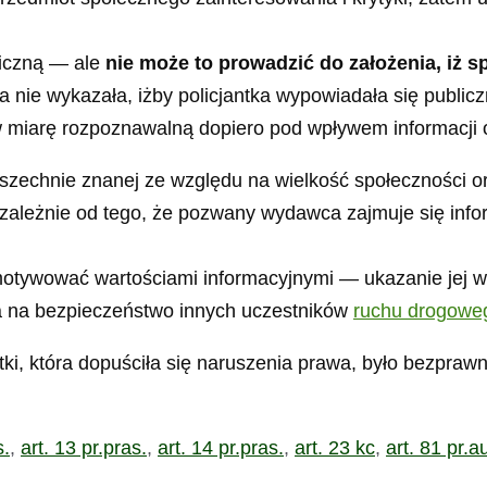
bliczną — ale
nie może to prowadzić do założenia, iż 
 nie wykazała, iżby policjantka wypowiadała się publicz
 w miarę rozpoznawalną dopiero pod wpływem informacji
szechnie znanej ze względu na wielkość społeczności o
iezależnie od tego, że pozwany wydawca zajmuje się inf
 motywować wartościami informacyjnymi — ukazanie jej w
ła na bezpieczeństwo innych uczestników
ruchu drogowe
i, która dopuściła się naruszenia prawa, było bezprawn
s.
,
art. 13 pr.pras.
,
art. 14 pr.pras.
,
art. 23 kc
,
art. 81 pr.au