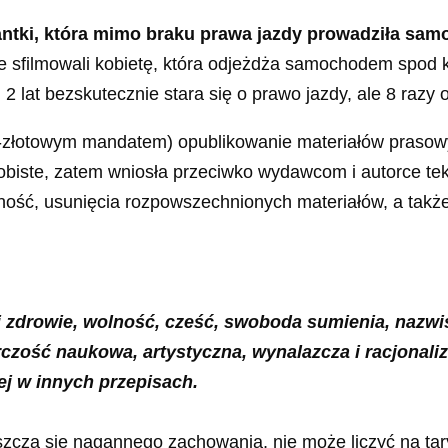
antki, która mimo braku prawa jazdy prowadziła sa
nie sfilmowali kobietę, która odjeżdża samochodem spod
2 lat bezskutecznie stara się o prawo jazdy, ale 8 razy 
00-złotowym mandatem) opublikowanie materiałów prasow
sobiste, zatem wniosła przeciwko wydawcom i autorce t
tność, usunięcia rozpowszechnionych materiałów, a takż
i zdrowie, wolność, cześć, swoboda sumienia, nazwi
rczość naukowa, artystyczna, wynalazcza i racjonali
ej w innych przepisach.
opuszcza się nagannego zachowania, nie może liczyć na t