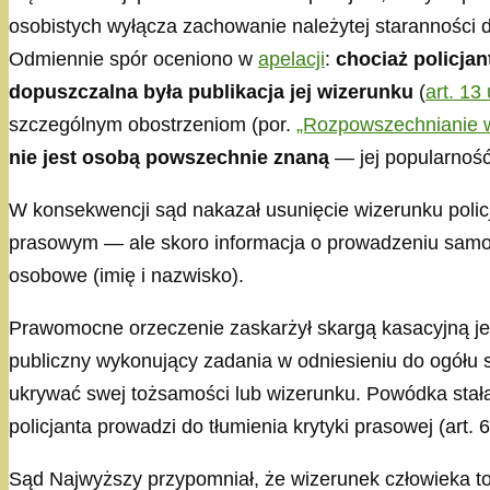
osobistych wyłącza zachowanie należytej staranności d
Odmiennie spór oceniono w
apelacji
:
chociaż policja
dopuszczalna była publikacja jej wizerunku
(
art. 13 
szczególnym obostrzeniom (por.
„Rozpowszechnianie w
nie jest osobą powszechnie znaną
— jej popularność
W konsekwencji sąd nakazał usunięcie wizerunku polic
prasowym — ale skoro informacja o prowadzeniu samoc
osobowe (imię i nazwisko).
Prawomocne orzeczenie zaskarżył skargą kasacyjną jed
publiczny wykonujący zadania w odniesieniu do ogółu
ukrywać swej tożsamości lub wizerunku. Powódka stała
policjanta prowadzi do tłumienia krytyki prasowej (art. 6 
Sąd Najwyższy przypomniał, że wizerunek człowieka to 