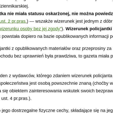
ziennikarskiej.
ntka nie miała statusu oskarżonej, nie można powied
ust. 2 pr.pras.
) — wszakże wizerunek jest jednym z dóbr
izerunku osoby bez jej zgody”
).
Wizerunek policjantki
 powstała dopiero na bazie opublikowanych informacji p
jantki z opublikowanych materiałów oraz przeprosiny z
hodu bez uprawnień była prawdziwa, to gazeta miała pr
en z wydawców, którego zdaniem wizerunek policjanta n
 społeczeństwa jest osobą powszechnie znaną (choćby
 się obiektem zainteresowania wskutek swoich bezprawn
ust. 4 pr.pras.).
jego dostrzegalne fizyczne cechy, składające się na jeg