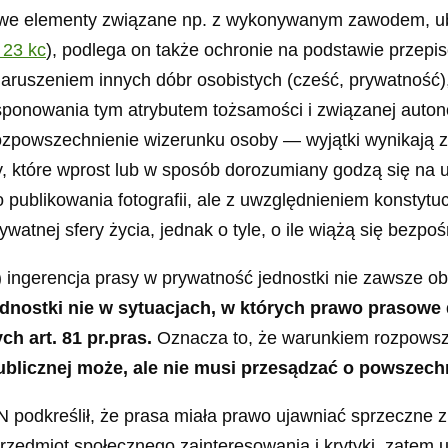
e elementy związane np. z wykonywanym zawodem, ubio
. 23 kc
), podlega on także ochronie na podstawie przepi
aruszeniem innych dóbr osobistych (cześć, prywatność),
ponowania tym atrybutem tożsamości i związanej autono
ozpowszechnienie wizerunku osoby — wyjątki wynikają z 
y, które wprost lub w sposób dorozumiany godzą się na 
publikowania fotografii, ale z uwzględnieniem konstyt
tnej sfery życia, jednak o tyle, o ile wiążą się bezpośr
) ingerencja prasy w prywatność jednostki nie zawsze o
nostki nie w sytuacjach, w których prawo prasowe d
ch art. 81 pr.pras.
Oznacza to, że warunkiem rozpowsz
publicznej może, ale nie musi przesądzać o powszec
 podkreślił, że prasa miała prawo ujawniać sprzeczne z
edmiot społecznego zainteresowania i krytyki, zatem uj