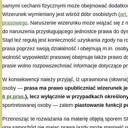
samymi cechami fizycznymi może obejmować dodatkow
Wizerunek wymieniany jest wśród dóbr osobistych (
art
prasowego
. Naruszenie wizerunku może wiązać się z n
do naruszenia przysługującego jednostce prawa do dys
Stąd też regułą jest konieczność uzyskania zgody na r
prasa poprzez swoją działalność i obejmują m.in. osob
wolność wypowiedzi prasowej obejmuje także prawo do 
prasie wolno rozpowszechniać informacje dotyczące prywa
W konsekwencji należy przyjąć, iż uprawniona (słowna
osoby —
prasa ma prawo upubliczniać wizerunek jed
6 pr.pras.
), lecz wyłącznie w przypadkach określony
sportretowanej osoby — zatem
piastowanie funkcji 
Przenosząc te rozważania na materię objętą sporem SN
ona samochód nie mając prawa jazdy może stanowić prz