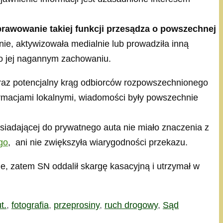
sprawowanie takiej funkcji przesądza o powszechnej
nie, aktywizowała medialnie lub prowadziła inną
 o jej nagannym zachowaniu.
raz potencjalny krąg odbiorców rozpowszechnionego
ormacjami lokalnymi, wiadomości były powszechnie
siadającej do prywatnego auta nie miało znaczenia z
go
, ani nie zwiększyła wiarygodności przekazu.
e, zatem SN oddalił skargę kasacyjną i utrzymał w
t.
,
fotografia
,
przeprosiny
,
ruch drogowy
,
Sąd