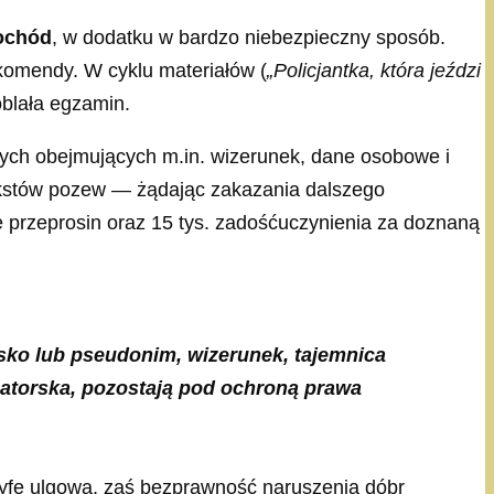
mochód
, w dodatku w bardzo niebezpieczny sposób.
 komendy. W cyklu materiałów (
„Policjantka, która jeździ
oblała egzamin.
ych obejmujących m.in. wizerunek, dane osobowe i
ekstów pozew — żądając zakazania dalszego
e przeprosin oraz 15 tys. zadośćuczynienia za doznaną
sko lub pseudonim, wizerunek, tajemnica
zatorska, pozostają pod ochroną prawa
aryfę ulgową, zaś bezprawność naruszenia dóbr