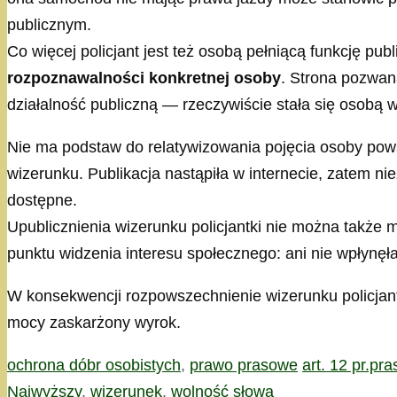
publicznym.
Co więcej policjant jest też osobą pełniącą funkcję pu
rozpoznawalności konkretnej osoby
. Strona pozwana
działalność publiczną — rzeczywiście stała się osobą
Nie ma podstaw do relatywizowania pojęcia osoby pow
wizerunku. Publikacja nastąpiła w internecie, zatem n
dostępne.
Upublicznienia wizerunku policjantki nie można także
punktu widzenia interesu społecznego: ani nie wpłynę
W konsekwencji rozpowszechnienie wizerunku policjantk
mocy zaskarżony wyrok.
Kategorie
Tagi
ochrona dóbr osobistych
,
prawo prasowe
art. 12 pr.pra
Najwyższy
,
wizerunek
,
wolność słowa