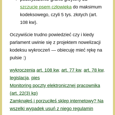
szczucie psem człowieka
do maksimum
kodeksowego, czyli 5 tys. złotych (art.
108 kw).
Oczywiście trudno powiedzieć czy i kiedy
parlament uwinie się z projektem nowelizacji
kodeksu wykroczeń — obiecuję mieć rękę na
pulsie :)
Kategorie
Tagi
wykroczenia
art. 108 kw
,
art. 77 kw
,
art. 78 kw
,
legislacja
,
pies
Monitoring poczty elektronicznej pracownika
(art. 22(3) kp)
Zamknąłeś i porzuciłeś sklep internetowy? Na
wszelki wypadek usuń z niego regulamin