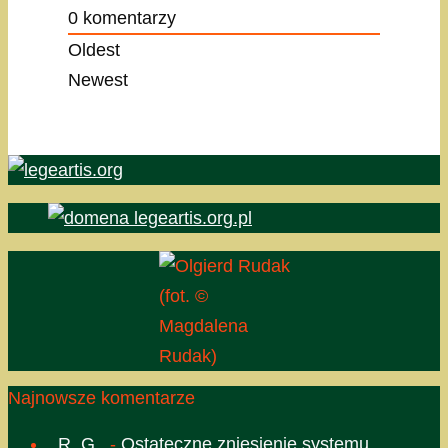
0
komentarzy
Oldest
Newest
(fot. ©
Magdalena
Rudak)
Najnowsze komentarze
_R_G_
-
Ostateczne zniesienie systemu