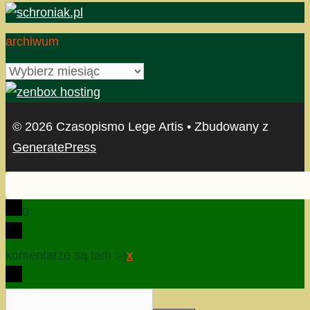
archiwum
archiwum
© 2026 Czasopismo Lege Artis
• Zbudowany z
GeneratePress
0
komentarze są tam :-)
x