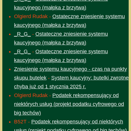
kaucyjnego (małpka z brzytwą)
Olgierd Rudak
-
Ostateczne zniesienie systemu
kaucyjnego (małpka z brzytwą)
_R_G_
-
Ostateczne zniesienie systemu
kaucyjnego (małpka z brzytwą)
_R_G_
-
Ostateczne zniesienie systemu
kaucyjnego (małpka z brzytwą)
Zniesienie systemu kaucyjnego - czas na punkty
skupu butelek
-
System kaucyjny: butelki zwrotne
chyba już od 1 stycznia 2025 r.
Olgierd Rudak
-
Podatek rekompensujący od
niektórych usług (projekt podatku cyfrowego od
big techów)
B52T
-
Podatek rekompensujący od niektórych
usług (projekt podatku cyfrowego od big techów)