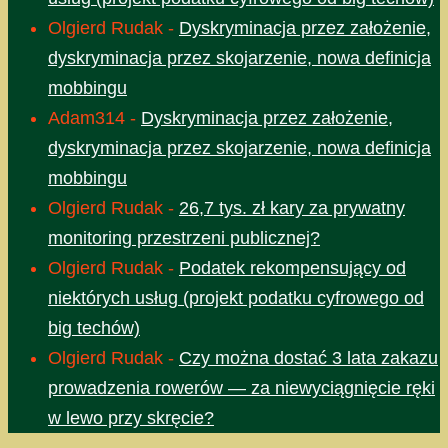
Olgierd Rudak
-
Dyskryminacja przez założenie,
dyskryminacja przez skojarzenie, nowa definicja
mobbingu
Adam314
-
Dyskryminacja przez założenie,
dyskryminacja przez skojarzenie, nowa definicja
mobbingu
Olgierd Rudak
-
26,7 tys. zł kary za prywatny
monitoring przestrzeni publicznej?
Olgierd Rudak
-
Podatek rekompensujący od
niektórych usług (projekt podatku cyfrowego od
big techów)
Olgierd Rudak
-
Czy można dostać 3 lata zakazu
prowadzenia rowerów — za niewyciągnięcie ręki
w lewo przy skręcie?