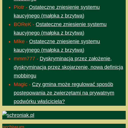
Piotr
-
Ostateczne zniesienie systemu
kaucyjnego (małpka z brzytwą)
BOReK
-
Ostateczne zniesienie systemu
kaucyjnego (małpka z brzytwą)
Mike
-
Ostateczne zniesienie systemu
kaucyjnego (małpka z brzytwą)
mmm777
-
Dyskryminacja przez założenie,
dyskryminacja przez skojarzenie, nowa definicja
mobbingu
Magic
-
Czy gmina może regulować sposób
postępowania ze zwierzętami na prywatnym
podwórku właściciela?
archiwum