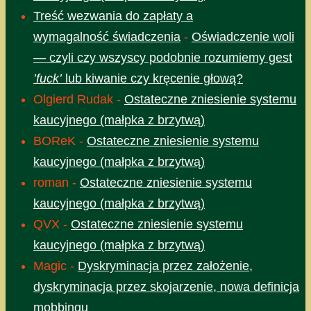
Treść wezwania do zapłaty a
wymagalność świadczenia
-
Oświadczenie woli
— czyli czy wszyscy podobnie rozumiemy gest
’fuck’
lub kiwanie czy kręcenie głową?
Olgierd Rudak
-
Ostateczne zniesienie systemu
kaucyjnego (małpka z brzytwą)
BOReK
-
Ostateczne zniesienie systemu
kaucyjnego (małpka z brzytwą)
roman
-
Ostateczne zniesienie systemu
kaucyjnego (małpka z brzytwą)
QVX
-
Ostateczne zniesienie systemu
kaucyjnego (małpka z brzytwą)
Magic
-
Dyskryminacja przez założenie,
dyskryminacja przez skojarzenie, nowa definicja
mobbingu