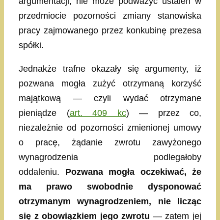
argumentacji, nie może podważyć ustaleń w
przedmiocie pozorności zmiany stanowiska
pracy zajmowanego przez konkubinę prezesa
spółki.
Jednakże trafne okazały się argumenty, iż
pozwana mogła zużyć otrzymaną korzyść
majątkową — czyli wydać otrzymane
pieniądze (
art. 409 kc
) — przez co,
niezależnie od pozorności zmienionej umowy
o pracę, żądanie zwrotu zawyżonego
wynagrodzenia podlegałoby
oddaleniu.
Pozwana mogła oczekiwać, że
ma prawo swobodnie dysponować
otrzymanym wynagrodzeniem, nie licząc
się z obowiązkiem jego zwrotu
— zatem jej