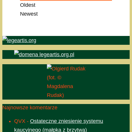
Oldest
Newest
(fot. ©
Magdalena
Rudak)
Najnowsze komentarze
QVX
-
Ostateczne zniesienie systemu
kaucyjnego (małpka z brzytwą)