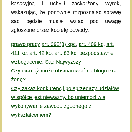
kasacyjną i uchylił zaskarżony wyrok,
wskazując, że ponownie rozpoznając sprawę
sąd będzie musiał wziąć pod uwagę
zgłoszone przez kobietę dowody.
Kategorie
Tagi
prawo pracy
art. 398(3) kpc
,
art. 409 kc
,
art.
411 kc
,
art. 42 kp
,
art. 83 kc
,
bezpodstawne
wzbogacenie
,
Sąd Najwyższy
Czy ex-mąż może obsmarować na blogu ex-
żonę?
Czy zakaz konkurencji po sprzedaży udziałów
w spółce jest nieważny, bo uniemożliwia
wykonywanie zawodu zgodnego z
wykształceniem?