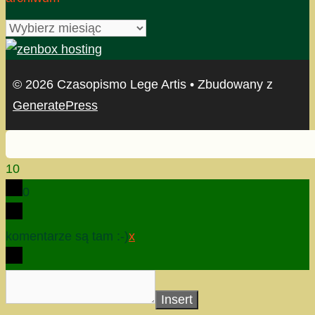
archiwum
© 2026 Czasopismo Lege Artis
• Zbudowany z
GeneratePress
10
0
komentarze są tam :-)
x
Insert