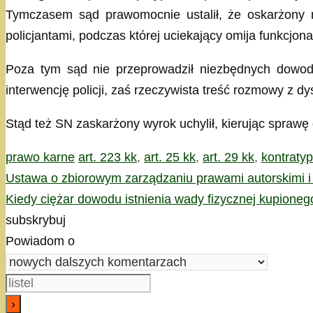
Tymczasem sąd prawomocnie ustalił, że oskarżony n
policjantami, podczas której uciekający omija funkcjon
Poza tym sąd nie przeprowadził niezbędnych dowodó
interwencję policji, zaś rzeczywista treść rozmowy z d
Stąd też SN zaskarżony wyrok uchylił, kierując spraw
Kategorie
Tagi
prawo karne
art. 223 kk
,
art. 25 kk
,
art. 29 kk
,
kontratyp
Ustawa o zbiorowym zarządzaniu prawami autorskimi i
Kiedy ciężar dowodu istnienia wady fizycznej kupione
subskrybuj
Powiadom o