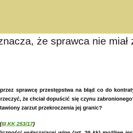
znacza, że sprawca nie miał 
 przez sprawcę przestępstwa na błąd co do kontra
rzeczyć, że chciał dopuścić się czynu zabronionego?
awiony zarzut przekroczenia jej granic?
(
III KK 253/17
)
liczności wyłączającej winę (art. 29 kk) możliwe j