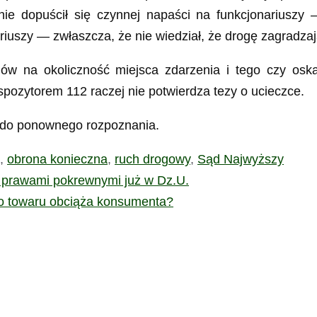
ie dopuścił się czynnej napaści na funkcjonariusz
ariuszy — zwłaszcza, że nie wiedział, że drogę zagradzaj
w na okoliczność miejsca zdarzenia i tego czy oska
yspozytorem 112 raczej nie potwierdza tezy o ucieczce.
ę do ponownego rozpoznania.
,
obrona konieczna
,
ruch drogowy
,
Sąd Najwyższy
 prawami pokrewnymi już w Dz.U.
go towaru obciąża konsumenta?