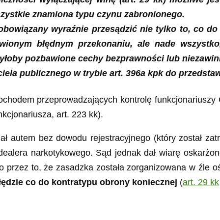
zystkie znamiona typu czynu zabronionego.
 zobowiązany wyraźnie przesądzić nie tylko to, co d
iwionym błędnym przekonaniu, ale nade wszystk
 byłoby pozbawione cechy bezprawności lub
niezawin
iela publicznego w trybie art. 396a kpk do przedst
chodem przeprowadzających kontrolę funkcjonariuszy C
cjonariusza, art. 223 kk).
ł autem bez dowodu rejestracyjnego (który został zat
a dealera narkotykowego. Sąd jednak dał wiarę oskarż
zło przez to, że zasadzka została zorganizowana w źle
łędzie co do kontratypu obrony koniecznej
(
art. 29 kk