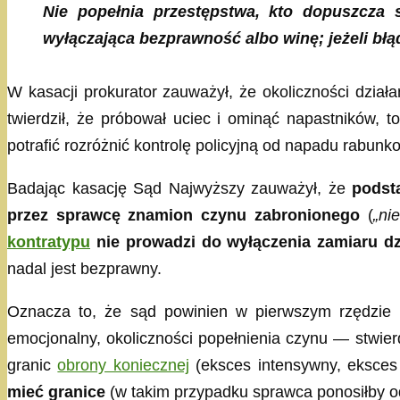
Nie popełnia przestępstwa, kto dopuszcza 
wyłączająca bezprawność albo winę; jeżeli bł
W kasacji prokurator zauważył, że okoliczności dział
twierdził, że próbował uciec i ominąć napastników, 
potrafić rozróżnić kontrolę policyjną od napadu rabun
Badając kasację Sąd Najwyższy zauważył, że
podst
przez sprawcę znamion czynu zabronionego
(
„ni
kontratypu
nie prowadzi do wyłączenia zamiaru dz
nadal jest bezprawny.
Oznacza to, że sąd powinien w pierwszym rzędzie u
emocjonalny, okoliczności popełnienia czynu — stwier
granic
obrony koniecznej
(eksces intensywny, eksce
mieć granice
(w takim przypadku sprawca ponosiłby o