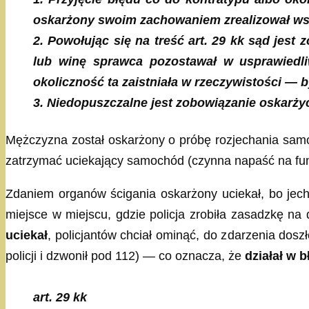
oskarżony swoim zachowaniem zrealizował ws
2. Powołując się na treść art. 29 kk sąd jest
lub winę sprawca pozostawał w usprawiedl
okoliczność ta zaistniała w rzeczywistości —
3. Niedopuszczalne jest zobowiązanie oskarżyc
Mężczyzna został oskarżony o próbę rozjechania samo
zatrzymać uciekający samochód (czynna napaść na funk
Zdaniem organów ścigania oskarżony uciekał, bo jecha
miejsce w miejscu, gdzie policja zrobiła zasadzkę n
uciekał
, policjantów chciał ominąć, do zdarzenia dos
policji i dzwonił pod 112) — co oznacza, że
działał w b
art. 29 kk