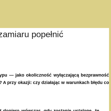
zamiaru popełnić
typu — jako okoliczność wyłączającą bezprawność
 A przy okazji: czy działając w warunkach błędu co
est dopiero wówczas, gdy
zostanie ustalone, że