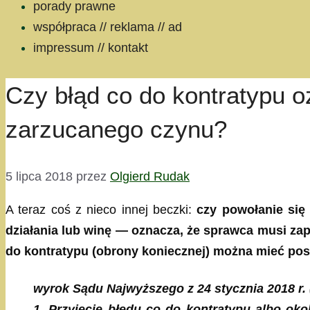
porady prawne
współpraca // reklama // ad
impressum // kontakt
Czy błąd co do kontratypu o
zarzucanego czynu?
5 lipca 2018
przez
Olgierd Rudak
A teraz coś z nieco innej beczki:
czy powołanie się
działania lub winę — oznacza, że sprawca musi zap
do kontratypu (obrony koniecznej) można mieć post
wyrok Sądu Najwyższego z 24 stycznia 2018 r. 
1. Przyjęcie błędu co do kontratypu albo oko