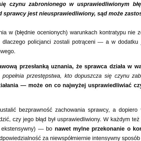
się czynu zabronionego w usprawiedliwionym bł
ąd sprawcy jest nieusprawiedliwiony, sąd może zast
ania w (błędnie ocenionych) warunkach kontratypu nie
to dlaczego policjanci zostali potrąceni — a w dodatk
kowego.
awową przesłanką uznania, że sprawca działa w wa
e popełnia przestępstwa, kto dopuszcza się czynu zab
iałania — może on co najwyżej usprawiedliwiać cz
stalić bezprawność zachowania sprawcy, a dopiero 
dzić, czy jego błąd był usprawiedliwiony. W każdym te
s ekstensywny) — bo
nawet mylne przekonanie o ko
dpowiedzialność za niewspółmiernie intensywny sposób