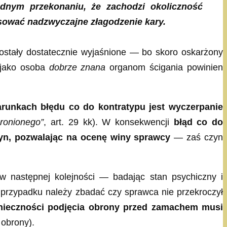
ędnym przekonaniu, że zachodzi okoliczność
osować nadzwyczajne złagodzenie kary.
 zostały dostatecznie wyjaśnione — bo skoro oskarżony
u jako osoba
dobrze znana
organom ścigania powinien
runkach błędu co do kontratypu jest wyczerpanie
ronionego”
, art. 29 kk). W konsekwencji
błąd co do
yn, pozwalając na ocenę winy sprawcy
— zaś czyn
w następnej kolejności — badając stan psychiczny i
ż przypadku należy zbadać czy sprawca nie przekroczył
nieczności podjęcia obrony przed zamachem musi
 obrony).