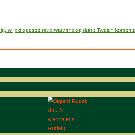
ię, w jaki sposób przetwarzane są dane Twoich komenta
(fot. ©
Magdalena
Rudak)