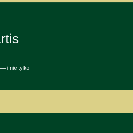
tis
— i nie tylko