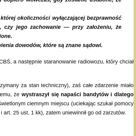
o której okoliczności wyłączającej bezprawność
o, czy
jego zachowanie — przy założeniu, że
ione.
awienia dowodów, które są znane sądowi.
BŚ, a następnie staranowanie radiowozu, który chciał
rzymany za stan techniczny), zaś całe zdarzenie miało
onemu, że
wystraszył się napaści bandytów i dlatego
 oświetlonym ciemnym miejscu (uciekając szukał pomocy
i art. 25 ust. 1 kk), zatem uniewinnił go od zarzutów.