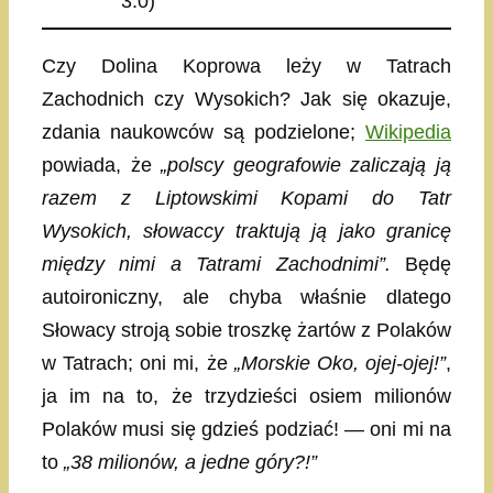
3.0)
Czy Dolina Koprowa leży w Tatrach
Zachodnich czy Wysokich? Jak się okazuje,
zdania naukowców są podzielone;
Wikipedia
powiada, że
„polscy geografowie zaliczają ją
razem z Liptowskimi Kopami do Tatr
Wysokich, słowaccy traktują ją jako granicę
między nimi a Tatrami Zachodnimi”.
Będę
autoironiczny, ale chyba właśnie dlatego
Słowacy stroją sobie troszkę żartów z Polaków
w Tatrach; oni mi, że
„Morskie Oko, ojej-ojej!”
,
ja im na to, że trzydzieści osiem milionów
Polaków musi się gdzieś podziać! — oni mi na
to
„38 milionów, a jedne góry?!”