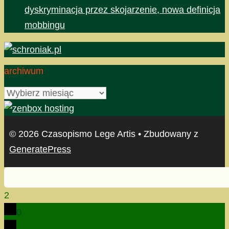
dyskryminacja przez skojarzenie, nowa definicja
mobbingu
archiwum
archiwum
© 2026 Czasopismo Lege Artis
• Zbudowany z
GeneratePress
2
0