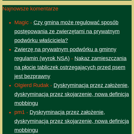
Najnowsze komentarze
Magic
-
Czy gmina może regulować sposób
postępowania ze zwierzętami na prywatnym
podwórku właściciela?
Zwierzę na prywatnym podwórku a gminny
regulamin (wyrok NSA)
-
Nakaz zamieszczania
na płocie tabliczek ostrzegających przed psem
jest bezprawny
Olgierd Rudak
-
Dyskryminacja przez założenie,
dyskryminacja przez skojarzenie, nowa definicja
mobbingu
pm1
-
Dyskryminacja przez założenie,
dyskryminacja przez skojarzenie, nowa definicja
mobbingu