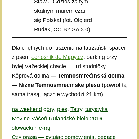
Stawu. Gdzieś za tym
skalnym murem czai
się Polska! (fot. Olgierd
Rudak, CC-BY-SA 3.0)
Dla chętnych do ruszenia na tatrzański spacer
z psem
odnośnik do Mapy.cz
: parking przy
byłej Važeckiej chacie — Tri studničky —
Kôprová dolina —
Temnosmrečinská dolina
—
Nižné Temnosmrečinské pleso
(powrót tą
samą trasą, łącznie wychodzi 21 km).
Kategorie
Tagi
na weekend
góry
,
pies
,
Tatry
,
turystyka
Movino Vášeň Rulandské biele 2016 —
słowacki nie-raj
Czy prasa — cytując pomówienia, będące