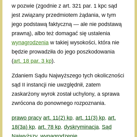
w pozwie (zgodnie z art. 321 par. 1 kpc sąd
jest związany przedmiotem żądania, w tym
jego podstawą faktyczną — ale nie podstawą
prawną), albo też domagać się ustalenia
wynagrodzenia
w takiej wysokości, która nie
będzie prowadziła do jego poszkodowania
(
art. 18 par. 3 kp
).
Zdaniem Sądu Najwyższego tych okoliczności
sąd II instancji nie uwzględnił, zatem
zaskarżony wyrok został uchylony, a sprawa
zwrócona do ponownego rozpoznania.
Kategorie
Tagi
prawo pracy
art. 11(2) kp
,
art. 11(3) kp
,
art.
18(3a) kp
,
art. 78 kp
,
dyskryminacja
,
Sąd
Najwyższy
,
wynagrodzenie