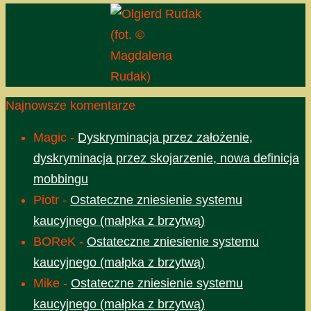
(fot. ©
Magdalena
Rudak)
Najnowsze komentarze
Magic
-
Dyskryminacja przez założenie,
dyskryminacja przez skojarzenie, nowa definicja
mobbingu
Piotr
-
Ostateczne zniesienie systemu
kaucyjnego (małpka z brzytwą)
BOReK
-
Ostateczne zniesienie systemu
kaucyjnego (małpka z brzytwą)
Mike
-
Ostateczne zniesienie systemu
kaucyjnego (małpka z brzytwą)