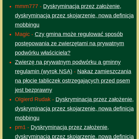
mmm777
-
Dyskryminacja przez założenie,
dyskryminacja przez skojarzenie, nowa definicja
mobbingu
Magic
-
Czy gmina może regulować sposób
postępowania ze zwierzętami na prywatnym
podwórku właściciela?
Zwierzę na prywatnym podwórku a gminny
regulamin (wyrok NSA)
-
Nakaz zamieszczania
na płocie tabliczek ostrzegających przed psem
jest bezprawny
Olgierd Rudak
-
Dyskryminacja przez założenie,
dyskryminacja przez skojarzenie, nowa definicja
mobbingu
pm1
-
Dyskryminacja przez założenie,
dyskryminacja przez skojarzenie, nowa definicja