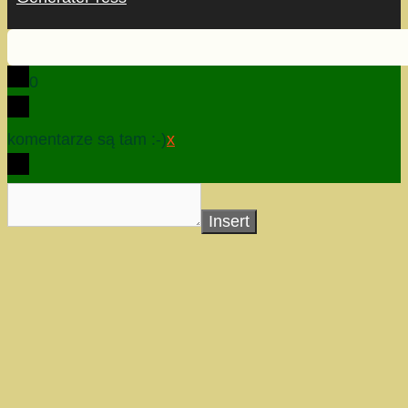
0
komentarze są tam :-)
x
Insert