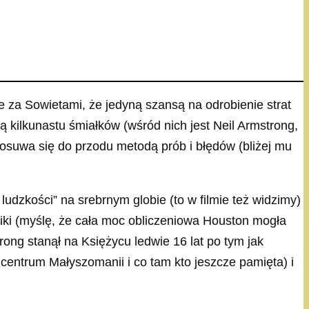
le za Sowietami, że jedyną szansą na odrobienie strat
ą kilkunastu śmiałków (wśród nich jest Neil Armstrong,
posuwa się do przodu metodą prób i błędów (bliżej mu
ludzkości” na srebrnym globie (to w filmie też widzimy)
iki (myślę, że cała moc obliczeniowa Houston mogła
ong stanął na Księżycu ledwie 16 lat po tym jak
centrum Małyszomanii i co tam kto jeszcze pamięta) i