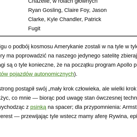
Chazelle, w rolach głównych
Ryan Gosling, Claire Foy, Jason
Clarke, Kyle Chandler, Patrick
Fugit
cigu o podbój kosmosu Amerykanie zostali w na tyle w ty
ry ma poprowadzić na naszego jedynego satelitę zbieraj
agi są o tyle konieczne, że na początku program Apollo 
stów pojazdów autonomicznych
).
rong postąpił swój „mały krok człowieka, ale wielki krok 
ężyc, co mnie — biorąc pod uwagę stan ówczesnej techn
 wychodząc z
psinką
na spacer; dla przypomnienia: Armstr
verest — przewijając tyle wstecz mamy aferę Rywina, epi