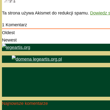
Ta strona używa Akismet do redukcji spamu.
Dowiedz s
1
Komentarz
Oldest
Newest
Najnowsze komentarze