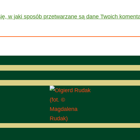
ię, w jaki sposób przetwarzane są dane Twoich komenta
(fot. ©
Magdalena
Rudak)