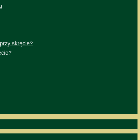
u
przy skręcie?
ęcie?