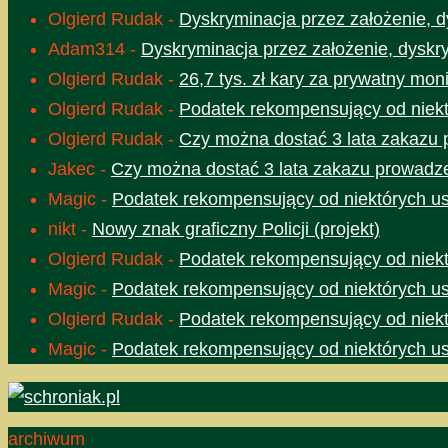
Olgierd Rudak
-
Dyskryminacja przez założenie, d
Adam314
-
Dyskryminacja przez założenie, dyskr
Olgierd Rudak
-
26,7 tys. zł kary za prywatny moni
Olgierd Rudak
-
Podatek rekompensujący od niektó
Olgierd Rudak
-
Czy można dostać 3 lata zakazu 
Jakec
-
Czy można dostać 3 lata zakazu prowadze
Magic
-
Podatek rekompensujący od niektórych usł
nikt
-
Nowy znak graficzny Policji (projekt)
Olgierd Rudak
-
Podatek rekompensujący od niektó
Magic
-
Podatek rekompensujący od niektórych usł
Olgierd Rudak
-
Podatek rekompensujący od niektó
Magic
-
Podatek rekompensujący od niektórych usł
archiwum