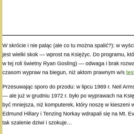
W skrócie i nie paląc (ale co tu można spalić?): w wyś
jest wielki skok — wprost na Księżyc. Do programu, któ
w tej roli świetny Ryan Gosling) — odwaga i brak rozw
czasom wypraw na biegun, niż aktom prawnym w/s
te
Przesuwając sporo do przodu: w lipcu 1969 r. Neil Armst
— ale już w grudniu 1972 r. było po wyprawach na Ksi
być mniejsza, niż komputerek, który noszę w kieszeni
Edmund Hillary i Tenzing Norkay wdrapali się na Mt. E
tak szalenie dziwi i szokuje…