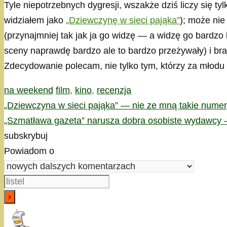
Tyle niepotrzebnych dygresji, wszakże dziś liczy się ty
widziałem jako
„Dziewczynę w sieci pająka”
); może nie
(przynajmniej tak jak ja go widzę — a widzę go bardzo 
sceny naprawdę bardzo ale to bardzo przeżywały) i bra
Zdecydowanie polecam, nie tylko tym, którzy za młodu 
Kategorie
Tagi
na weekend
film
,
kino
,
recenzja
„Dziewczyna w sieci pająka” — nie ze mną takie numer
„Szmatława gazeta” narusza dobra osobiste wydawcy —
subskrybuj
Powiadom o