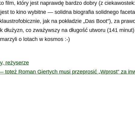
lko film, który jest naprawdę bardzo dobry (z ciekawostek
 jest to kino wybitne — solidna biografia solidnego fac
klaustrofobicznie, jak na pokładzie „Das Boot”), za pra
k dłużyzn, co zważywszy na długość utworu (141 minut) 
marzyli o lotach w kosmos :-)
y, reżyserze
 toteż Roman Giertych musi przeprosić „Wprost” za in