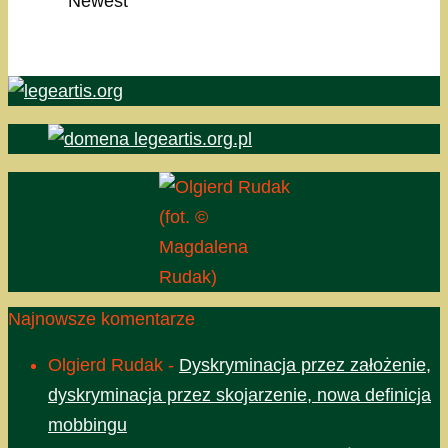
Newest
(fot. ©
Magdalena
Rudak)
Najnowsze komentarze
Olgierd Rudak
-
Dyskryminacja przez założenie,
dyskryminacja przez skojarzenie, nowa definicja
mobbingu