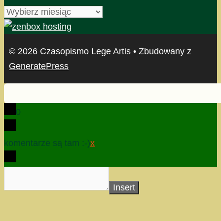
archiwum
© 2026 Czasopismo Lege Artis
• Zbudowany z
GeneratePress
0
komentarze są tam :-)
x
Insert