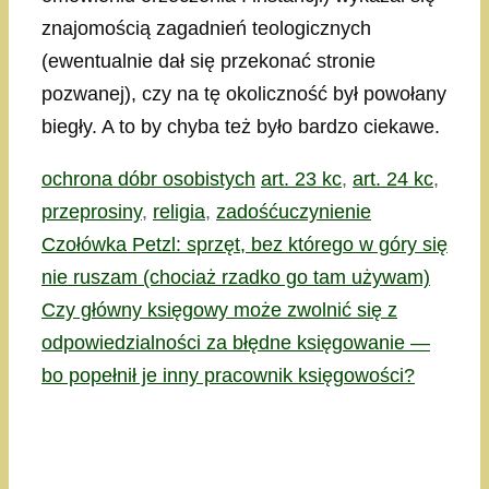
znajomością zagadnień teologicznych
(ewentualnie dał się przekonać stronie
pozwanej), czy na tę okoliczność był powołany
biegły. A to by chyba też było bardzo ciekawe.
Kategorie
Tagi
ochrona dóbr osobistych
art. 23 kc
,
art. 24 kc
,
przeprosiny
,
religia
,
zadośćuczynienie
Czołówka Petzl: sprzęt, bez którego w góry się
nie ruszam (chociaż rzadko go tam używam)
Czy główny księgowy może zwolnić się z
odpowiedzialności za błędne księgowanie —
bo popełnił je inny pracownik księgowości?