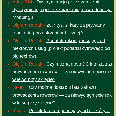
Adam314
-
Dyskryminacja przez założenie,
dyskryminacja przez skojarzenie, nowa definicja
mobbingu
Olgierd Rudak
-
26,7 tys. zł kary za prywatny
monitoring przestrzeni publicznej?
Olgierd Rudak
-
Podatek rekompensujący od
niektórych usług (projekt podatku cyfrowego od
big techów)
Olgierd Rudak
-
Czy można dostać 3 lata zakazu
prowadzenia rowerów — za niewyciągnięcie ręki
w lewo przy skręcie?
Jakec
-
Czy można dostać 3 lata zakazu
prowadzenia rowerów — za niewyciągnięcie ręki
w lewo przy skręcie?
Magic
-
Podatek rekompensujący od niektórych