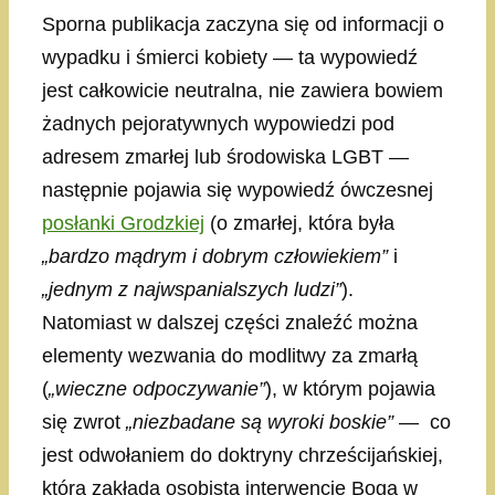
Sporna publikacja zaczyna się od informacji o
wypadku i śmierci kobiety — ta wypowiedź
jest całkowicie neutralna, nie zawiera bowiem
żadnych pejoratywnych wypowiedzi pod
adresem zmarłej lub środowiska LGBT —
następnie pojawia się wypowiedź ówczesnej
posłanki Grodzkiej
(o zmarłej, która była
„bardzo mądrym i dobrym człowiekiem”
i
„jednym z najwspanialszych ludzi”
).
Natomiast w dalszej części znaleźć można
elementy wezwania do modlitwy za zmarłą
(
„wieczne odpoczywanie”
), w którym pojawia
się zwrot
„niezbadane są wyroki boskie”
— co
jest odwołaniem do doktryny chrześcijańskiej,
która zakłada osobistą interwencję Boga w