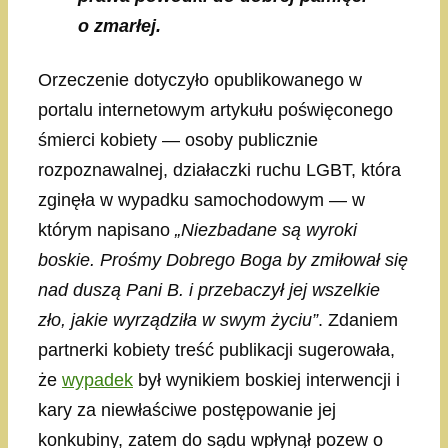
o zmarłej.
Orzeczenie dotyczyło opublikowanego w
portalu internetowym artykułu poświęconego
śmierci kobiety — osoby publicznie
rozpoznawalnej, działaczki ruchu LGBT, która
zginęła w wypadku samochodowym — w
którym napisano
„Niezbadane są wyroki
boskie. Prośmy Dobrego Boga by zmiłował się
nad duszą Pani B. i przebaczył jej wszelkie
zło, jakie wyrządziła w swym życiu”
. Zdaniem
partnerki kobiety treść publikacji sugerowała,
że
wypadek
był wynikiem boskiej interwencji i
kary za niewłaściwe postępowanie jej
konkubiny, zatem do sądu wpłynął pozew o