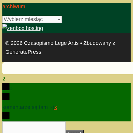
archiwum
archiwum
© 2026 Czasopismo Lege Artis
• Zbudowany z
GeneratePress
2
0
komentarze są tam :-)
x