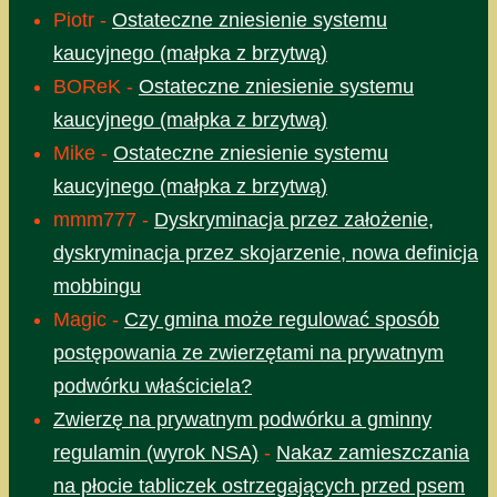
Piotr
-
Ostateczne zniesienie systemu
kaucyjnego (małpka z brzytwą)
BOReK
-
Ostateczne zniesienie systemu
kaucyjnego (małpka z brzytwą)
Mike
-
Ostateczne zniesienie systemu
kaucyjnego (małpka z brzytwą)
mmm777
-
Dyskryminacja przez założenie,
dyskryminacja przez skojarzenie, nowa definicja
mobbingu
Magic
-
Czy gmina może regulować sposób
postępowania ze zwierzętami na prywatnym
podwórku właściciela?
Zwierzę na prywatnym podwórku a gminny
regulamin (wyrok NSA)
-
Nakaz zamieszczania
na płocie tabliczek ostrzegających przed psem