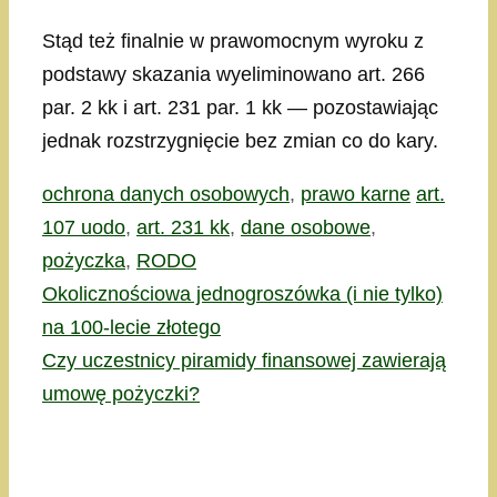
Stąd też finalnie w prawomocnym wyroku z
podstawy skazania wyeliminowano art. 266
par. 2 kk i art. 231 par. 1 kk — pozostawiając
jednak rozstrzygnięcie bez zmian co do kary.
Kategorie
Tagi
ochrona danych osobowych
,
prawo karne
art.
107 uodo
,
art. 231 kk
,
dane osobowe
,
pożyczka
,
RODO
Okolicznościowa jednogroszówka (i nie tylko)
na 100-lecie złotego
Czy uczestnicy piramidy finansowej zawierają
umowę pożyczki?