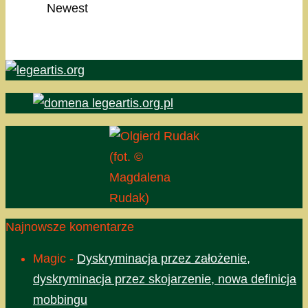
Newest
(fot. ©
Magdalena
Rudak)
Najnowsze komentarze
Magic
-
Dyskryminacja przez założenie,
dyskryminacja przez skojarzenie, nowa definicja
mobbingu