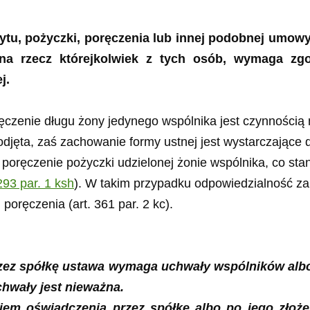
tu, pożyczki, poręczenia lub innej podobnej umowy 
o na rzecz którejkolwiek z tych osób, wymaga 
j.
czenie długu żony jedynego wspólnika jest czynnością
odjęta, zaś zachowanie formy ustnej jest wystarczające d
oręczenie pożyczki udzielonej żonie wspólnika, co sta
 293 par. 1 ksh
). W takim przypadku odpowiedzialność z
oręczenia (art. 361 par. 2 kc).
przez spółkę ustawa wymaga uchwały wspólników alb
wały jest nieważna.
em oświadczenia przez spółkę albo po jego złożen