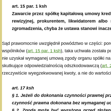
art. 15 par. 1 ksh
Zawarcie przez spółkę kapitałową umowy kredy
rewizyjnej, prokurentem, likwidatorem alb
zgromadzenia, chyba że ustawa stanowi inacze
Sąd prawomocnie uwzględnił powództwo w części: porę
wspólników (
art. 15 par. 1 ksh
), taka uchwała została p
nie uzyskał wymaganej umową zgody organu spółki na p
skutkujące odpowiedzialnością odszkodowawczą (
art.
rzeczywiście wyegzekwowanej kwoty, a nie do wartości p
art. 17 ksh
§ 1. Jeżeli do dokonania czynności prawnej 
czynność prawna dokonana bez wymaganej uch
§ 2. Zgoda może być wyrażona przed złożeni