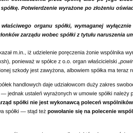
z spółkę. Potwierdzenie wyrażone po złożeniu oświ
łaściwego organu spółki, wymaganej wyłącznie p
łonków zarządu wobec spółki z tytułu naruszenia um
azał m.in., iż udzielenie poręczenia żonie wspólnika 
sh), ponieważ w spółce z o.o. organ właścicielski
„powi
nej szkody jest zawyżona, albowiem spółka ma teraz r
spółek handlowych daje udziałowcom duży zakres swobod
— jednak ustaleń wyrażonych w umowie spółki należy prz
rząd spółki nie jest wykonawcą poleceń wspólników
wa spółki — stąd też
powołanie się na polecenie wspól