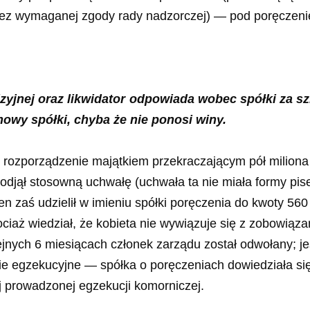
bez wymaganej zgody rady nadzorczej) — pod poręczeni
wizyjnej oraz likwidator odpowiada wobec spółki za 
wy spółki, chyba że nie ponosi winy.
 rozporządzenie majątkiem przekraczającym pół miliona
djął stosowną uchwałę (uchwała ta nie miała formy pise
en zaś udzielił w imieniu spółki poręczenia do kwoty 560
hociaż wiedział, że kobieta nie wywiązuje się z zobowią
lejnych 6 miesiącach członek zarządu został odwołany; j
ie egzekucyjne — spółka o poręczeniach dowiedziała si
 prowadzonej egzekucji komorniczej.