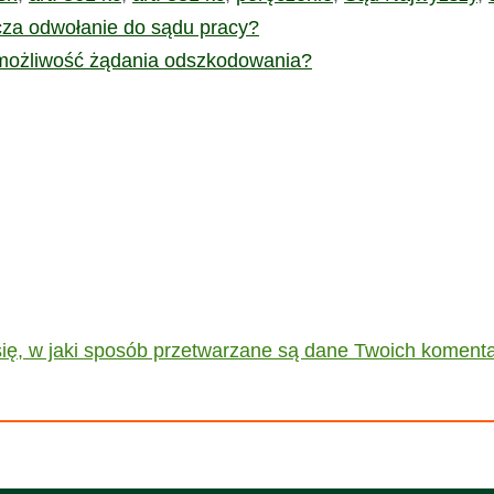
za odwołanie do sądu pracy?
możliwość żądania odszkodowania?
ię, w jaki sposób przetwarzane są dane Twoich komenta