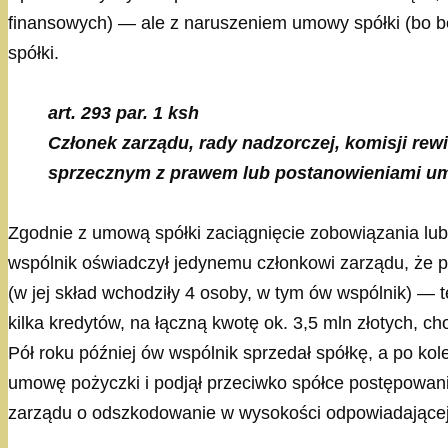
finansowych) — ale z naruszeniem umowy spółki (bo 
spółki.
art. 293 par. 1 ksh
Członek zarządu, rady nadzorczej, komisji re
sprzecznym z prawem lub postanowieniami umo
Zgodnie z umową spółki zaciągnięcie zobowiązania lub
wspólnik oświadczył jedynemu członkowi zarządu, że po
(w jej skład wchodziły 4 osoby, w tym ów wspólnik) — t
kilka kredytów, na łączną kwotę ok. 3,5 mln złotych, c
Pół roku później ów wspólnik sprzedał spółkę, a po ko
umowę pożyczki i podjął przeciwko spółce postępowan
zarządu o odszkodowanie w wysokości odpowiadającej