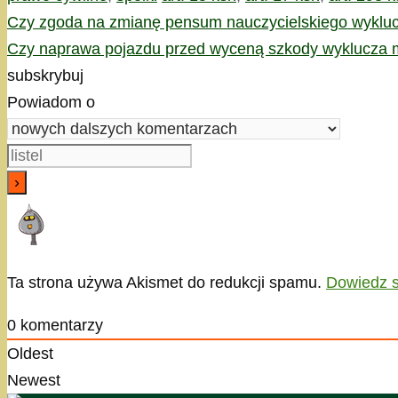
Czy zgoda na zmianę pensum nauczycielskiego wykluc
Czy naprawa pojazdu przed wyceną szkody wyklucza 
subskrybuj
Powiadom o
Ta strona używa Akismet do redukcji spamu.
Dowiedz s
0
komentarzy
Oldest
Newest