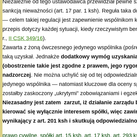
Niezależnie od tego ustawodawca przewidział pewne s
sankcją nieważności (art. 17 par. 1 ksh). Reguła taka
— celem takiej regulacji jest zapewnienie wspólnikom 
przepis dotyczy każdej sytuacji, kiedy rzeczywistym b
r.,
II CSK 349/16
).
Zawarta z żoną ówczesnego jedynego wspólnika (pośr
taką uzyskał. Jednakże
dodatkowy wymóg uzyskania z
(obostrzenie takie jest zgodne z prawem, jego rygor 
nadzorczej
. Nie można uchylić się od tej odpowiedzi
jedynego wspólnika — natomiast kluczowe dla oceny sp
zostałby zaskoczony „ukrytymi” zobowiązaniami i egzek
Niezasadny jest zatem zarzut, iż działanie zarząd
kierować się wyłącznie interesem spółki, więc zaw
wynikający z art. 201 ksh i skutkują odpowiedzialno
Kategorie
Tagi
prawo cywilne
,
spółki
art. 15 ksh
,
art. 17 ksh
,
art. 293 