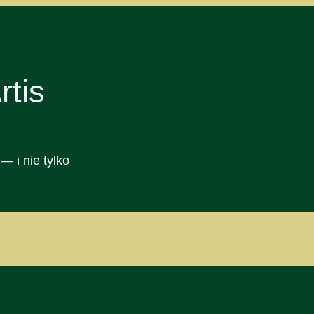
tis
— i nie tylko