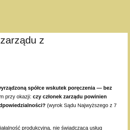
 zarządu z
 wyrządzoną spółce wskutek poręczenia — bez
em przy okazji:
czy członek zarządu powinien
odpowiedzialności?
(wyrok Sądu Najwyższego z 7
ziałalność produkcyjną, nie świadczącą usług