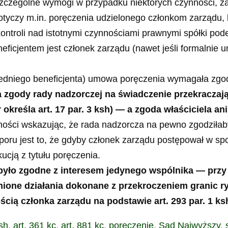
zczególne wymogi w przypadku niektórych czynności, z
 dotyczy m.in. poręczenia udzielonego członkom zarządu,
kontroli nad istotnymi czynnościami prawnymi spółki po
eneficjentem jest członek zarządu (nawet jeśli formaln
edniego beneficjenta) umowa poręczenia wymagała zg
gody rady nadzorczej na świadczenie przekraczając
określa art. 17 par. 3 ksh) — a zgoda właściciela ani
alności wskazując, że rada nadzorcza na pewno zgodziła
oru jest to, że gdyby członek zarządu postępował w sp
ucją z tytułu poręczenia.
u było zgodne z interesem jedynego wspólnika — pr
inione działania dokonane z przekroczeniem granic
ścią członka zarządu na podstawie art. 293 par. 1 ks
ksh
,
art. 361 kc
,
art. 881 kc
,
poręczenie
,
Sąd Najwyższy
,