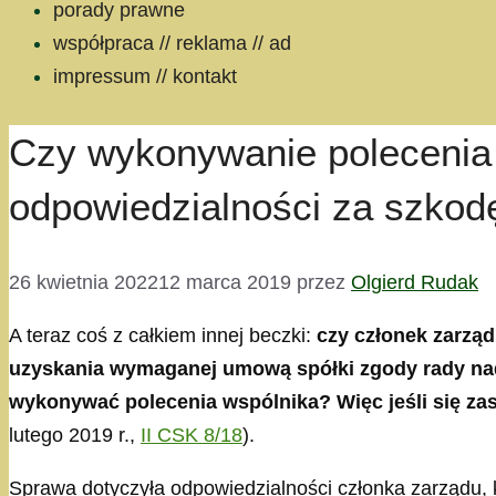
porady prawne
współpraca // reklama // ad
impressum // kontakt
Czy wykonywanie polecenia 
odpowiedzialności za szkod
26 kwietnia 2022
12 marca 2019
przez
Olgierd Rudak
A teraz coś z całkiem innej beczki:
czy członek zarzą
uzyskania wymaganej umową spółki zgody rady na
wykonywać polecenia wspólnika? Więc jeśli się zas
lutego 2019 r.,
II CSK 8/18
).
Sprawa dotyczyła odpowiedzialności członka zarządu, k