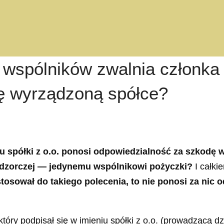
wspólników zwalnia członka
ę wyrządzoną spółce?
du spółki z o.o. ponosi odpowiedzialność za szkodę
dzorczej — jedynemu wspólnikowi pożyczki?
I całki
tosował do takiego polecenia, to nie ponosi za nic 
tóry podpisał się w imieniu spółki z o.o. (prowadzącą d