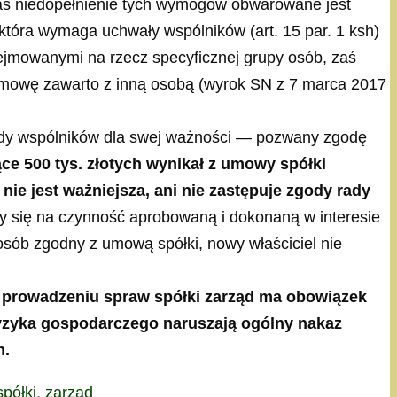
aś niedopełnienie tych wymogów obwarowane jest
 która wymaga uchwały wspólników (art. 15 par. 1 ksh)
dejmowanymi na rzecz specyficznej grupy osób, zaś
ie umowę zawarto z inną osobą (wyrok SN z 7 marca 2017
ody wspólników dla swej ważności — pozwany zgodę
e 500 tys. złotych wynikał z umowy spółki
 nie jest ważniejsza, ani nie zastępuje zgody rady
by się na czynność aprobowaną i dokonaną w interesie
osób zgodny z umową spółki, nowy właściciel nie
zy prowadzeniu spraw spółki zarząd ma obowiązek
 ryzyka gospodarczego naruszają ogólny nakaz
h.
spółki
,
zarząd