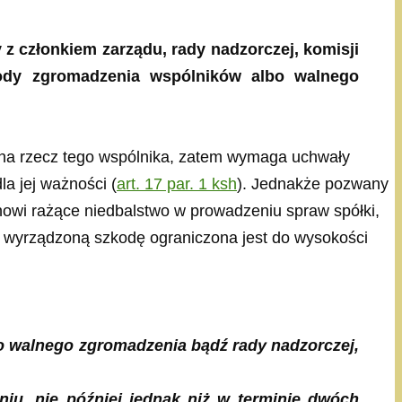
z członkiem zarządu, rady nadzorczej, komisji
zgody zgromadzenia wspólników albo walnego
 na rzecz tego wspólnika, zatem wymaga uchwały
la jej ważności (
art. 17 par. 1 ksh
). Jednakże pozwany
nowi rażące niedbalstwo w prowadzeniu spraw spółki,
a wyrządzoną szkodę ograniczona jest do wysokości
o walnego zgromadzenia bądź rady nadzorczej,
iu, nie później jednak niż w terminie dwóch