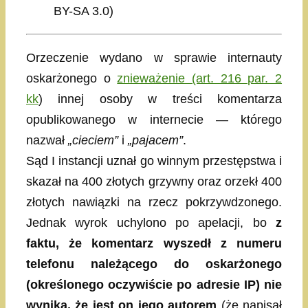
BY-SA 3.0)
Orzeczenie wydano w sprawie internauty
oskarżonego o
znieważenie (art. 216 par. 2
kk
) innej osoby w treści komentarza
opublikowanego w internecie — którego
nazwał
„cieciem”
i
„pajacem”
.
Sąd I instancji uznał go winnym przestępstwa i
skazał na 400 złotych grzywny oraz orzekł 400
złotych nawiązki na rzecz pokrzywdzonego.
Jednak wyrok uchylono po apelacji, bo
z
faktu, że komentarz wyszedł z numeru
telefonu należącego do oskarżonego
(określonego oczywiście po adresie IP) nie
wynika, że jest on jego autorem
(że napisał