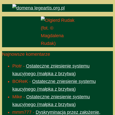
(fot. ©
Magdalena
Rudak)
Najnowsze komentarze
Piotr
-
Ostateczne zniesienie systemu
kaucyjnego (małpka z brzytwą)
BOReK
-
Ostateczne zniesienie systemu
kaucyjnego (małpka z brzytwą)
Mike
-
Ostateczne zniesienie systemu
kaucyjnego (małpka z brzytwą)
mmm777
-
Dyskryminacja przez założenie,