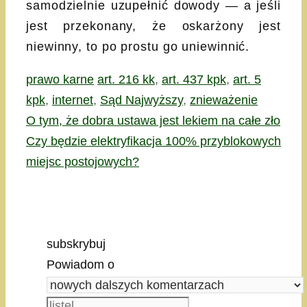
samodzielnie uzupełnić dowody — a jeśli
jest przekonany, że oskarżony jest
niewinny, to po prostu go uniewinnić.
Kategorie
Tagi
prawo karne
art. 216 kk
,
art. 437 kpk
,
art. 5
kpk
,
internet
,
Sąd Najwyższy
,
znieważenie
O tym, że dobra ustawa jest lekiem na całe zło
Czy będzie elektryfikacja 100% przyblokowych
miejsc postojowych?
subskrybuj
Powiadom o