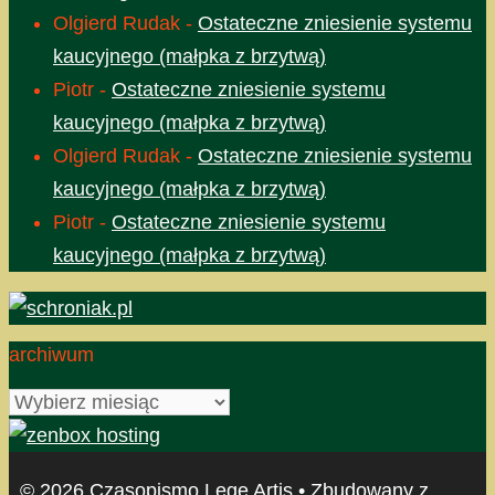
Olgierd Rudak
-
Ostateczne zniesienie systemu
kaucyjnego (małpka z brzytwą)
Piotr
-
Ostateczne zniesienie systemu
kaucyjnego (małpka z brzytwą)
Olgierd Rudak
-
Ostateczne zniesienie systemu
kaucyjnego (małpka z brzytwą)
Piotr
-
Ostateczne zniesienie systemu
kaucyjnego (małpka z brzytwą)
archiwum
archiwum
© 2026 Czasopismo Lege Artis
• Zbudowany z