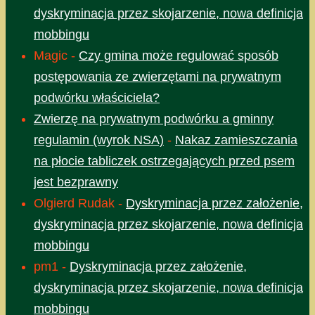
dyskryminacja przez skojarzenie, nowa definicja
mobbingu
Magic
-
Czy gmina może regulować sposób
postępowania ze zwierzętami na prywatnym
podwórku właściciela?
Zwierzę na prywatnym podwórku a gminny
regulamin (wyrok NSA)
-
Nakaz zamieszczania
na płocie tabliczek ostrzegających przed psem
jest bezprawny
Olgierd Rudak
-
Dyskryminacja przez założenie,
dyskryminacja przez skojarzenie, nowa definicja
mobbingu
pm1
-
Dyskryminacja przez założenie,
dyskryminacja przez skojarzenie, nowa definicja
mobbingu