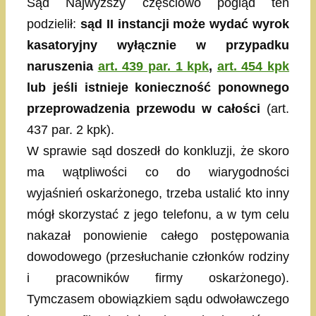
Sąd Najwyższy częściowo pogląd ten
podzielił:
sąd II instancji może wydać wyrok
kasatoryjny wyłącznie w przypadku
naruszenia
art. 439 par. 1 kpk
,
art. 454 kpk
lub jeśli istnieje konieczność ponownego
przeprowadzenia przewodu w całości
(art.
437 par. 2 kpk).
W sprawie sąd doszedł do konkluzji, że skoro
ma wątpliwości co do wiarygodności
wyjaśnień oskarżonego, trzeba ustalić kto inny
mógł skorzystać z jego telefonu, a w tym celu
nakazał ponowienie całego postępowania
dowodowego (przesłuchanie członków rodziny
i pracowników firmy oskarżonego).
Tymczasem obowiązkiem sądu odwoławczego