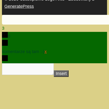
GeneratePress
3
0
komentarze są tam :-)
x
Insert