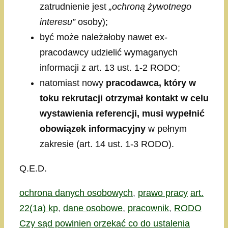
zatrudnienie jest
„ochroną żywotnego
interesu”
osoby);
być może należałoby nawet ex-
pracodawcy udzielić wymaganych
informacji z art. 13 ust. 1-2 RODO;
natomiast nowy
pracodawca, który w
toku rekrutacji otrzymał kontakt w celu
wystawienia referencji, musi wypełnić
obowiązek informacyjny
w pełnym
zakresie (art. 14 ust. 1-3 RODO).
Q.E.D.
Kategorie
Tagi
ochrona danych osobowych
,
prawo pracy
art.
22(1a) kp
,
dane osobowe
,
pracownik
,
RODO
Czy sąd powinien orzekać co do ustalenia