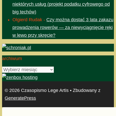
niektórych usług (projekt podatku cyfrowego od
big techów)
Olgierd Rudak
-
Czy można dostać 3 lata zakazu
prowadzenia rowerów — za niewyciągnięcie ręki
w lewo przy skręcie?
archiwum
archiwum
© 2026 Czasopismo Lege Artis
• Zbudowany z
GeneratePress