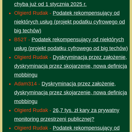
chyba już od 1 stycznia 2025 r.
Olgierd Rudak
-
Podatek rekompensujący od
niektórych usług (projekt podatku cyfrowego od
big techów)
B52T
-
Podatek rekompensujący od niektórych
usług (projekt podatku cyfrowego od big techów)
Olgierd Rudak
-
Dyskryminacja przez założenie,
dyskryminacja przez skojarzenie, nowa definicja
mobbingu
Adam314
-
Dyskryminacja przez założenie,
dyskryminacja przez skojarzenie, nowa definicja
mobbingu
Olgierd Rudak
-
26,7 tys. zł kary za prywatny
monitoring przestrzeni publicznej?
Olgierd Rudak
-
Podatek rekompensujący od