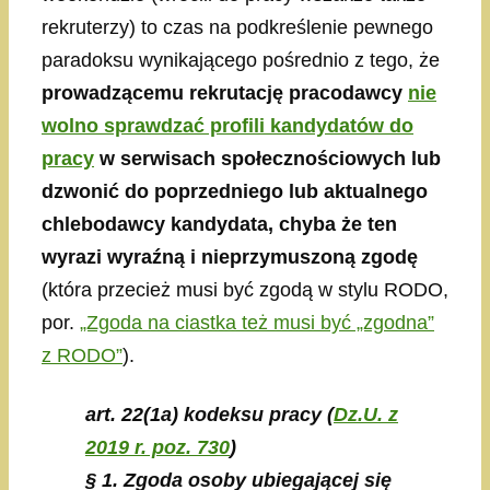
rekruterzy) to czas na podkreślenie pewnego
paradoksu wynikającego pośrednio z tego, że
prowadzącemu rekrutację pracodawcy
nie
wolno sprawdzać profili kandydatów do
pracy
w serwisach społecznościowych lub
dzwonić do poprzedniego lub aktualnego
chlebodawcy kandydata, chyba że ten
wyrazi wyraźną i nieprzymuszoną zgodę
(która przecież musi być zgodą w stylu RODO,
por.
„Zgoda na ciastka też musi być „zgodna”
z RODO”
).
art. 22(1a) kodeksu pracy
(
Dz.U. z
2019 r. poz. 730
)
§ 1. Zgoda osoby ubiegającej się