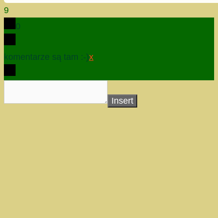
9
0
komentarze są tam :-)
x
Insert