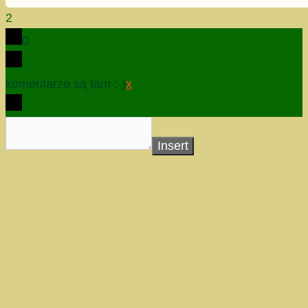
2
0
komentarze są tam :-)
x
Insert