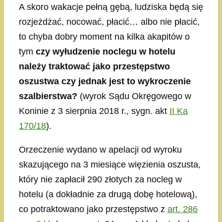
A skoro wakacje pełną gębą, ludziska będą się
rozjeżdżać, nocować, płacić… albo nie płacić,
to chyba dobry moment na kilka akapitów o
tym
czy wyłudzenie noclegu w hotelu
należy traktować jako przestępstwo
oszustwa czy jednak jest to wykroczenie
szalbierstwa?
(wyrok Sądu Okręgowego w
Koninie z 3 sierpnia 2018 r., sygn. akt
II Ka
170/18
).
Orzeczenie wydano w apelacji od wyroku
skazującego na 3 miesiące więzienia oszusta,
który nie zapłacił 290 złotych za nocleg w
hotelu (a dokładnie za drugą dobę hotelową),
co potraktowano jako przestępstwo z
art. 286