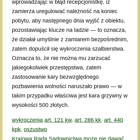
wprowadzając w błąd recepcjonistkę, iż
zamierza uregulować należność na koniec
pobytu, aby następnego dnia wyjść z obiektu,
pozostawiając klucze na ladzie — to oznacza,
że działał umyślnie z zamiarem bezpośrednim,
zatem dopuścił się wykroczenia szalbierstwa.
Oznacza to, że nie można mu zarzucać
jakiegokolwiek przestępstwa, zatem
zastosowanie kary bezwzględnego
pozbawienia wolności naruszało prawo — w
takim przypadku właściwa jest kara grzywny w
wysokości 500 złotych.
Kategorie
Tagi
wykroczenia
art. 121 kw
,
art. 286 kk
,
art. 440
kpk
,
oszustwo
Krajowa Rada Sądownictwa może nie dawać