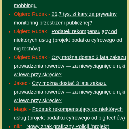
mobbingu
Olgierd Rudak
-
26,7 tys. zł kary za prywatny
monitoring przestrzeni publicznej?
Olgierd Rudak
-
Podatek rekompensujący od
niektórych usług (projekt podatku cyfrowego od
big techów)
Olgierd Rudak
-
Czy można dostać 3 lata zakazu
prowadzenia rowerów — za niewyciągnięcie ręki
w lewo przy skręcie?
Jakec
-
Czy można dostać 3 lata zakazu
prowadzenia rowerów — za niewyciągnięcie ręki
w lewo przy skręcie?
Magic
-
Podatek rekompensujący od niektórych
usług (projekt podatku cyfrowego od big techów)
nikt
-
Nowy znak graficzny Policji (projekt)