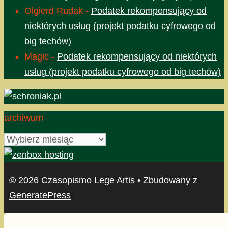
Olgierd Rudak
-
Podatek rekompensujący od
niektórych usług (projekt podatku cyfrowego od
big techów)
Magic
-
Podatek rekompensujący od niektórych
usług (projekt podatku cyfrowego od big techów)
archiwum
archiwum
© 2026 Czasopismo Lege Artis
• Zbudowany z
GeneratePress