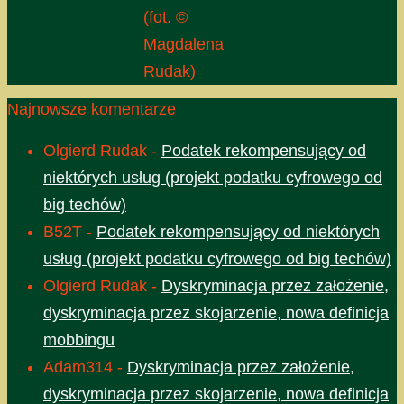
(fot. ©
Magdalena
Rudak)
Najnowsze komentarze
Olgierd Rudak
-
Podatek rekompensujący od
niektórych usług (projekt podatku cyfrowego od
big techów)
B52T
-
Podatek rekompensujący od niektórych
usług (projekt podatku cyfrowego od big techów)
Olgierd Rudak
-
Dyskryminacja przez założenie,
dyskryminacja przez skojarzenie, nowa definicja
mobbingu
Adam314
-
Dyskryminacja przez założenie,
dyskryminacja przez skojarzenie, nowa definicja