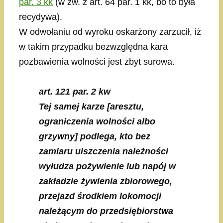
par. 3 kk
(w zw. z art. 64 par. 1 kk, bo to była
recydywa).
W odwołaniu od wyroku oskarżony zarzucił, iż
w takim przypadku bezwzględna kara
pozbawienia wolności jest zbyt surowa.
art. 121 par. 2 kw
Tej samej karze [aresztu,
ograniczenia wolności albo
grzywny] podlega, kto bez
zamiaru uiszczenia należności
wyłudza pożywienie lub napój w
zakładzie żywienia zbiorowego,
przejazd środkiem lokomocji
należącym do przedsiębiorstwa