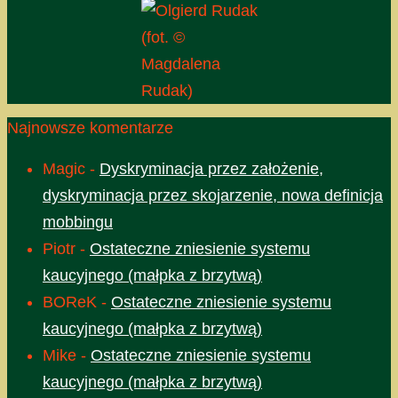
(fot. ©
Magdalena
Rudak)
Najnowsze komentarze
Magic
-
Dyskryminacja przez założenie,
dyskryminacja przez skojarzenie, nowa definicja
mobbingu
Piotr
-
Ostateczne zniesienie systemu
kaucyjnego (małpka z brzytwą)
BOReK
-
Ostateczne zniesienie systemu
kaucyjnego (małpka z brzytwą)
Mike
-
Ostateczne zniesienie systemu
kaucyjnego (małpka z brzytwą)