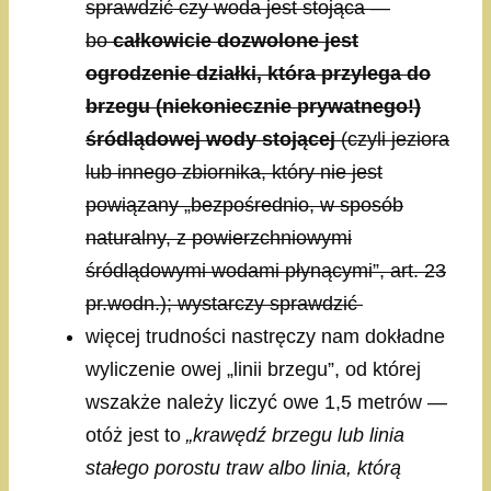
sprawdzić czy woda jest stojąca —
bo
całkowicie dozwolone jest
ogrodzenie działki, która przylega do
brzegu (niekoniecznie prywatnego!)
śródlądowej wody stojącej
(czyli jeziora
lub innego zbiornika, który nie jest
powiązany „bezpośrednio, w sposób
naturalny, z powierzchniowymi
śródlądowymi wodami płynącymi”, art. 23
pr.wodn.); wystarczy sprawdzić
więcej trudności nastręczy nam dokładne
wyliczenie owej „linii brzegu”, od której
wszakże należy liczyć owe 1,5 metrów —
otóż jest to
„krawędź brzegu lub linia
stałego porostu traw albo linia, którą