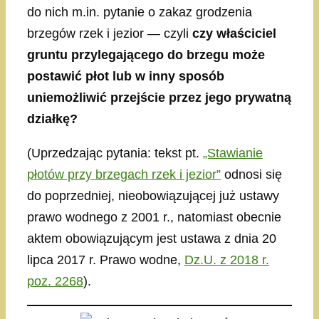
do nich m.in. pytanie o zakaz grodzenia
brzegów rzek i jezior — czyli
czy właściciel
gruntu przylegającego do brzegu może
postawić płot lub w inny sposób
uniemożliwić przejście przez jego prywatną
działkę?
(Uprzedzając pytania: tekst pt.
„Stawianie
płotów przy brzegach rzek i jezior”
odnosi się
do poprzedniej, nieobowiązującej już ustawy
prawo wodnego z 2001 r., natomiast obecnie
aktem obowiązującym jest ustawa z dnia 20
lipca 2017 r. Prawo wodne,
Dz.U. z 2018 r.
poz. 2268
).