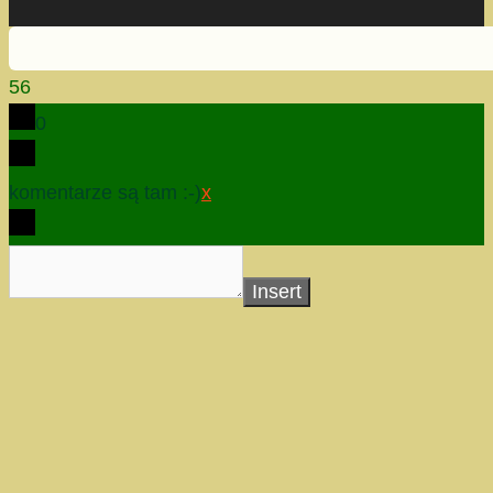
56
0
komentarze są tam :-)
x
Insert