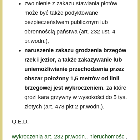
zwolnienie z zakazu stawiania płotów
może być także podyktowane
bezpieczeństwem publicznym lub
obronnością państwa (art. 232 ust. 4
pr.wodn.);
naruszenie zakazu grodzenia brzegów
rzek i jezior, a także zakazywanie lub
uniemożliwianie przechodzenia przez
obszar położony 1,5 metrów od linii
brzegowej jest wykroczeniem
, za które
grozi kara grzywny w wysokości do 5 tys.
złotych (art. 478 pkt 2 pr.wodn.).
Q.E.D.
Kategorie
Tagi
wykroczenia
art. 232 pr.wodn.
,
nieruchomości
,