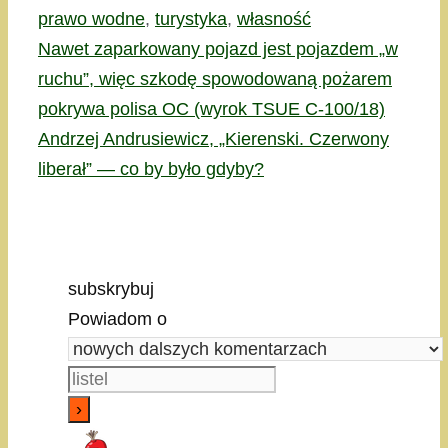
prawo wodne
,
turystyka
,
własność
Nawet zaparkowany pojazd jest pojazdem „w
ruchu”, więc szkodę spowodowaną pożarem
pokrywa polisa OC (wyrok TSUE C-100/18)
Andrzej Andrusiewicz, „Kierenski. Czerwony
liberał” — co by było gdyby?
subskrybuj
Powiadom o