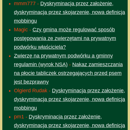
mmm777
-
Dyskryminacja przez założenie,
dyskryminacja przez skojarzenie, nowa definicja
mobbingu
Magic
-
Czy gmina może regulować sposób
postępowania ze zwierzętami na prywatnym
podwórku właściciela?
Zwierzę na prywatnym podwórku a gminny
regulamin (wyrok NSA)
-
Nakaz zamieszczania
na płocie tabliczek ostrzegających przed psem
jest bezprawny
Olgierd Rudak
-
Dyskryminacja przez założenie,
dyskryminacja przez skojarzenie, nowa definicja
mobbingu
pm1
-
Dyskryminacja przez założenie,
dyskryminacja przez skojarzenie, nowa definicja