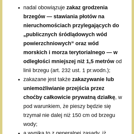
nadal obowiązuje
zakaz grodzenia
brzegów — stawiania płotów na
nieruchomościach przylegających do
„publicznych śródlądowych wód
powierzchniowych” oraz wód
morskich i morza terytorialnego — w
odległości mniejszej niż 1,5 metrów
od
linii brzegu (art. 232 ust. 1 pr.wodn.);
zakazane jest także
zakazywanie lub
uniemożliwianie przejścia przez
choćby całkowicie prywatną działkę
, w
pod warunkiem, że pieszy będzie się
trzymał nie dalej niż 150 cm od brzegu
wody;
a wynika to z generalnej zasady, iż