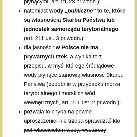
płynącymi, art. 21-23 pr.wodn.);
natomiast
wody
„publiczne”
to te, które
są własnością Skarbu Państwa lub
jednostek samorządu terytorialnego
(art. 211 ust. 3 pr.wodn.);
dla jasności:
w Polsce nie ma
prywatnych rzek
, a wynika to z
przepisu, w myśl którego śródlądowe
wody płynące stanowią własność Skarbu
Państwa (podobnie w przypadku morza
terytorialnego i morskich wód
wewnętrznych, art. 211 ust. 2 pr.wodn.);
pozwala to chyba na pewne
uproszczenie: nie trzeba sprawdzać kto
jest właścicielem wody, wystarczy