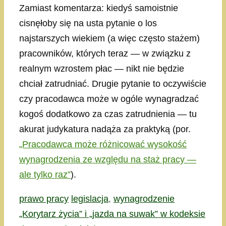
Zamiast komentarza: kiedyś samoistnie
cisnęłoby się na usta pytanie o los
najstarszych wiekiem (a więc często stażem)
pracowników, których teraz — w związku z
realnym wzrostem płac — nikt nie będzie
chciał zatrudniać. Drugie pytanie to oczywiście
czy pracodawca może w ogóle wynagradzać
kogoś dodatkowo za czas zatrudnienia — tu
akurat judykatura nadąża za praktyką (por.
„Pracodawca może różnicować wysokość
wynagrodzenia ze względu na staż pracy —
ale tylko raz”
).
Kategorie
Tagi
prawo pracy
legislacja
,
wynagrodzenie
„Korytarz życia” i „jazda na suwak” w kodeksie