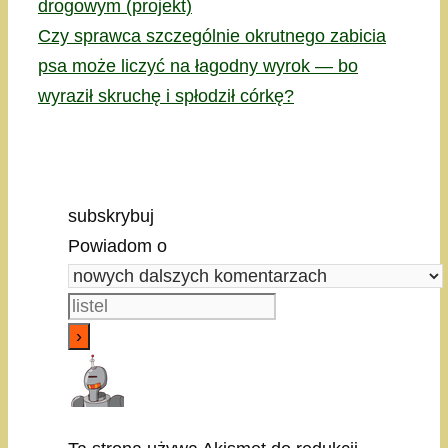
drogowym (projekt)
Czy sprawca szczególnie okrutnego zabicia
psa może liczyć na łagodny wyrok — bo
wyraził skruchę i spłodził córkę?
subskrybuj
Powiadom o