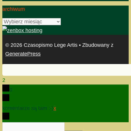
archiwum
archiwum
© 2026 Czasopismo Lege Artis
• Zbudowany z
GeneratePress
2
0
komentarze są tam :-)
x