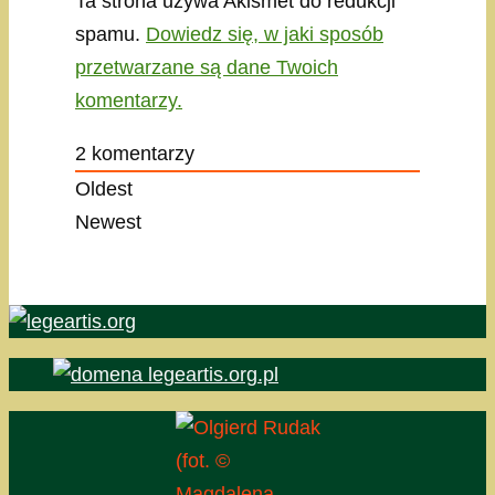
Ta strona używa Akismet do redukcji
spamu.
Dowiedz się, w jaki sposób
przetwarzane są dane Twoich
komentarzy.
2
komentarzy
Oldest
Newest
(fot. ©
Magdalena