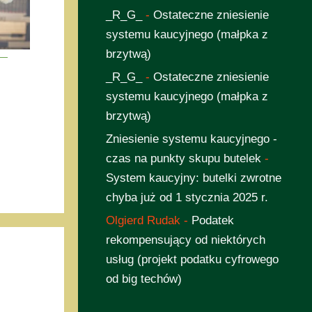
_R_G_
-
Ostateczne zniesienie
systemu kaucyjnego (małpka z
brzytwą)
 —
_R_G_
-
Ostateczne zniesienie
systemu kaucyjnego (małpka z
brzytwą)
Zniesienie systemu kaucyjnego -
czas na punkty skupu butelek
-
System kaucyjny: butelki zwrotne
chyba już od 1 stycznia 2025 r.
Olgierd Rudak
-
Podatek
rekompensujący od niektórych
usług (projekt podatku cyfrowego
od big techów)