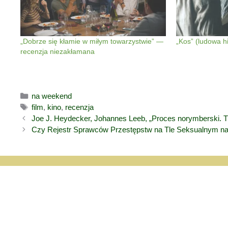
„Dobrze się kłamie w miłym towarzystwie” —
„Kos” (ludowa hi
recenzja niezakłamana
Kategorie
na weekend
Tagi
film
,
kino
,
recenzja
Joe J. Heydecker, Johannes Leeb, „Proces norymberski. T
Czy Rejestr Sprawców Przestępstw na Tle Seksualnym naru