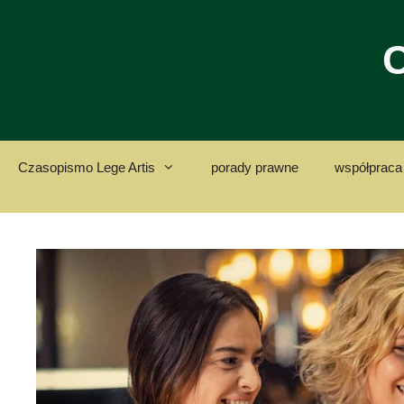
Przejdź
do
C
treści
Czasopismo Lege Artis
porady prawne
współpraca 