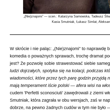
„(Nie)znajomi” — scen.: Katarzyna Sarnowska, Tadeusz Śliw
Kasia Smutniak, Łukasz Simlat, Aleksan
W skrócie i nie paląc: „(Nie)znajomi” to naprawdę 
komedia o poważnych sprawach, trochę dramat pod
jest? Że pozwolę sobie strawestować siebie same
ludzi dojrzałych, spotyka się na kolacji, podczas 
wiadomości, które przez tych parę godzin przyjdą na
mają temperament iście polski — afera wisi na wł
cudem 'Perfetti sconosciuti’ zawędrowali z ziemi w
Smutniak, która zagrała w obu wersjach, zaś w napi
dobrze, na pewno żadnych cudów w tym nie było — 