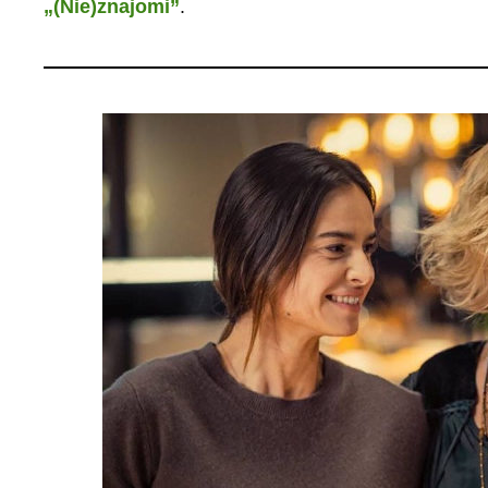
„(Nie)znajomi”
.