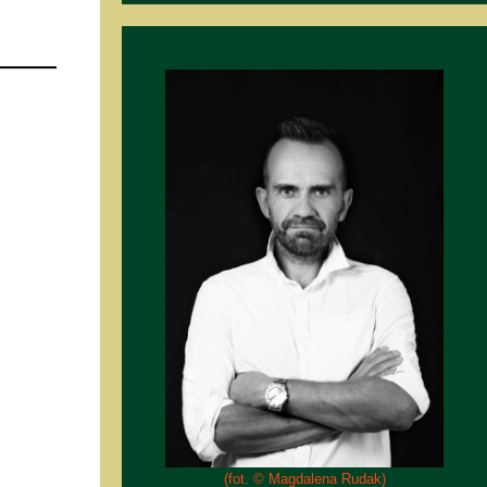
(fot. © Magdalena Rudak)