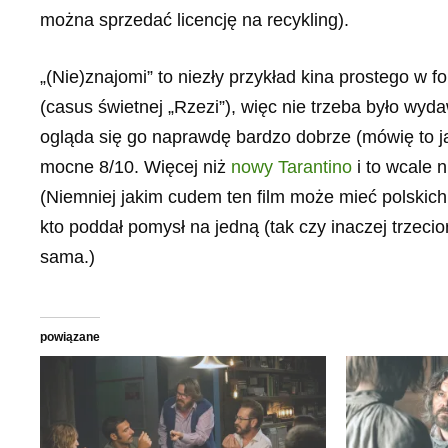
można sprzedać licencję na recykling).
„(Nie)znajomi” to niezły przykład kina prostego 
(casus świetnej „Rzezi”), więc nie trzeba było wyd
ogląda się go naprawdę bardzo dobrze (mówię to ja
mocne 8/10. Więcej niż
nowy Tarantino
i to wcale 
(Niemniej jakim cudem ten film może mieć polskic
kto poddał pomysł na jedną (tak czy inaczej trzeci
sama.)
powiązane