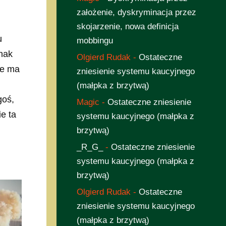
założenie, dyskryminacja przez
skojarzenie, nowa definicja
u
mobbingu
dnak
Olgierd Rudak
-
Ostateczne
ie ma
zniesienie systemu kaucyjnego
(małpka z brzytwą)
goś,
Magic
-
Ostateczne zniesienie
e ta
systemu kaucyjnego (małpka z
brzytwą)
_R_G_
-
Ostateczne zniesienie
systemu kaucyjnego (małpka z
brzytwą)
Olgierd Rudak
-
Ostateczne
zniesienie systemu kaucyjnego
(małpka z brzytwą)