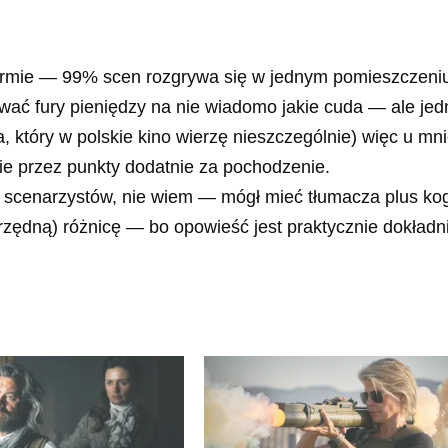
w formie — 99% scen rozgrywa się w jednym pomieszczeni
awać fury pieniędzy na nie wiadomo jakie cuda — ale je
, który w polskie kino wierzę nieszczególnie) więc u mn
nie przez punkty dodatnie za pochodzenie.
h scenarzystów, nie wiem — mógł mieć tłumacza plus ko
orzędną) różnicę — bo opowieść jest praktycznie dokładni