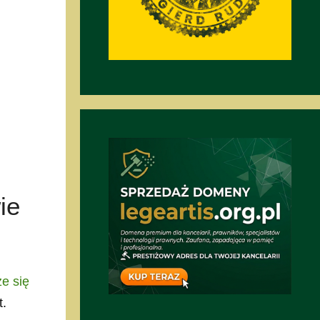
ie
e się
t.