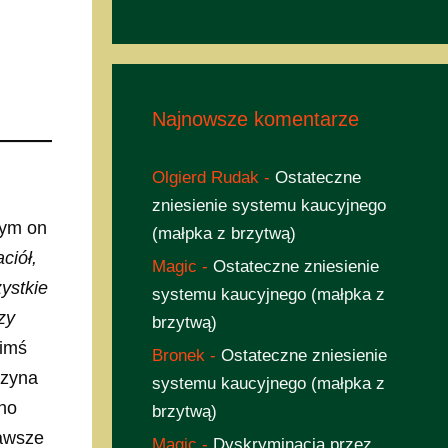
Najnowsze komentarze
Olgierd Rudak
-
Ostateczne
zniesienie systemu kaucyjnego
zym on
(małpka z brzytwą)
ciół,
Magic
-
Ostateczne zniesienie
ystkie
systemu kaucyjnego (małpka z
zy
brzytwą)
kimś
Bronek
-
Ostateczne zniesienie
rzyna
systemu kaucyjnego (małpka z
(no
brzytwą)
zawsze
Magic
-
Dyskryminacja przez