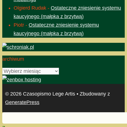
Olgierd Rudak
-
Ostateczne zniesienie systemu
kaucyjnego (małpka z brzytwą)
Piotr
-
Ostateczne zniesienie systemu
kaucyjnego (małpka z brzytwą)
archiwum
archiwum
© 2026 Czasopismo Lege Artis
• Zbudowany z
GeneratePress