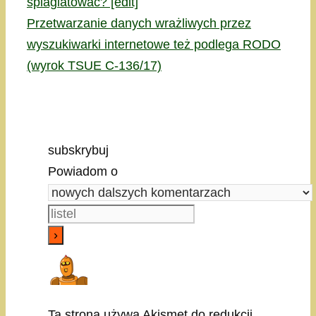
splagiatować? [edit]
Przetwarzanie danych wrażliwych przez
wyszukiwarki internetowe też podlega RODO
(wyrok TSUE C-136/17)
subskrybuj
Powiadom o
Ta strona używa Akismet do redukcji