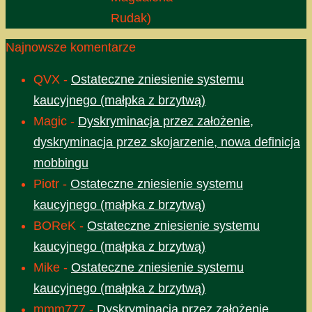
Rudak)
Najnowsze komentarze
QVX
-
Ostateczne zniesienie systemu
kaucyjnego (małpka z brzytwą)
Magic
-
Dyskryminacja przez założenie,
dyskryminacja przez skojarzenie, nowa definicja
mobbingu
Piotr
-
Ostateczne zniesienie systemu
kaucyjnego (małpka z brzytwą)
BOReK
-
Ostateczne zniesienie systemu
kaucyjnego (małpka z brzytwą)
Mike
-
Ostateczne zniesienie systemu
kaucyjnego (małpka z brzytwą)
mmm777
-
Dyskryminacja przez założenie,