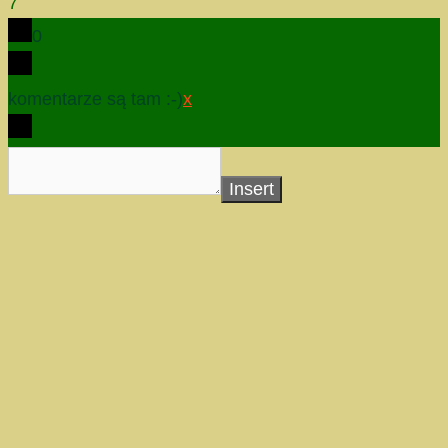
7
0
komentarze są tam :-)
x
Insert