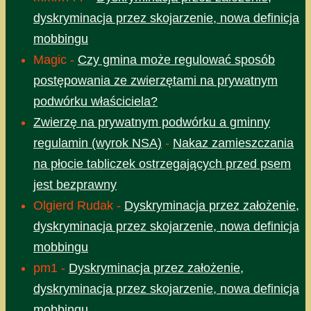
dyskryminacja przez skojarzenie, nowa definicja
mobbingu
Magic
-
Czy gmina może regulować sposób
postępowania ze zwierzętami na prywatnym
podwórku właściciela?
Zwierzę na prywatnym podwórku a gminny
regulamin (wyrok NSA)
-
Nakaz zamieszczania
na płocie tabliczek ostrzegających przed psem
jest bezprawny
Olgierd Rudak
-
Dyskryminacja przez założenie,
dyskryminacja przez skojarzenie, nowa definicja
mobbingu
pm1
-
Dyskryminacja przez założenie,
dyskryminacja przez skojarzenie, nowa definicja
mobbingu