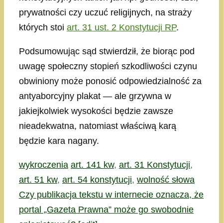
prywatności czy uczuć religijnych, na straży
których stoi
art. 31 ust. 2 Konstytucji RP
.
Podsumowując sąd stwierdził, że biorąc pod
uwagę społeczny stopień szkodliwości czynu
obwiniony może ponosić odpowiedzialność za
antyaborcyjny plakat — ale grzywna w
jakiejkolwiek wysokości będzie zawsze
nieadekwatna, natomiast właściwą karą
będzie kara nagany.
Kategorie
Tagi
wykroczenia
art. 141 kw
,
art. 31 Konstytucji
,
art. 51 kw
,
art. 54 konstytucji
,
wolność słowa
Czy publikacja tekstu w internecie oznacza, że
portal „Gazeta Prawna” może go swobodnie