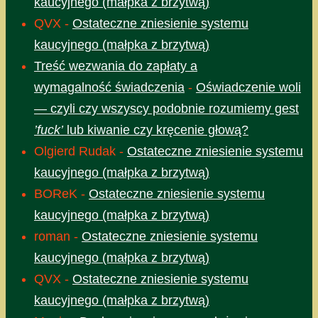
kaucyjnego (małpka z brzytwą)
QVX
-
Ostateczne zniesienie systemu
kaucyjnego (małpka z brzytwą)
Treść wezwania do zapłaty a
wymagalność świadczenia
-
Oświadczenie woli
— czyli czy wszyscy podobnie rozumiemy gest
’fuck’
lub kiwanie czy kręcenie głową?
Olgierd Rudak
-
Ostateczne zniesienie systemu
kaucyjnego (małpka z brzytwą)
BOReK
-
Ostateczne zniesienie systemu
kaucyjnego (małpka z brzytwą)
roman
-
Ostateczne zniesienie systemu
kaucyjnego (małpka z brzytwą)
QVX
-
Ostateczne zniesienie systemu
kaucyjnego (małpka z brzytwą)