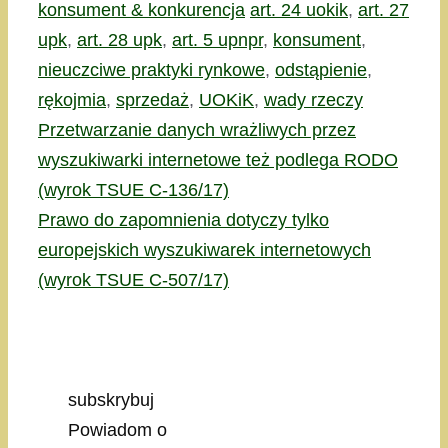
Kategorie
Tagi
konsument & konkurencja
art. 24 uokik
,
art. 27
upk
,
art. 28 upk
,
art. 5 upnpr
,
konsument
,
nieuczciwe praktyki rynkowe
,
odstąpienie
,
rękojmia
,
sprzedaż
,
UOKiK
,
wady rzeczy
Przetwarzanie danych wrażliwych przez
wyszukiwarki internetowe też podlega RODO
(wyrok TSUE C-136/17)
Prawo do zapomnienia dotyczy tylko
europejskich wyszukiwarek internetowych
(wyrok TSUE C-507/17)
subskrybuj
Powiadom o