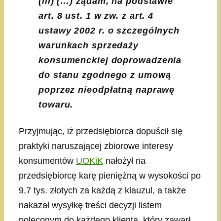
(iii) (…) żądam, na podstawie
art. 8 ust. 1 w zw. z art. 4
ustawy 2002 r. o szczególnych
warunkach sprzedaży
konsumenckiej doprowadzenia
do stanu zgodnego z umową
poprzez nieodpłatną naprawę
towaru.
Przyjmując, iż przedsiębiorca dopuścił się
praktyki naruszającej zbiorowe interesy
konsumentów
UOKiK
nałożył na
przedsiębiorcę karę pieniężną w wysokości po
9,7 tys. złotych za każdą z klauzul, a także
nakazał wysyłkę treści decyzji listem
poleconym do każdego klienta, który zawarł