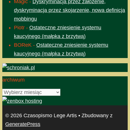
Magic
-
Dyskryminacja przez założenie,
dyskryminacja przez skojarzenie, nowa definicja
mobbingu
Piotr
-
Ostateczne zniesienie systemu
kaucyjnego (małpka z brzytwą)
BOReK
-
Ostateczne zniesienie systemu
kaucyjnego (małpka z brzytwą)
archiwum
archiwum
© 2026 Czasopismo Lege Artis
• Zbudowany z
GeneratePress