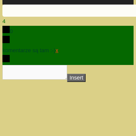
4
0
komentarze są tam :-)
x
Insert