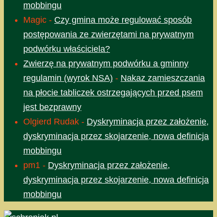
mobbingu
Magic
-
Czy gmina może regulować sposób
postępowania ze zwierzętami na prywatnym
podwórku właściciela?
Zwierzę na prywatnym podwórku a gminny
regulamin (wyrok NSA)
-
Nakaz zamieszczania
na płocie tabliczek ostrzegających przed psem
jest bezprawny
Olgierd Rudak
-
Dyskryminacja przez założenie,
dyskryminacja przez skojarzenie, nowa definicja
mobbingu
pm1
-
Dyskryminacja przez założenie,
dyskryminacja przez skojarzenie, nowa definicja
mobbingu