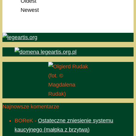
Oldest
Newest
(fot. ©
Magdalena
Rudak)
Najnowsze komentarze
BOReK
-
Ostateczne zniesienie systemu
kaucyjnego (małpka z brzytwą)