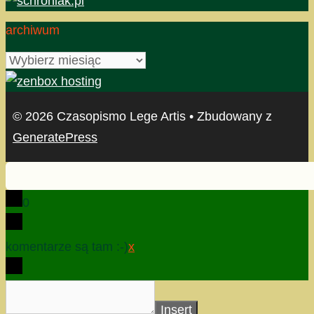
archiwum
archiwum
© 2026 Czasopismo Lege Artis
• Zbudowany z
GeneratePress
0
komentarze są tam :-)
x
Insert