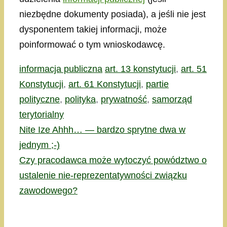
niezbędne dokumenty posiada), a jeśli nie jest
dysponentem takiej informacji, może
poinformować o tym wnioskodawcę.
Kategorie
Tagi
informacja publiczna
art. 13 konstytucji
,
art. 51
Konstytucji
,
art. 61 Konstytucji
,
partie
polityczne
,
polityka
,
prywatność
,
samorząd
terytorialny
Nite Ize Ahhh… — bardzo sprytne dwa w
jednym ;-)
Czy pracodawca może wytoczyć powództwo o
ustalenie nie-reprezentatywności związku
zawodowego?