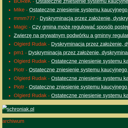
BOReK
-
Ostateczne zniesienie systemu kaucyjne
Mike
-
Ostateczne zniesienie systemu kaucyjnego
mmm777
-
Dyskryminacja przez założenie, dyskry
Magic
-
Czy gmina może regulować sposób postęp
Zwierzę na prywatnym podwórku a gminny regula
Olgierd Rudak
-
Dyskryminacja przez założenie, d
pm1
-
Dyskryminacja przez założenie, dyskrymina
Olgierd Rudak
-
Ostateczne zniesienie systemu k
Piotr
-
Ostateczne zniesienie systemu kaucyjnego
Olgierd Rudak
-
Ostateczne zniesienie systemu k
Piotr
-
Ostateczne zniesienie systemu kaucyjnego
Olgierd Rudak
-
Ostateczne zniesienie systemu k
archiwum