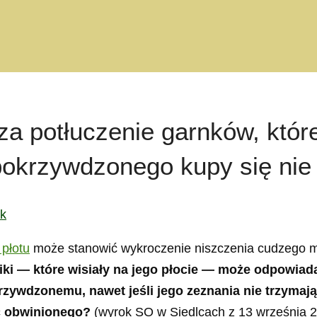
 potłuczenie garnków, które
pokrzywdzonego kupy się nie
ak
 płotu
może stanowić wykroczenie niszczenia cudzego mi
łoiki — które wisiały na jego płocie — może odpowiad
ywdzonemu, nawet jeśli jego zeznania nie trzymają
ść obwinionego?
(wyrok SO w Siedlcach z 13 września 2