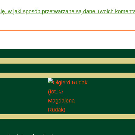
ię, w jaki sposób przetwarzane są dane Twoich komenta
(fot. ©
Magdalena
Rudak)