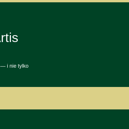
tis
— i nie tylko