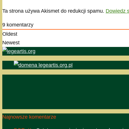
Ta strona używa Akismet do redukcji spamu.
Dowiedz s
9
komentarzy
Oldest
Newest
Najnowsze komentarze