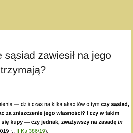
 sąsiad zawiesił na jego
 trzymają?
enia — dziś czas na kilka akapitów o tym
czy sąsiad,
ać za zniszczenie jego własności? I czy w takim
 się kupy — czy jednak, zważywszy na zasadę
in
019 r.,
II Ka 386/19
).