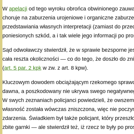
W
apelacji
od tego wyroku obrońca obwinionego zauważy
choruje na zaburzenia urojeniowe i organiczne zaburzen
przedstawiania własnych interpretacji (zamiast do prz
poniesionych szkód, a i tak wiele jego informacji po pros
Sąd odwoławczy stwierdził, że w sprawie bezsporne jes
cała reszta okoliczności — co do tego, że doszło do z
(
art. 5 par. 2 kpk
w zw. z art. 8 kpw).
Kluczowym dowodem obciążającym rzekomego sprawcę 
dawna, a poszkodowany nie ukrywa swego negatywnego 
W swych zeznaniach policjanci powiedzieli, że owszem,
własność została wówczas zniszczona, więc nie poczyni
zdarzenia. Świadkiem był także policjant, który przesz
zbite garnki — ale stwierdził też, iż rzecz te były po 