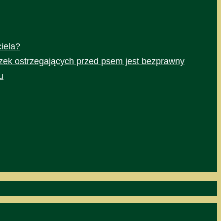
iela?
czek ostrzegających przed psem jest bezprawny
u