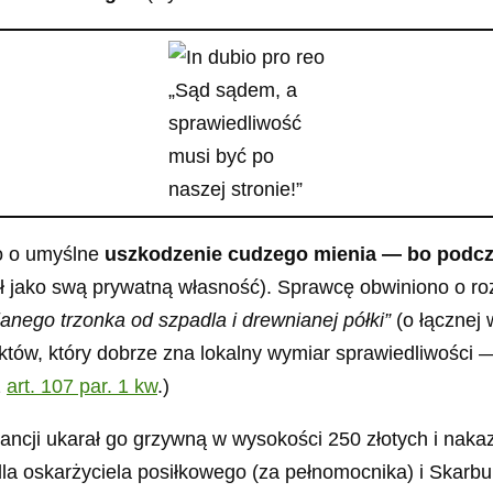
„Sąd sądem, a
sprawiedliwość
musi być po
naszej stronie!”
o o umyślne
uszkodzenie cudzego mienia — bo podczas 
ał jako swą prywatną własność). Sprawcę obwiniono o ro
ianego trzonka od szpadla i drewnianej półki”
(o łącznej 
liktów, który dobrze zna lokalny wymiar sprawiedliwości
z
art. 107 par. 1 kw
.)
ncji ukarał go grzywną w wysokości 250 złotych i naka
— dla oskarżyciela posiłkowego (za pełnomocnika) i Skar