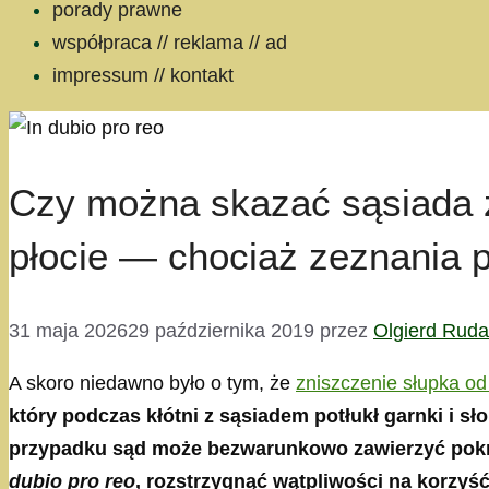
porady prawne
współpraca // reklama // ad
impressum // kontakt
Czy można skazać sąsiada za
płocie — chociaż zeznania 
31 maja 2026
29 października 2019
przez
Olgierd Rud
A skoro niedawno było o tym, że
zniszczenie słupka od
który podczas kłótni z sąsiadem potłukł garnki i s
przypadku sąd może bezwarunkowo zawierzyć pokrz
dubio pro reo
, rozstrzygnąć wątpliwości na korzy