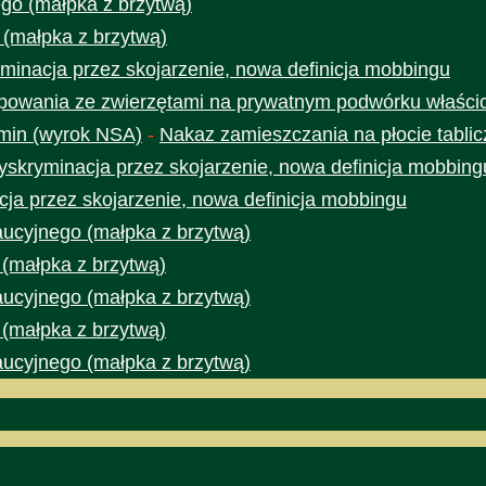
go (małpka z brzytwą)
 (małpka z brzytwą)
minacja przez skojarzenie, nowa definicja mobbingu
owania ze zwierzętami na prywatnym podwórku właścic
min (wyrok NSA)
-
Nakaz zamieszczania na płocie tabli
yskryminacja przez skojarzenie, nowa definicja mobbing
cja przez skojarzenie, nowa definicja mobbingu
aucyjnego (małpka z brzytwą)
 (małpka z brzytwą)
aucyjnego (małpka z brzytwą)
 (małpka z brzytwą)
aucyjnego (małpka z brzytwą)