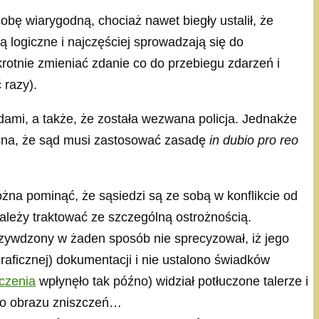
ę wiarygodną, chociaż nawet biegły ustalił, że
 logiczne i najczęściej sprowadzają się do
rotnie zmieniać zdanie co do przebiegu zdarzeń i
 razy).
adami, a także, że została wezwana policja. Jednakże
jasna, że sąd musi zastosować zasadę
in dubio pro reo
 pominąć, że sąsiedzi są ze sobą w konflikcie od
leży traktować ze szczególną ostrożnością.
rzywdzony w żaden sposób nie sprecyzował, iż jego
aficznej) dokumentacji i nie ustalono świadków
czenia
wpłynęło tak późno) widział potłuczone talerze i
ł do obrazu zniszczeń…