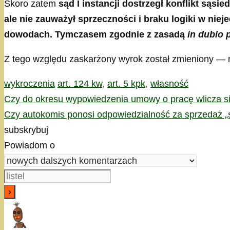
Skoro zatem
sąd I instancji dostrzegł konflikt sąs
ale nie zauważył sprzeczności i braku logiki w nie
dowodach. Tymczasem zgodnie z zasadą
in dubio 
Z tego względu zaskarżony wyrok został zmieniony — 
Kategorie
Tagi
wykroczenia
art. 124 kw
,
art. 5 kpk
,
własność
Czy do okresu wypowiedzenia umowy o pracę wlicza si
Czy autokomis ponosi odpowiedzialność za sprzedaż 
subskrybuj
Powiadom o