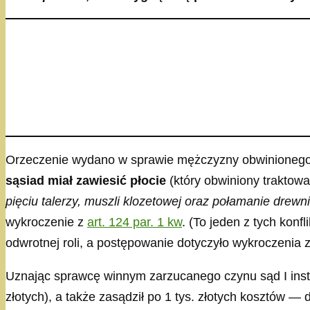
Orzeczenie wydano w sprawie mężczyzny obwinioneg
sąsiad miał zawiesić płocie
(który obwiniony traktow
pięciu talerzy, muszli klozetowej oraz połamanie drewn
wykroczenie z
art. 124 par. 1 kw
. (To jeden z tych konf
odwrotnej roli, a postępowanie dotyczyło wykroczenia 
Uznając sprawcę winnym zarzucanego czynu sąd I insta
złotych), a także zasądził po 1 tys. złotych kosztów 