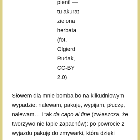
pieni! —
tu akurat
zielona
herbata
(fot.
Olgierd
Rudak,
CC-BY
2.0)
Słowem dla mnie bomba bo na kilkudniowym
wypadzie: nalewam, pakuję, wypijam, płuczę,
nalewam… i tak
da capo al fine
(zwłaszcza, że
tworzywo nie łapie zapachów); po powrocie z
wyjazdu pakuję do zmywarki, która dzięki