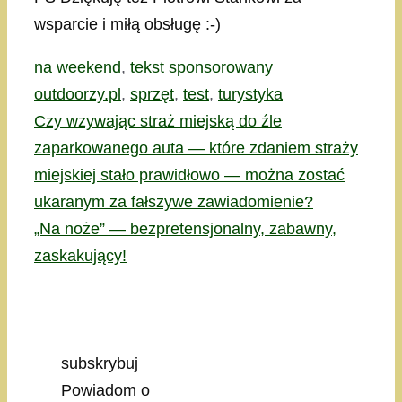
wsparcie i miłą obsługę :-)
Kategorie
Tagi
na weekend
,
tekst sponsorowany
outdoorzy.pl
,
sprzęt
,
test
,
turystyka
Czy wzywając straż miejską do źle
zaparkowanego auta — które zdaniem straży
miejskiej stało prawidłowo — można zostać
ukaranym za fałszywe zawiadomienie?
„Na noże” — bezpretensjonalny, zabawny,
zaskakujący!
subskrybuj
Powiadom o