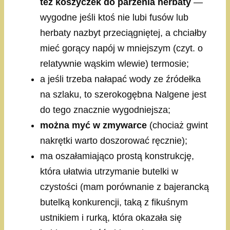
też koszyczek do parzenia herbaty
—
wygodne jeśli ktoś nie lubi fusów lub
herbaty nazbyt przeciągniętej, a chciałby
mieć gorący napój w mniejszym (czyt. o
relatywnie wąskim wlewie) termosie;
a jeśli trzeba nałapać wody ze źródełka
na szlaku, to szerokogębna Nalgene jest
do tego znacznie wygodniejsza;
można myć w zmywarce
(chociaż gwint
nakrętki warto doszorować ręcznie);
ma oszałamiająco prostą konstrukcję,
która ułatwia utrzymanie butelki w
czystości (mam porównanie z bajerancką
butelką konkurencji, taką z fikuśnym
ustnikiem i rurką, która okazała się