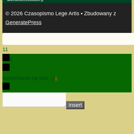
© 2026 Czasopismo Lege Artis
• Zbudowany z
GeneratePress
11
0
komentarze są tam :-)
x
Insert