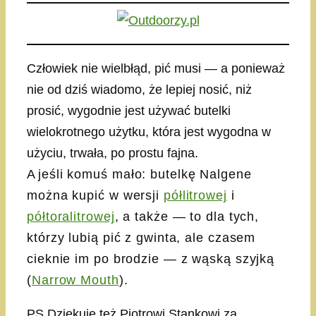
Człowiek nie wielbłąd, pić musi — a ponieważ
nie od dziś wiadomo, że lepiej nosić, niż
prosić, wygodnie jest używać butelki
wielokrotnego użytku, która jest wygodna w
użyciu, trwała, po prostu fajna.
A
jeśli komuś mało: butelkę Nalgene
można kupić w wersji
półlitrowej
i
półtoralitrowej
, a także — to dla tych,
którzy lubią pić z gwinta, ale czasem
cieknie im po brodzie — z wąską szyjką
(
Narrow Mouth
).
PS Dziękuję też Piotrowi Stankowi za