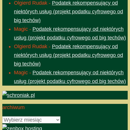
Olgierd Rudak
-
Podatek rekompensujący od
niektórych usług (projekt podatku cyfrowego od
big techów)
Magic
-
Podatek rekompensujący od niektórych
usług (projekt podatku cyfrowego od big techów)
Olgierd Rudak
-
Podatek rekompensujący od
niektórych usług (projekt podatku cyfrowego od
big techów)
Magic
-
Podatek rekompensujący od niektórych
usług (projekt podatku cyfrowego od big techów)
archiwum
archiwum