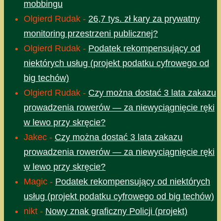
mobbingu
Olgierd Rudak
-
26,7 tys. zł kary za prywatny
monitoring przestrzeni publicznej?
Olgierd Rudak
-
Podatek rekompensujący od
niektórych usług (projekt podatku cyfrowego od
big techów)
Olgierd Rudak
-
Czy można dostać 3 lata zakazu
prowadzenia rowerów — za niewyciągnięcie ręki
w lewo przy skręcie?
Jakec
-
Czy można dostać 3 lata zakazu
prowadzenia rowerów — za niewyciągnięcie ręki
w lewo przy skręcie?
Magic
-
Podatek rekompensujący od niektórych
usług (projekt podatku cyfrowego od big techów)
nikt
-
Nowy znak graficzny Policji (projekt)