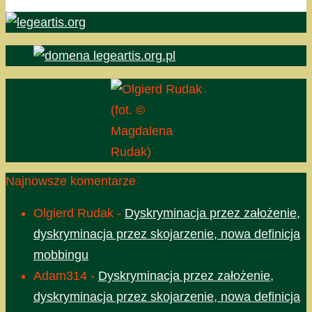
(fot. ©
Magdalena
Rudak)
Najnowsze komentarze
Olgierd Rudak
-
Dyskryminacja przez założenie,
dyskryminacja przez skojarzenie, nowa definicja
mobbingu
Adam314
-
Dyskryminacja przez założenie,
dyskryminacja przez skojarzenie, nowa definicja