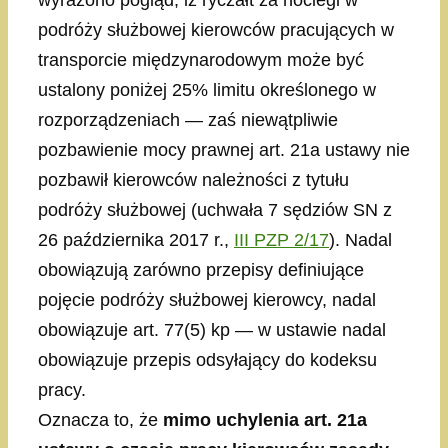
wyrażono pogląd, iż ryczałt za noclegi w
podróży służbowej kierowców pracujących w
transporcie międzynarodowym może być
ustalony poniżej 25% limitu określonego w
rozporządzeniach — zaś niewątpliwie
pozbawienie mocy prawnej art. 21a ustawy nie
pozbawił kierowców należności z tytułu
podróży służbowej (uchwała 7 sędziów SN z
26 października 2017 r.,
III PZP 2/17
). Nadal
obowiązują zarówno przepisy definiujące
pojęcie podróży służbowej kierowcy, nadal
obowiązuje art. 77(5) kp — w ustawie nadal
obowiązuje przepis odsyłający do kodeksu
pracy.
Oznacza to, że
mimo uchylenia art. 21a