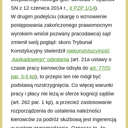
SN z 12 czerwca 2014 r.,
II PZP 1/14
).
W drugim podejściu (skargę o wznowienie
postępowania zakończonego prawomocnym
wyrokiem wniósł pozwany pracodawca) sąd
zmienił swój pogląd: skoro Trybunał
Konstytucyjny stwierdził
niekonstytucyjność
„kaskadowego” odesłania
(art. 21a ustawy o
czasie pracy kierowców odsyła do
art. 77(5)
par. 3-5 kp
), to przepis ten nie mógł być
podstawą rozstrzygnięcia. Co więcej warunki
pracy i płacy nie leżą w sferze kognicji sądów
(art. 262 par. 1 kp), a przecież zastosowanie
rozporządzenia do ustalenia należności
kierowców za podróż służbową jest ingerencją