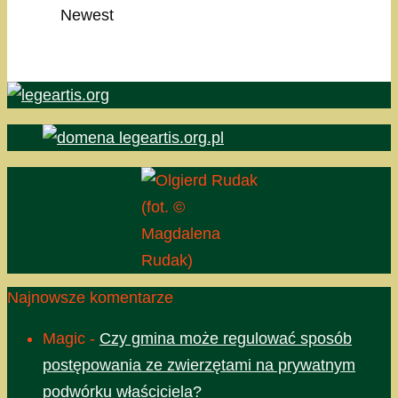
Newest
(fot. ©
Magdalena
Rudak)
Najnowsze komentarze
Magic
-
Czy gmina może regulować sposób
postępowania ze zwierzętami na prywatnym
podwórku właściciela?