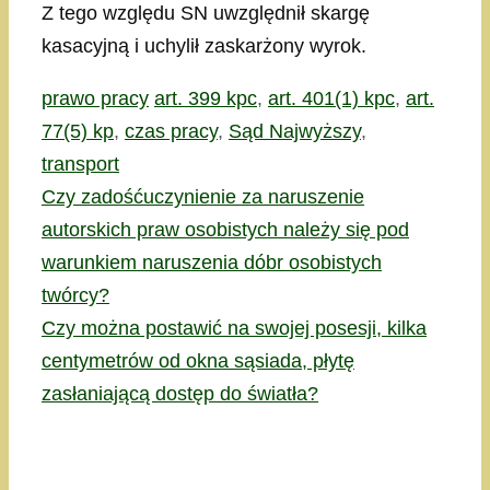
Z tego względu SN uwzględnił skargę
kasacyjną i uchylił zaskarżony wyrok.
Kategorie
Tagi
prawo pracy
art. 399 kpc
,
art. 401(1) kpc
,
art.
77(5) kp
,
czas pracy
,
Sąd Najwyższy
,
transport
Czy zadośćuczynienie za naruszenie
autorskich praw osobistych należy się pod
warunkiem naruszenia dóbr osobistych
twórcy?
Czy można postawić na swojej posesji, kilka
centymetrów od okna sąsiada, płytę
zasłaniającą dostęp do światła?