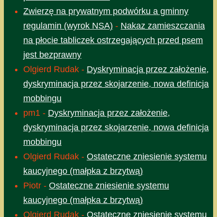
Zwierzę na prywatnym podwórku a gminny
regulamin (wyrok NSA)
-
Nakaz zamieszczania
na płocie tabliczek ostrzegających przed psem
jest bezprawny
Olgierd Rudak
-
Dyskryminacja przez założenie,
dyskryminacja przez skojarzenie, nowa definicja
mobbingu
pm1
-
Dyskryminacja przez założenie,
dyskryminacja przez skojarzenie, nowa definicja
mobbingu
Olgierd Rudak
-
Ostateczne zniesienie systemu
kaucyjnego (małpka z brzytwą)
Piotr
-
Ostateczne zniesienie systemu
kaucyjnego (małpka z brzytwą)
Olgierd Rudak
-
Ostateczne zniesienie systemu