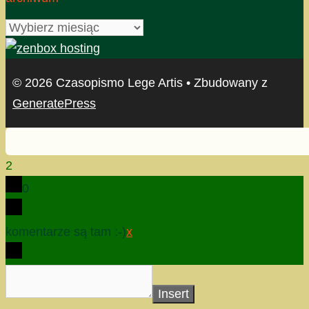
archiwum
© 2026 Czasopismo Lege Artis
• Zbudowany z
GeneratePress
2
0
komentarze są tam :-)
x
Insert